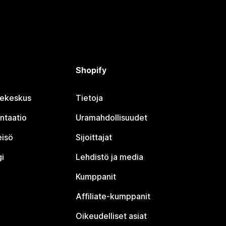
Shopify
jekeskus
Tietoja
ntaatio
Uramahdollisuudet
eisö
Sijoittajat
i
Lehdistö ja media
Kumppanit
Affiliate-kumppanit
Oikeudelliset asiat