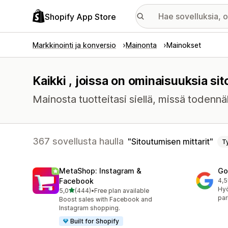
Shopify App Store
Markkinointi ja konversio
Mainonta
Mainokset
Kaikki , joissa on ominaisuuksia sit
Mainosta tuotteitasi siellä, missä toden
367 sovellusta haulla
Sitoutumisen mittarit
T
MetaShop: Instagram &
Go
Facebook
4,5
506
Hy
/ 5 tähteä
5,0
(444)
•
Free plan available
444 arvostelua yhteensä
par
Boost sales with Facebook and
Instagram shopping.
Built for Shopify