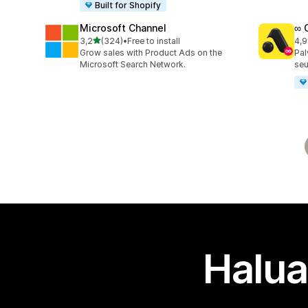
Built for Shopify
Microsoft Channel
∞ 
/ 5 tähteä
3,2
(324)
•
Free to install
4,9
324 arvostelua yhteensä
191
Grow sales with Product Ads on the
Pal
Microsoft Search Network.
seu
Halua