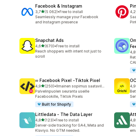
Facebook & Instagram
Pi
/ 5 tähteä
3,7
(5 062)
•
Free to install
4,2
5062 arvostelua yhteensä
162
Seamlessly manage your Facebook
Saa
and Instagram presence
Pin
Snapchat Ads
Om
/ 5 tähteä
4,6
(670)
•
Free to install
Fe
670 arvostelua yhteensä
Reach shoppers with intent not just to
4,8
877
scroll
Ret
CAP
∞ Facebook Pixel ‑Tiktok Pixel
OC
/ 5 tähteä
4,9
(250)
•
Ilmainen sopimus saatavilla
4,9
250 arvostelua yhteensä
92 
Palvelinpuolen seuranta useille
Bet
Facebookille, Tiktok Pixels
Ser
Built for Shopify
Littledata ‑ The Data Layer
At
/ 5 tähteä
4,8
(123)
•
Free to install
4,8
123 arvostelua yhteensä
152
Server-side tracking for GA4, Meta and
Aba
Klaviyo. No GTM needed.
ema