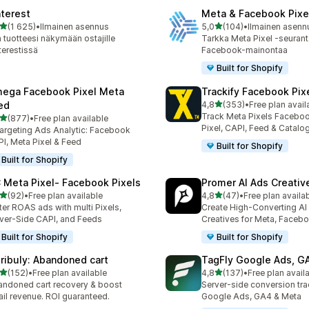
nterest
Meta & Facebook Pixe
/ 5 tähteä
/ 5 tähteä
(1 625)
•
Ilmainen asennus
5,0
(104)
•
Ilmainen asenn
5 arvostelua yhteensä
104 arvostelua yhteensä
 tuotteesi näkymään ostajille
Tarkka Meta Pixel -seurant
terestissä
Facebook-mainontaa
Built for Shopify
ega Facebook Pixel Meta
Trackify Facebook Pix
/ 5 tähteä
ed
4,8
(353)
•
Free plan avail
353 arvostelua yhteensä
Track Meta Pixels Faceboo
/ 5 tähteä
(877)
•
Free plan available
 arvostelua yhteensä
Pixel, CAPI, Feed & Catalo
argeting Ads Analytic: Facebook
I, Meta Pixel & Feed
Built for Shopify
Built for Shopify
 Meta Pixel‑ Facebook Pixels
Promer AI Ads Creati
/ 5 tähteä
/ 5 tähteä
(92)
•
Free plan available
4,8
(47)
•
Free plan availa
arvostelua yhteensä
47 arvostelua yhteensä
ter ROAS ads with multi Pixels,
Create High-Converting AI
ver-Side CAPI, and Feeds
Creatives for Meta, Faceb
Built for Shopify
Built for Shopify
tribuly: Abandoned cart
TagFly Google Ads, 
/ 5 tähteä
/ 5 tähteä
(152)
•
Free plan available
4,8
(137)
•
Free plan avail
 arvostelua yhteensä
137 arvostelua yhteensä
ndoned cart recovery & boost
Server-side conversion tra
il revenue. ROI guaranteed.
Google Ads, GA4 & Meta