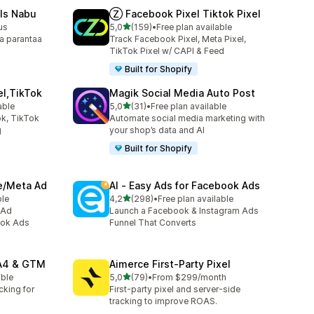
ls Nabu
Ⓩ Facebook Pixel Tiktok Pixel
/ 5 tähteä
us
5,0
(159)
•
Free plan available
159 arvostelua yhteensä
a parantaa
Track Facebook Pixel, Meta Pixel,
TikTok Pixel w/ CAPI & Feed
Built for Shopify
el,TikTok
Magik Social Media Auto Post
/ 5 tähteä
able
5,0
(31)
•
Free plan available
31 arvostelua yhteensä
k, TikTok
Automate social media marketing with
g
your shop’s data and AI
Built for Shopify
ve/Meta Ad
AI ‑ Easy Ads for Facebook Ads
/ 5 tähteä
ble
4,2
(298)
•
Free plan available
298 arvostelua yhteensä
 Ad
Launch a Facebook & Instagram Ads
ook Ads
Funnel That Converts
GA4 & GTM
Aimerce First‑Party Pixel
/ 5 tähteä
able
5,0
(79)
•
From $299/month
79 arvostelua yhteensä
cking for
First-party pixel and server-side
tracking to improve ROAS.