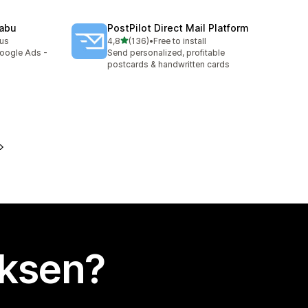
Nabu
PostPilot Direct Mail Platform
/ 5 tähteä
nus
4,8
(136)
•
Free to install
136 arvostelua yhteensä
Google Ads -
Send personalized, profitable
postcards & handwritten cards
uksen?