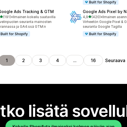
Built for Shopify
Google Ads Tracking & GTM
Google Ads Pixel by 
/ 5 tähteä
/ 5 tähteä
(191)
•
Ilmainen kokeilu saatavilla
4,9
(420)
•
Ilmainen asen
 arvostelua yhteensä
420 arvostelua yhteensä
velinpuolen seuranta mainosten
Virheetön Google Pixel & 
rannassa ja GA4:ssä GTM:n
seuranta Google Tagilla
Built for Shopify
Built for Shopify
Seuraava
1
2
3
4
…
16
tko lisätä sovell
Kokeile Shopifyta ilmaiseksi kolmen päivän ajan