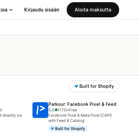
ksia
Kirjaudu sisään
Aloita maksutta
Built for Shopify
Parkour: Facebook Pixel & Feed
/ 5 tähteä
ll
5,0
(175)
•
Free
ä
175 arvostelua yhteensä
 directly via
Facebook Pixel & Meta Pixel (CAPI)
with Feed & Catalog
Built for Shopify