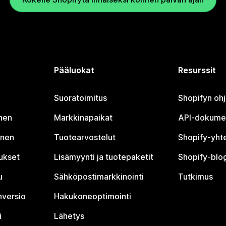
Pääluokat
Resurssit
Suoratoimitus
Shopifyn oh
nen
Markkinapaikat
API-dokume
inen
Tuotearvostelut
Shopify-yht
tukset
Lisämyynti ja tuotepaketit
Shopify-blog
u
Sähköpostimarkkinointi
Tutkimus
nversio
Hakukoneoptimointi
i
Lähetys