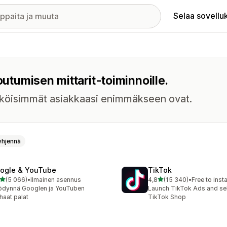
Selaa sovellu
outumisen mittarit-toiminnoille.
näköisimmät asiakkaasi enimmäkseen ovat.
yhjennä
ogle & YouTube
TikTok
/ 5 tähteä
/ 5 tähteä
(5 066)
•
Ilmainen asennus
4,8
(15 340)
•
Free to insta
6 arvostelua yhteensä
15340 arvostelua yhteens
ödynnä Googlen ja YouTuben
Launch TikTok Ads and sell
haat palat
TikTok Shop