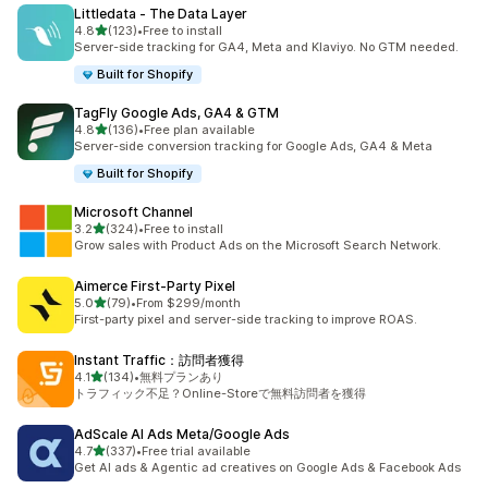
Littledata ‑ The Data Layer
5つ星中
4.8
(123)
•
Free to install
合計レビュー数：123件
Server-side tracking for GA4, Meta and Klaviyo. No GTM needed.
Built for Shopify
TagFly Google Ads, GA4 & GTM
5つ星中
4.8
(136)
•
Free plan available
合計レビュー数：136件
Server-side conversion tracking for Google Ads, GA4 & Meta
Built for Shopify
Microsoft Channel
5つ星中
3.2
(324)
•
Free to install
合計レビュー数：324件
Grow sales with Product Ads on the Microsoft Search Network.
Aimerce First‑Party Pixel
5つ星中
5.0
(79)
•
From $299/month
合計レビュー数：79件
First-party pixel and server-side tracking to improve ROAS.
Instant Traffic：訪問者獲得
5つ星中
4.1
(134)
•
無料プランあり
合計レビュー数：134件
トラフィック不足？Online-Storeで無料訪問者を獲得
AdScale AI Ads Meta/Google Ads
5つ星中
4.7
(337)
•
Free trial available
合計レビュー数：337件
Get AI ads & Agentic ad creatives on Google Ads & Facebook Ads