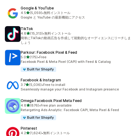
Google & YouTube
5つ星中
4.5
(5,059)
•
無料インストール
合計レビュー数：5059件
Google と YouTube の最新機能にアクセス
TikTok
5つ星中
4.8
(15,313)
•
無料インストール
合計レビュー数：15313件
簡単にTikTokの動画広告を作成して能動的なオーディエンスにリーチしま
しょう
Parkour: Facebook Pixel & Feed
5つ星中
5.0
(175)
•
Free
合計レビュー数：175件
Facebook Pixel & Meta Pixel (CAPI) with Feed & Catalog
Built for Shopify
Facebook & Instagram
5つ星中
3.7
(5,036)
•
Free to install
合計レビュー数：5036件
Seamlessly manage your Facebook and Instagram presence
Omega Facebook Pixel Meta Feed
5つ星中
4.8
(876)
•
Free plan available
合計レビュー数：876件
Retargeting Ads Analytic: Facebook CAPI, Meta Pixel & Feed
Built for Shopify
Pinterest
5つ星中
4.2
(1,624)
•
無料インストール
合計レビュー数：1624件