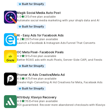
Built for Shopify
Magik Social Media Auto Post
5つ星中
5.0
(31)
•
Free plan available
合計レビュー数：31件
Automate social media marketing with your shop’s data and AI
Built for Shopify
AI ‑ Easy Ads for Facebook Ads
5つ星中
4.2
(297)
•
Free plan available
合計レビュー数：297件
Launch a Facebook & Instagram Ads Funnel That Converts
OC Meta Pixel‑ Facebook Pixels
5つ星中
4.9
(91)
•
Free plan available
合計レビュー数：91件
Better ROAS ads with multi Pixels, Server-Side CAPI, and Feeds
Built for Shopify
Promer AI Ads Creative/Meta Ad
5つ星中
4.8
(47)
•
Free plan available
合計レビュー数：47件
Create High-Converting AI Ad Creatives for Meta, Facebook Ads
Built for Shopify
Attribuly: Klaviyo Recovery
5つ星中
4.8
(153)
•
Free plan available
合計レビュー数：153件
ROI guaranteed. Recover more abandoned checkouts with Klaviyo