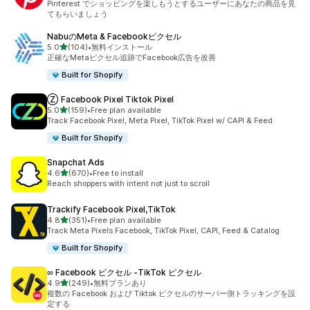
Pinterest でショッピングを楽しもうとするユーザーにあなたの商品を見
てもらいましょう
NabuのMeta & Facebookピクセル
5つ星中
5.0
(104)
•
無料インストール
合計レビュー数：104件
正確なMetaピクセル追跡でFacebook広告を改善
Built for Shopify
Ⓩ Facebook Pixel Tiktok Pixel
5つ星中
5.0
(159)
•
Free plan available
合計レビュー数：159件
Track Facebook Pixel, Meta Pixel, TikTok Pixel w/ CAPI & Feed
Built for Shopify
Snapchat Ads
5つ星中
4.6
(670)
•
Free to install
合計レビュー数：670件
Reach shoppers with intent not just to scroll
Trackify Facebook Pixel,TikTok
5つ星中
4.8
(351)
•
Free plan available
合計レビュー数：351件
Track Meta Pixels Facebook, TikTok Pixel, CAPI, Feed & Catalog
Built for Shopify
∞ Facebook ピクセル ‑TikTok ピクセル
5つ星中
4.9
(249)
•
無料プランあり
合計レビュー数：249件
複数の Facebook および Tiktok ピクセルのサーバー側トラッキングを設
定する