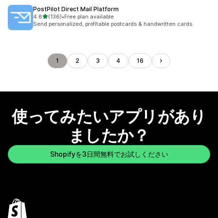
PostPilot Direct Mail Platform
5つ星中
4.8
(136)
•
Free plan available
合計レビュー数：136件
Send personalized, profitable postcards & handwritten cards
1
2
3
4
16
使ってみたいアプリがあり
ましたか？
Shopifyを3日間無料でお試しください