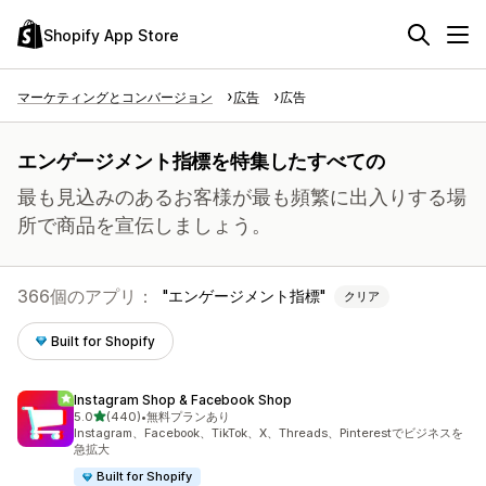
Shopify App Store
マーケティングとコンバージョン
広告
広告
エンゲージメント指標を特集したすべての
最も見込みのあるお客様が最も頻繁に出入りする場
所で商品を宣伝しましょう。
366個のアプリ：
エンゲージメント指標
クリア
Built for Shopify
Instagram Shop & Facebook Shop
5つ星中
5.0
(440)
•
無料プランあり
合計レビュー数：440件
Instagram、Facebook、TikTok、X、Threads、Pinterestでビジネスを
急拡大
Built for Shopify