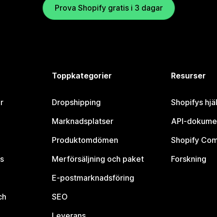
Prova Shopify gratis i 3 dagar
Toppkategorier
Resurser
r
Dropshipping
Shopifys hjä
Marknadsplatser
API-dokume
Produktomdömen
Shopify Co
s
Merförsäljning och paket
Forskning
E-postmarknadsföring
ch
SEO
Leverans