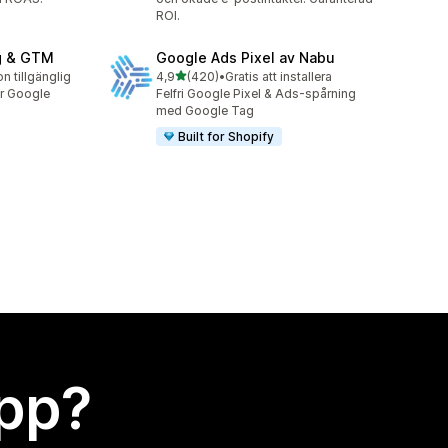
ROI.
g & GTM
Google Ads Pixel av Nabu
av 5 stjärnor
on tillgänglig
4,9
(420)
•
Gratis att installera
420 recensioner totalt
ör Google
Felfri Google Pixel & Ads-spårning
med Google Tag
Built for Shopify
app?