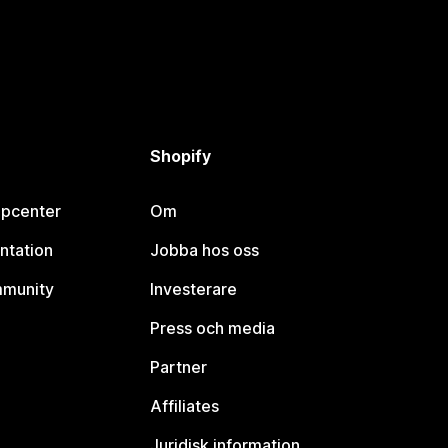
Shopify
lpcenter
Om
ntation
Jobba hos oss
mmunity
Investerare
Press och media
Partner
Affiliates
Juridisk information