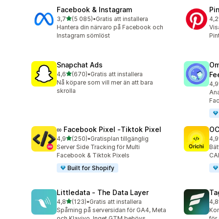
Facebook & Instagram
Pi
av 5 stjärnor
3,7
(5 085)
•
Gratis att installera
4,2
5085 recensioner totalt
162
Hantera din närvaro på Facebook och
Vis
Instagram sömlöst
Pin
Snapchat Ads
Om
av 5 stjärnor
4,6
(670)
•
Gratis att installera
Fe
670 recensioner totalt
Nå köpare som vill mer än att bara
4,9
878
skrolla
Ana
Fac
∞ Facebook Pixel ‑Tiktok Pixel
OC
av 5 stjärnor
4,9
(250)
•
Gratisplan tillgänglig
4,9
250 recensioner totalt
92 
Server Side Tracking för Multi
Bät
Facebook & Tiktok Pixels
CAP
Built for Shopify
Littledata ‑ The Data Layer
Ta
av 5 stjärnor
4,8
(123)
•
Gratis att installera
4,8
123 recensioner totalt
137
Spårning på serversidan för GA4, Meta
Kon
och Klaviyo. Inget GTM behövs.
för