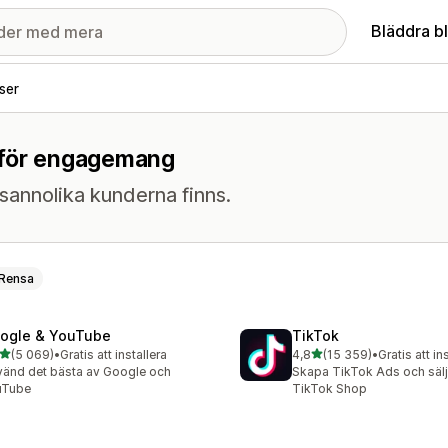
Bläddra b
ser
n för engagemang
sannolika kunderna finns.
Rensa
ogle & YouTube
TikTok
av 5 stjärnor
av 5 stjärnor
(5 069)
•
Gratis att installera
4,8
(15 359)
•
Gratis att in
9 recensioner totalt
15359 recensioner totalt
änd det bästa av Google och
Skapa TikTok Ads och sälj 
uTube
TikTok Shop