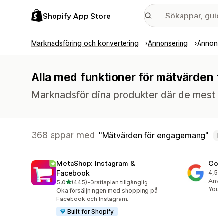
Shopify App Store
Marknadsföring och konvertering
Annonsering
Annon
Alla med funktioner för mätvärde
Marknadsför dina produkter där de mest 
368 appar med
Mätvärden för engagemang
MetaShop: Instagram &
Go
Facebook
4,5
506
Anv
av 5 stjärnor
5,0
(445)
•
Gratisplan tillgänglig
445 recensioner totalt
Yo
Öka försäljningen med shopping på
Facebook och Instagram.
Built for Shopify