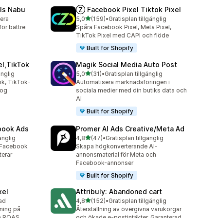
ls Nabu
Ⓩ Facebook Pixel Tiktok Pixel
av 5 stjärnor
lera
5,0
(159)
•
Gratisplan tillgänglig
159 recensioner totalt
ör bättre
Spåra Facebook Pixel, Meta Pixel,
TikTok Pixel med CAPI och flöde
Built for Shopify
el,TikTok
Magik Social Media Auto Post
av 5 stjärnor
änglig
5,0
(31)
•
Gratisplan tillgänglig
31 recensioner totalt
k, TikTok-
Automatisera marknadsföringen i
log
sociala medier med din butiks data och
AI
Built for Shopify
ebook Ads
Promer AI Ads Creative/Meta Ad
av 5 stjärnor
änglig
4,8
(47)
•
Gratisplan tillgänglig
47 recensioner totalt
r Facebook
Skapa högkonverterande AI-
terar
annonsmaterial för Meta och
Facebook-annonser
Built for Shopify
xel
Attribuly: Abandoned cart
av 5 stjärnor
ad
4,8
(152)
•
Gratisplan tillgänglig
152 recensioner totalt
ning på
Återställning av övergivna varukorgar
ra ROAS.
och ökade e-postintäkter. Garanterad