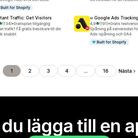
Built for Shopify
tant Traffic: Get Visitors
∞ Google Ads Trackin
av 5 stjärnor
av 5 stjärnor
(134)
•
Gratisplan tillgänglig
4,9
(191)
•
Gratis testversi
 recensioner totalt
191 recensioner totalt
en trafik? Få gratis besökare till din
Spårning på serversidan f
ik snabbt
Ads-spårning och GA4
Built for Shopify
Nästa
1
2
3
4
…
16
l du lägga till en 