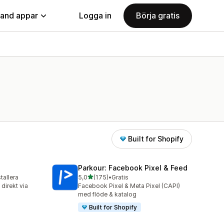
land appar
Logga in
Börja gratis
Built for Shopify
Parkour: Facebook Pixel & Feed
av 5 stjärnor
stallera
5,0
(175)
•
Gratis
175 recensioner totalt
direkt via
Facebook Pixel & Meta Pixel (CAPI)
med flöde & katalog
Built for Shopify