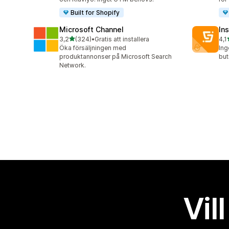
Built for Shopify
Microsoft Channel
Ins
av 5 stjärnor
3,2
(324)
•
Gratis att installera
4,1
324 recensioner totalt
134
Öka försäljningen med
Ing
produktannonser på Microsoft Search
but
Network.
Vil