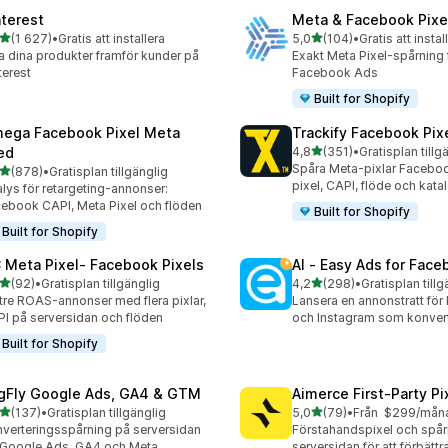
nterest
Meta & Facebook Pixe
av 5 stjärnor
av 5 stjärnor
(1 627)
•
Gratis att installera
5,0
(104)
•
Gratis att instal
7 recensioner totalt
104 recensioner totalt
a dina produkter framför kunder på
Exakt Meta Pixel-spårning f
terest
Facebook Ads
Built for Shopify
ega Facebook Pixel Meta
Trackify Facebook Pix
av 5 stjärnor
ed
4,8
(351)
•
Gratisplan tillg
351 recensioner totalt
Spåra Meta-pixlar Faceboo
av 5 stjärnor
(878)
•
Gratisplan tillgänglig
 recensioner totalt
pixel, CAPI, flöde och kata
lys för retargeting-annonser:
ebook CAPI, Meta Pixel och flöden
Built for Shopify
Built for Shopify
 Meta Pixel‑ Facebook Pixels
AI ‑ Easy Ads for Fac
av 5 stjärnor
av 5 stjärnor
(92)
•
Gratisplan tillgänglig
4,2
(298)
•
Gratisplan tillg
recensioner totalt
298 recensioner totalt
tre ROAS-annonser med flera pixlar,
Lansera en annonstratt fö
I på serversidan och flöden
och Instagram som konver
Built for Shopify
gFly Google Ads, GA4 & GTM
Aimerce First‑Party Pi
av 5 stjärnor
av 5 stjärnor
(137)
•
Gratisplan tillgänglig
5,0
(79)
•
Från $299/mån
 recensioner totalt
79 recensioner totalt
verteringsspårning på serversidan
Förstahandspixel och spår
 Google Ads, GA4 och Meta
serversidan för att förbätt