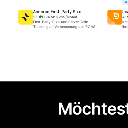
Aimerce First‑Party Pixel
In
von 5 Sternen
5,0
(79)
•
Ab $299/Monat
4,1
79 Rezensionen insgesamt
134
First-Party-Pixel und Server-Side-
Kei
Tracking zur Verbesserung des ROAS.
Ihr
Möchtest