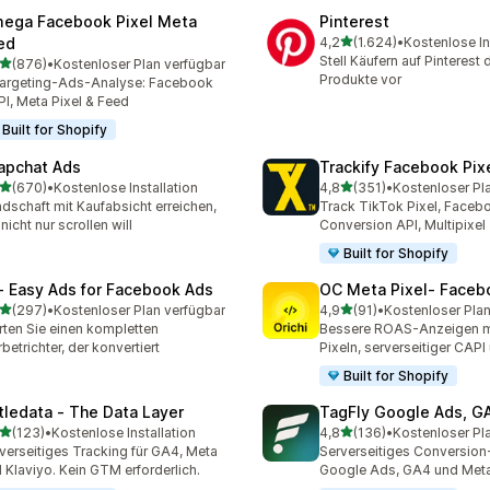
ega Facebook Pixel Meta
Pinterest
von 5 Sternen
ed
4,2
(1.624)
•
Kostenlose In
1624 Rezensionen insges
Stell Käufern auf Pinterest 
von 5 Sternen
(876)
•
Kostenloser Plan verfügbar
 Rezensionen insgesamt
Produkte vor
argeting-Ads-Analyse: Facebook
I, Meta Pixel & Feed
Built for Shopify
apchat Ads
Trackify Facebook Pix
von 5 Sternen
von 5 Sternen
(670)
•
Kostenlose Installation
4,8
(351)
•
Kostenloser Pl
 Rezensionen insgesamt
351 Rezensionen insgesa
dschaft mit Kaufabsicht erreichen,
Track TikTok Pixel, Facebo
 nicht nur scrollen will
Conversion API, Multipixel
Built for Shopify
 ‑ Easy Ads for Facebook Ads
OC Meta Pixel‑ Faceb
von 5 Sternen
von 5 Sternen
(297)
•
Kostenloser Plan verfügbar
4,9
(91)
•
Kostenloser Plan
 Rezensionen insgesamt
91 Rezensionen insgesamt
rten Sie einen kompletten
Bessere ROAS-Anzeigen m
betrichter, der konvertiert
Pixeln, serverseitiger CAP
Built for Shopify
ttledata ‑ The Data Layer
TagFly Google Ads, 
von 5 Sternen
von 5 Sternen
(123)
•
Kostenlose Installation
4,8
(136)
•
Kostenloser Pl
 Rezensionen insgesamt
136 Rezensionen insgesa
verseitiges Tracking für GA4, Meta
Serverseitiges Conversion-
 Klaviyo. Kein GTM erforderlich.
Google Ads, GA4 und Met