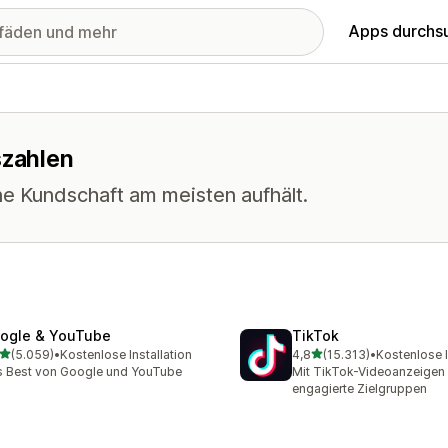
Apps durchs
szahlen
ne Kundschaft am meisten aufhält.
ogle & YouTube
TikTok
von 5 Sternen
von 5 Sternen
(5.059)
•
Kostenlose Installation
4,8
(15.313)
•
Kostenlose I
9 Rezensionen insgesamt
15313 Rezensionen insge
 Best von Google und YouTube
Mit TikTok-Videoanzeigen 
engagierte Zielgruppen