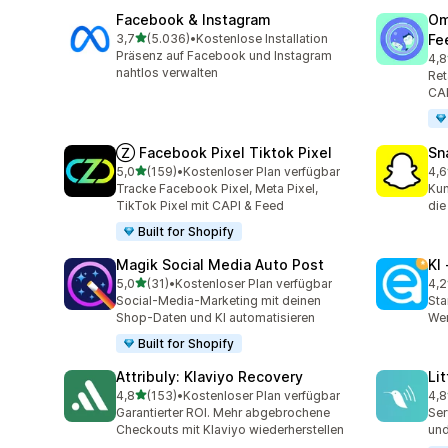
Facebook & Instagram
Om
von 5 Sternen
3,7
(5.036)
•
Kostenlose Installation
Fe
5036 Rezensionen insgesamt
Präsenz auf Facebook und Instagram
4,8
876
nahtlos verwalten
Ret
CAP
Ⓩ Facebook Pixel Tiktok Pixel
Sn
von 5 Sternen
5,0
(159)
•
Kostenloser Plan verfügbar
4,6
159 Rezensionen insgesamt
670
Tracke Facebook Pixel, Meta Pixel,
Kun
TikTok Pixel mit CAPI & Feed
die
Built for Shopify
Magik Social Media Auto Post
KI
von 5 Sternen
5,0
(31)
•
Kostenloser Plan verfügbar
4,2
31 Rezensionen insgesamt
297
Social-Media-Marketing mit deinen
Sta
Shop-Daten und KI automatisieren
Wer
Built for Shopify
Attribuly: Klaviyo Recovery
Li
von 5 Sternen
4,8
(153)
•
Kostenloser Plan verfügbar
4,8
153 Rezensionen insgesamt
123
Garantierter ROI. Mehr abgebrochene
Ser
Checkouts mit Klaviyo wiederherstellen
und