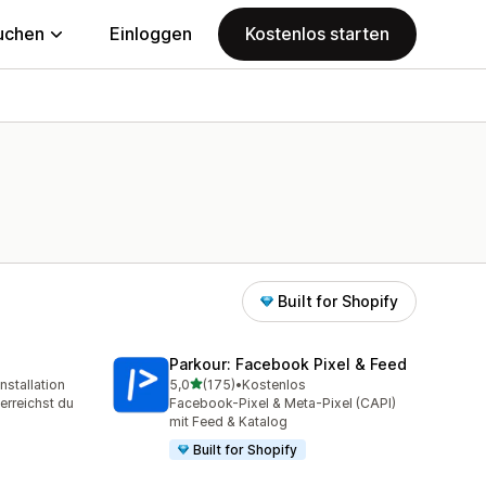
uchen
Einloggen
Kostenlos starten
Built for Shopify
Parkour: Facebook Pixel & Feed
von 5 Sternen
nstallation
5,0
(175)
•
Kostenlos
samt
175 Rezensionen insgesamt
erreichst du
Facebook-Pixel & Meta-Pixel (CAPI)
mit Feed & Katalog
Built for Shopify