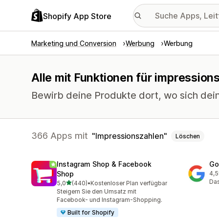
Shopify App Store
Marketing und Conversion
Werbung
Werbung
Alle mit Funktionen für impression
Bewirb deine Produkte dort, wo sich dei
366 Apps mit
Impressionszahlen
Löschen
Instagram Shop & Facebook
Go
Shop
4,5
505
Das
von 5 Sternen
5,0
(440)
•
Kostenloser Plan verfügbar
440 Rezensionen insgesamt
Steigern Sie den Umsatz mit
Facebook- und Instagram-Shopping.
Built for Shopify