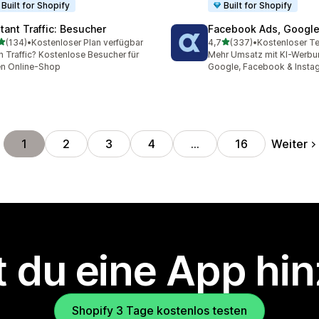
Built for Shopify
Built for Shopify
stant Traffic: Besucher
Facebook Ads, Google
von 5 Sternen
von 5 Sternen
(134)
•
Kostenloser Plan verfügbar
4,7
(337)
•
Kostenloser Te
 Rezensionen insgesamt
337 Rezensionen insgesa
n Traffic? Kostenlose Besucher für
Mehr Umsatz mit KI-Werbu
en Online-Shop
Google, Facebook & Insta
Weiter
1
2
3
4
…
16
 du eine App hi
Shopify 3 Tage kostenlos testen