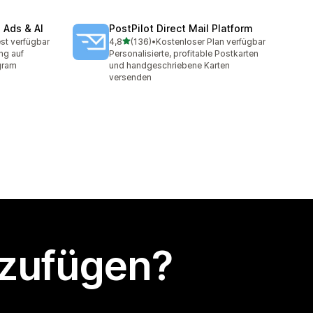
 Ads & AI
PostPilot Direct Mail Platform
von 5 Sternen
st verfügbar
4,8
(136)
•
Kostenloser Plan verfügbar
mt
136 Rezensionen insgesamt
ng auf
Personalisierte, profitable Postkarten
gram
und handgeschriebene Karten
versenden
nzufügen?