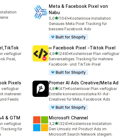
Meta & Facebook Pixel von
stallation
Nabu
amt
deine
von 5 Sternen
5,0
(104)
•
Kostenlose Installation
104 Rezensionen insgesamt
Genaues Meta Pixel Tracking für
bessere Facebook Ads
Built for Shopify
el,TikTok
∞ Facebook Pixel ‑Tiktok Pixel
von 5 Sternen
an verfügbar
4,9
(249)
•
Kostenloser Plan verfügbar
mt
249 Rezensionen insgesamt
ok Pixel,
Serverseitiges Tracking für mehrere
Facebook- und TikTok-Pixel
Built for Shopify
ook Pixels
Promer AI Ads Creative/Meta Ad
von 5 Sternen
 verfügbar
4,8
(47)
•
Kostenloser Plan verfügbar
47 Rezensionen insgesamt
it mehreren
Erstelle konversionsstarke KI-Ad-
I und Feeds
Creatives für Meta, Facebook Ads
Built for Shopify
GA4 & GTM
Microsoft Channel
von 5 Sternen
an verfügbar
3,2
(324)
•
Kostenlose Installation
mt
324 Rezensionen insgesamt
Tracking für
Den Umsatz mit Product Ads im
a
Microsoft Search Network steigern.