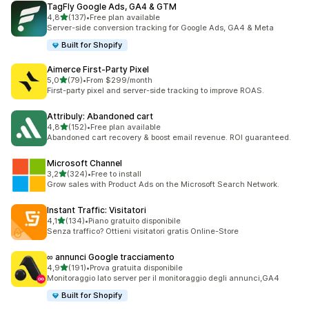
TagFly Google Ads, GA4 & GTM
stelle su 5
4,8
(137)
•
Free plan available
137 recensioni totali
Server-side conversion tracking for Google Ads, GA4 & Meta
Built for Shopify
Aimerce First‑Party Pixel
stelle su 5
5,0
(79)
•
From $299/month
79 recensioni totali
First-party pixel and server-side tracking to improve ROAS.
Attribuly: Abandoned cart
stelle su 5
4,8
(152)
•
Free plan available
152 recensioni totali
Abandoned cart recovery & boost email revenue. ROI guaranteed.
Microsoft Channel
stelle su 5
3,2
(324)
•
Free to install
324 recensioni totali
Grow sales with Product Ads on the Microsoft Search Network.
Instant Traffic: Visitatori
stelle su 5
4,1
(134)
•
Piano gratuito disponibile
134 recensioni totali
Senza traffico? Ottieni visitatori gratis Online-Store
∞ annunci Google tracciamento
stelle su 5
4,9
(191)
•
Prova gratuita disponibile
191 recensioni totali
Monitoraggio lato server per il monitoraggio degli annunci,GA4
Built for Shopify