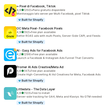
∞ Pixel di Facebook, Tiktok
stelle su 5
4,9
(250)
•
Piano gratuito disponibile
250 recensioni totali
Monitoraggio lato server per Multi Facebook, pixel Tiktok
Built for Shopify
OC Meta Pixel‑ Facebook Pixels
stelle su 5
4,9
(92)
•
Free plan available
92 recensioni totali
Better ROAS ads with multi Pixels, Server-Side CAPI, and Feeds
Built for Shopify
AI ‑ Easy Ads for Facebook Ads
stelle su 5
4,2
(298)
•
Free plan available
298 recensioni totali
Launch a Facebook & Instagram Ads Funnel That Converts
Promer AI Ads Creative/Meta Ad
stelle su 5
4,8
(47)
•
Free plan available
47 recensioni totali
Create High-Converting AI Ad Creatives for Meta, Facebook Ads
Built for Shopify
Littledata ‑ The Data Layer
stelle su 5
4,8
(123)
•
Free to install
123 recensioni totali
Server-side tracking for GA4, Meta and Klaviyo. No GTM needed.
Built for Shopify