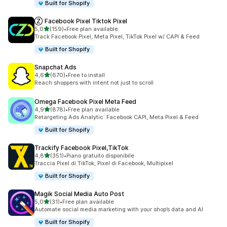
Built for Shopify
Ⓩ Facebook Pixel Tiktok Pixel
stelle su 5
5,0
(159)
•
Free plan available
159 recensioni totali
Track Facebook Pixel, Meta Pixel, TikTok Pixel w/ CAPI & Feed
Built for Shopify
Snapchat Ads
stelle su 5
4,6
(670)
•
Free to install
670 recensioni totali
Reach shoppers with intent not just to scroll
Omega Facebook Pixel Meta Feed
stelle su 5
4,9
(878)
•
Free plan available
878 recensioni totali
Retargeting Ads Analytic: Facebook CAPI, Meta Pixel & Feed
Built for Shopify
Trackify Facebook Pixel,TikTok
stelle su 5
4,8
(351)
•
Piano gratuito disponibile
351 recensioni totali
Traccia Pixel di TikTok, Pixel di Facebook, Multipixel
Built for Shopify
Magik Social Media Auto Post
stelle su 5
5,0
(31)
•
Free plan available
31 recensioni totali
Automate social media marketing with your shop’s data and AI
Built for Shopify