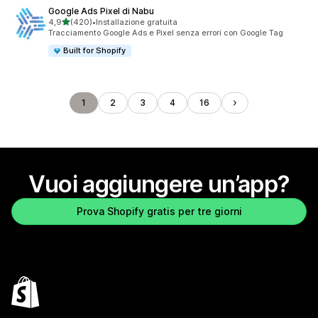
Google Ads Pixel di Nabu
stelle su 5
4,9
(420)
•
Installazione gratuita
420 recensioni totali
Tracciamento Google Ads e Pixel senza errori con Google Tag
Built for Shopify
1
2
3
4
16
Vuoi aggiungere un’app?
Prova Shopify gratis per tre giorni