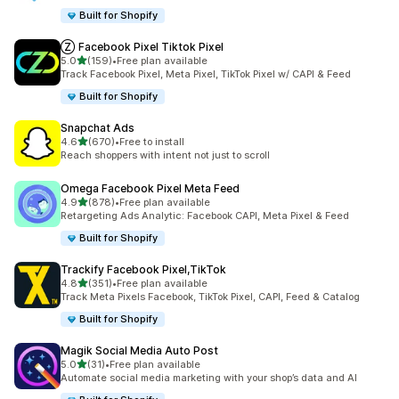
Built for Shopify
Ⓩ Facebook Pixel Tiktok Pixel
5つ星中
5.0
(159)
•
Free plan available
合計レビュー数：159件
Track Facebook Pixel, Meta Pixel, TikTok Pixel w/ CAPI & Feed
Built for Shopify
Snapchat Ads
5つ星中
4.6
(670)
•
Free to install
合計レビュー数：670件
Reach shoppers with intent not just to scroll
Omega Facebook Pixel Meta Feed
5つ星中
4.9
(878)
•
Free plan available
合計レビュー数：878件
Retargeting Ads Analytic: Facebook CAPI, Meta Pixel & Feed
Built for Shopify
Trackify Facebook Pixel,TikTok
5つ星中
4.8
(351)
•
Free plan available
合計レビュー数：351件
Track Meta Pixels Facebook, TikTok Pixel, CAPI, Feed & Catalog
Built for Shopify
Magik Social Media Auto Post
5つ星中
5.0
(31)
•
Free plan available
合計レビュー数：31件
Automate social media marketing with your shop’s data and AI