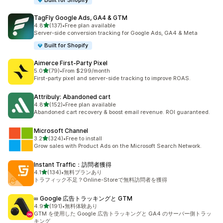
Built for Shopify
TagFly Google Ads, GA4 & GTM
5つ星中
4.8
(137)
•
Free plan available
合計レビュー数：137件
Server-side conversion tracking for Google Ads, GA4 & Meta
Built for Shopify
Aimerce First‑Party Pixel
5つ星中
5.0
(79)
•
From $299/month
合計レビュー数：79件
First-party pixel and server-side tracking to improve ROAS.
Attribuly: Abandoned cart
5つ星中
4.8
(152)
•
Free plan available
合計レビュー数：152件
Abandoned cart recovery & boost email revenue. ROI guaranteed.
Microsoft Channel
5つ星中
3.2
(324)
•
Free to install
合計レビュー数：324件
Grow sales with Product Ads on the Microsoft Search Network.
Instant Traffic：訪問者獲得
5つ星中
4.1
(134)
•
無料プランあり
合計レビュー数：134件
トラフィック不足？Online-Storeで無料訪問者を獲得
∞ Google 広告トラッキングと GTM
5つ星中
4.9
(191)
•
無料体験あり
合計レビュー数：191件
GTM を使用した Google 広告トラッキングと GA4 のサーバー側トラッ
キング