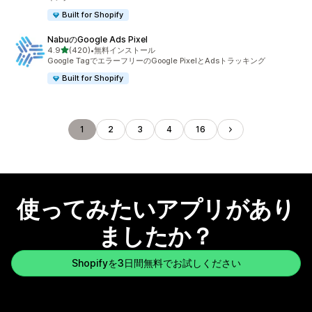
Built for Shopify
NabuのGoogle Ads Pixel
5つ星中
4.9
(420)
•
無料インストール
合計レビュー数：420件
Google TagでエラーフリーのGoogle PixelとAdsトラッキング
Built for Shopify
1
2
3
4
16
使ってみたいアプリがあり
ましたか？
Shopifyを3日間無料でお試しください