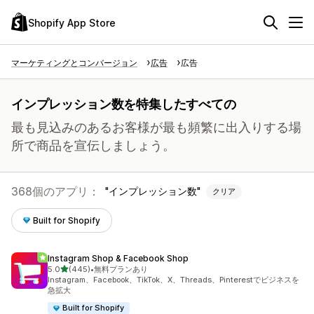
Shopify App Store
マーケティングとコンバージョン
広告
広告
インプレッション数を特集したすべての
最も見込みのあるお客様が最も頻繁に出入りする場
所で商品を宣伝しましょう。
368個のアプリ：
インプレッション数
クリア
Built for Shopify
Instagram Shop & Facebook Shop
5つ星中
5.0
(445)
•
無料プランあり
合計レビュー数：445件
Instagram、Facebook、TikTok、X、Threads、Pinterestでビジネスを
急拡大
Built for Shopify