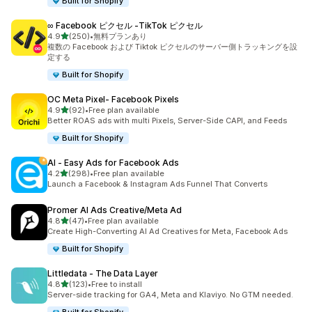
Built for Shopify
∞ Facebook ピクセル ‑TikTok ピクセル
5つ星中
4.9
(250)
•
無料プランあり
合計レビュー数：250件
複数の Facebook および Tiktok ピクセルのサーバー側トラッキングを設
定する
Built for Shopify
OC Meta Pixel‑ Facebook Pixels
5つ星中
4.9
(92)
•
Free plan available
合計レビュー数：92件
Better ROAS ads with multi Pixels, Server-Side CAPI, and Feeds
Built for Shopify
AI ‑ Easy Ads for Facebook Ads
5つ星中
4.2
(298)
•
Free plan available
合計レビュー数：298件
Launch a Facebook & Instagram Ads Funnel That Converts
Promer AI Ads Creative/Meta Ad
5つ星中
4.8
(47)
•
Free plan available
合計レビュー数：47件
Create High-Converting AI Ad Creatives for Meta, Facebook Ads
Built for Shopify
Littledata ‑ The Data Layer
5つ星中
4.8
(123)
•
Free to install
合計レビュー数：123件
Server-side tracking for GA4, Meta and Klaviyo. No GTM needed.