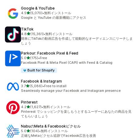
Google & YouTube
5つ星中
4.5
(5,070)
•
無料インストール
合計レビュー数：5070件
Google と YouTube の最新機能にアクセス
TikTok
5つ星中
4.8
(15,361)
•
無料インストール
合計レビュー数：15361件
簡単にTikTokの動画広告を作成して能動的なオーディエンスにリーチしま
しょう
Parkour: Facebook Pixel & Feed
5つ星中
5.0
(175)
•
Free
合計レビュー数：175件
Facebook Pixel & Meta Pixel (CAPI) with Feed & Catalog
Built for Shopify
Facebook & Instagram
5つ星中
3.7
(5,086)
•
Free to install
合計レビュー数：5086件
Seamlessly manage your Facebook and Instagram presence
Pinterest
5つ星中
4.2
(1,627)
•
無料インストール
合計レビュー数：1627件
Pinterest でショッピングを楽しもうとするユーザーにあなたの商品を見
てもらいましょう
NabuのMeta & Facebookピクセル
5つ星中
5.0
(104)
•
無料インストール
合計レビュー数：104件
正確なMetaピクセル追跡でFacebook広告を改善