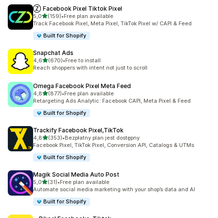
Ⓩ Facebook Pixel Tiktok Pixel
na 5 gwiazdek
5,0
(159)
•
Free plan available
Łączna liczba recenzji: 159
Track Facebook Pixel, Meta Pixel, TikTok Pixel w/ CAPI & Feed
Built for Shopify
Snapchat Ads
na 5 gwiazdek
4,6
(670)
•
Free to install
Łączna liczba recenzji: 670
Reach shoppers with intent not just to scroll
Omega Facebook Pixel Meta Feed
na 5 gwiazdek
4,8
(877)
•
Free plan available
Łączna liczba recenzji: 877
Retargeting Ads Analytic: Facebook CAPI, Meta Pixel & Feed
Built for Shopify
Trackify Facebook Pixel,TikTok
na 5 gwiazdek
4,8
(353)
•
Bezpłatny plan jest dostępny
Łączna liczba recenzji: 353
Facebook Pixel, TikTok Pixel, Conversion API, Catalogs & UTMs
Built for Shopify
Magik Social Media Auto Post
na 5 gwiazdek
5,0
(31)
•
Free plan available
Łączna liczba recenzji: 31
Automate social media marketing with your shop’s data and AI
Built for Shopify