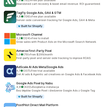
na 5 gwiazdek
4,8
(152)
•
Free plan available
Łączna liczba recenzji: 152
Abandoned cart recovery & boost email revenue. ROI guaranteed.
TagFly Google Ads, GA4 & GTM
na 5 gwiazdek
4,8
(136)
•
Free plan available
Łączna liczba recenzji: 136
Server-side conversion tracking for Google Ads, GA4 & Meta
Built for Shopify
Microsoft Channel
na 5 gwiazdek
3,2
(324)
•
Free to install
Łączna liczba recenzji: 324
Grow sales with Product Ads on the Microsoft Search Network.
Aimerce First‑Party Pixel
na 5 gwiazdek
5,0
(79)
•
From $299/month
Łączna liczba recenzji: 79
First-party pixel and server-side tracking to improve ROAS.
AdScale AI Ads Meta/Google Ads
na 5 gwiazdek
4,7
(337)
•
Free trial available
Łączna liczba recenzji: 337
Get AI ads & Agentic ad creatives on Google Ads & Facebook Ads
Google Ads Pixel by Nabu
na 5 gwiazdek
4,9
(420)
•
Bezpłatna instalacja
Łączna liczba recenzji: 420
Bez błędów Google Pixel i śledzenie Google Ads z Google Tag
Built for Shopify
PostPilot Direct Mail Platform