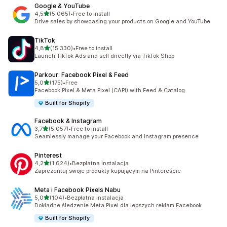
Google & YouTube
na 5 gwiazdek
4,5
(5 065)
•
Free to install
Łączna liczba recenzji: 5065
Drive sales by showcasing your products on Google and YouTube
TikTok
na 5 gwiazdek
4,8
(15 330)
•
Free to install
Łączna liczba recenzji: 15330
Launch TikTok Ads and sell directly via TikTok Shop
Parkour: Facebook Pixel & Feed
na 5 gwiazdek
5,0
(175)
•
Free
Łączna liczba recenzji: 175
Facebook Pixel & Meta Pixel (CAPI) with Feed & Catalog
Built for Shopify
Facebook & Instagram
na 5 gwiazdek
3,7
(5 057)
•
Free to install
Łączna liczba recenzji: 5057
Seamlessly manage your Facebook and Instagram presence
Pinterest
na 5 gwiazdek
4,2
(1 624)
•
Bezpłatna instalacja
Łączna liczba recenzji: 1624
Zaprezentuj swoje produkty kupującym na Pintereście
Meta i Facebook Pixels Nabu
na 5 gwiazdek
5,0
(104)
•
Bezpłatna instalacja
Łączna liczba recenzji: 104
Dokładne śledzenie Meta Pixel dla lepszych reklam Facebook
Built for Shopify