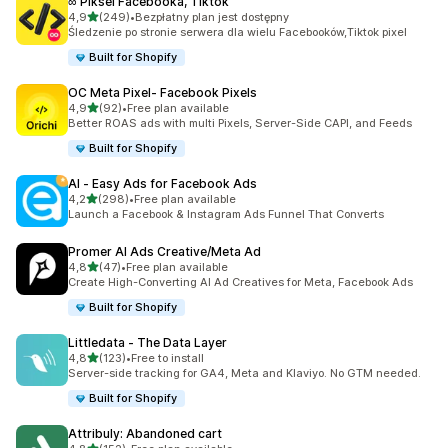
∞ Piksel Facebooka, Tiktok
na 5 gwiazdek
4,9
(249)
•
Bezpłatny plan jest dostępny
Łączna liczba recenzji: 249
Śledzenie po stronie serwera dla wielu Facebooków,Tiktok pixel
Built for Shopify
OC Meta Pixel‑ Facebook Pixels
na 5 gwiazdek
4,9
(92)
•
Free plan available
Łączna liczba recenzji: 92
Better ROAS ads with multi Pixels, Server-Side CAPI, and Feeds
Built for Shopify
AI ‑ Easy Ads for Facebook Ads
na 5 gwiazdek
4,2
(298)
•
Free plan available
Łączna liczba recenzji: 298
Launch a Facebook & Instagram Ads Funnel That Converts
Promer AI Ads Creative/Meta Ad
na 5 gwiazdek
4,8
(47)
•
Free plan available
Łączna liczba recenzji: 47
Create High-Converting AI Ad Creatives for Meta, Facebook Ads
Built for Shopify
Littledata ‑ The Data Layer
na 5 gwiazdek
4,8
(123)
•
Free to install
Łączna liczba recenzji: 123
Server-side tracking for GA4, Meta and Klaviyo. No GTM needed.
Built for Shopify
Attribuly: Abandoned cart