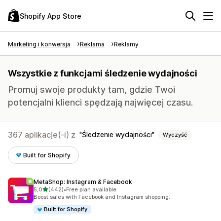
Shopify App Store
Marketing i konwersja
Reklama
Reklamy
Wszystkie z funkcjami śledzenie wydajności
Promuj swoje produkty tam, gdzie Twoi
potencjalni klienci spędzają najwięcej czasu.
367 aplikacje(-i) z
Śledzenie wydajności
Wyczyść
Built for Shopify
MetaShop: Instagram & Facebook
na 5 gwiazdek
5,0
(442)
•
Free plan available
Łączna liczba recenzji: 442
Boost sales with Facebook and Instagram shopping.
Built for Shopify