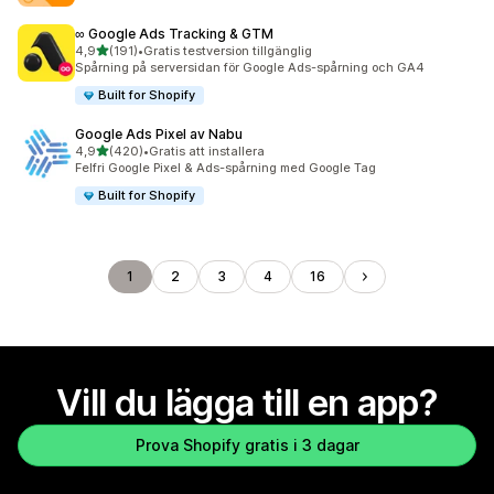
∞ Google Ads Tracking & GTM
av 5 stjärnor
4,9
(191)
•
Gratis testversion tillgänglig
191 recensioner totalt
Spårning på serversidan för Google Ads-spårning och GA4
Built for Shopify
Google Ads Pixel av Nabu
av 5 stjärnor
4,9
(420)
•
Gratis att installera
420 recensioner totalt
Felfri Google Pixel & Ads-spårning med Google Tag
Built for Shopify
1
2
3
4
16
Vill du lägga till en app?
Prova Shopify gratis i 3 dagar