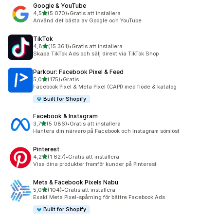
Google & YouTube
av 5 stjärnor
4,5
(5 070)
•
Gratis att installera
5070 recensioner totalt
Använd det bästa av Google och YouTube
TikTok
av 5 stjärnor
4,8
(15 361)
•
Gratis att installera
15361 recensioner totalt
Skapa TikTok Ads och sälj direkt via TikTok Shop
Parkour: Facebook Pixel & Feed
av 5 stjärnor
5,0
(175)
•
Gratis
175 recensioner totalt
Facebook Pixel & Meta Pixel (CAPI) med flöde & katalog
Built for Shopify
Facebook & Instagram
av 5 stjärnor
3,7
(5 086)
•
Gratis att installera
5086 recensioner totalt
Hantera din närvaro på Facebook och Instagram sömlöst
Pinterest
av 5 stjärnor
4,2
(1 627)
•
Gratis att installera
1627 recensioner totalt
Visa dina produkter framför kunder på Pinterest
Meta & Facebook Pixels Nabu
av 5 stjärnor
5,0
(104)
•
Gratis att installera
104 recensioner totalt
Exakt Meta Pixel-spårning för bättre Facebook Ads
Built for Shopify