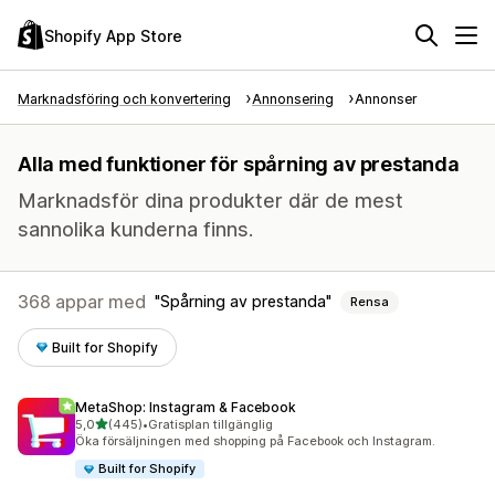
Shopify App Store
Marknadsföring och konvertering
Annonsering
Annonser
Alla med funktioner för spårning av prestanda
Marknadsför dina produkter där de mest
sannolika kunderna finns.
368 appar med
Spårning av prestanda
Rensa
Built for Shopify
MetaShop: Instagram & Facebook
av 5 stjärnor
5,0
(445)
•
Gratisplan tillgänglig
445 recensioner totalt
Öka försäljningen med shopping på Facebook och Instagram.
Built for Shopify