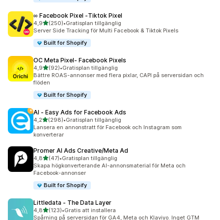
∞ Facebook Pixel ‑Tiktok Pixel
av 5 stjärnor
4,9
(250)
•
Gratisplan tillgänglig
250 recensioner totalt
Server Side Tracking för Multi Facebook & Tiktok Pixels
Built for Shopify
OC Meta Pixel‑ Facebook Pixels
av 5 stjärnor
4,9
(92)
•
Gratisplan tillgänglig
92 recensioner totalt
Bättre ROAS-annonser med flera pixlar, CAPI på serversidan och
flöden
Built for Shopify
AI ‑ Easy Ads for Facebook Ads
av 5 stjärnor
4,2
(298)
•
Gratisplan tillgänglig
298 recensioner totalt
Lansera en annonstratt för Facebook och Instagram som
konverterar
Promer AI Ads Creative/Meta Ad
av 5 stjärnor
4,8
(47)
•
Gratisplan tillgänglig
47 recensioner totalt
Skapa högkonverterande AI-annonsmaterial för Meta och
Facebook-annonser
Built for Shopify
Littledata ‑ The Data Layer
av 5 stjärnor
4,8
(123)
•
Gratis att installera
123 recensioner totalt
Spårning på serversidan för GA4, Meta och Klaviyo. Inget GTM