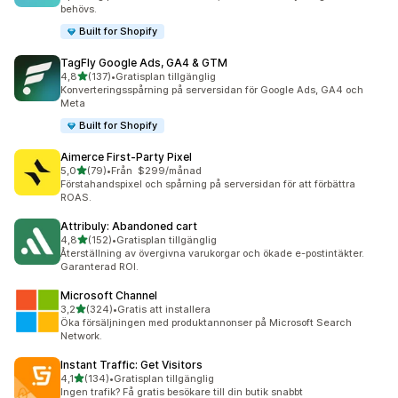
behövs.
Built for Shopify
TagFly Google Ads, GA4 & GTM
av 5 stjärnor
4,8
(137)
•
Gratisplan tillgänglig
137 recensioner totalt
Konverteringsspårning på serversidan för Google Ads, GA4 och
Meta
Built for Shopify
Aimerce First‑Party Pixel
av 5 stjärnor
5,0
(79)
•
Från $299/månad
79 recensioner totalt
Förstahandspixel och spårning på serversidan för att förbättra
ROAS.
Attribuly: Abandoned cart
av 5 stjärnor
4,8
(152)
•
Gratisplan tillgänglig
152 recensioner totalt
Återställning av övergivna varukorgar och ökade e-postintäkter.
Garanterad ROI.
Microsoft Channel
av 5 stjärnor
3,2
(324)
•
Gratis att installera
324 recensioner totalt
Öka försäljningen med produktannonser på Microsoft Search
Network.
Instant Traffic: Get Visitors
av 5 stjärnor
4,1
(134)
•
Gratisplan tillgänglig
134 recensioner totalt
Ingen trafik? Få gratis besökare till din butik snabbt