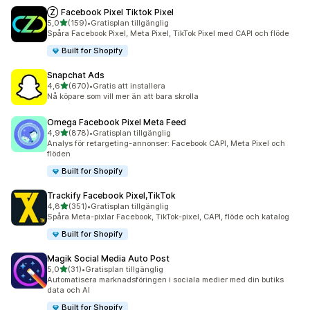
Ⓩ Facebook Pixel Tiktok Pixel
av 5 stjärnor
5,0
(159)
•
Gratisplan tillgänglig
159 recensioner totalt
Spåra Facebook Pixel, Meta Pixel, TikTok Pixel med CAPI och flöde
Built for Shopify
Snapchat Ads
av 5 stjärnor
4,6
(670)
•
Gratis att installera
670 recensioner totalt
Nå köpare som vill mer än att bara skrolla
Omega Facebook Pixel Meta Feed
av 5 stjärnor
4,9
(878)
•
Gratisplan tillgänglig
878 recensioner totalt
Analys för retargeting-annonser: Facebook CAPI, Meta Pixel och
flöden
Built for Shopify
Trackify Facebook Pixel,TikTok
av 5 stjärnor
4,8
(351)
•
Gratisplan tillgänglig
351 recensioner totalt
Spåra Meta-pixlar Facebook, TikTok-pixel, CAPI, flöde och katalog
Built for Shopify
Magik Social Media Auto Post
av 5 stjärnor
5,0
(31)
•
Gratisplan tillgänglig
31 recensioner totalt
Automatisera marknadsföringen i sociala medier med din butiks
data och AI
Built for Shopify