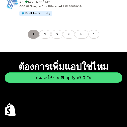
เต็ม 5 ดาว
4.9
(420)
•
ติดตั้งฟรี
ทั้งหมด 420 รีวิว
ติดตาม Google Ads และ Pixel ไร้ข้อผิดพลาด
Built for Shopify
1
2
3
4
16
ต้องการเพิ่มแอปใช่ไหม
ทดลองใช้งาน Shopify ฟรี 3 วัน