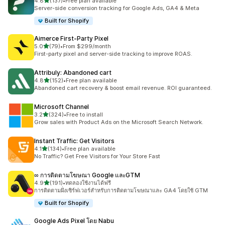
เต็ม 5 ดาว
4.8
(137)
•
Free plan available
ทั้งหมด 137 รีวิว
Server-side conversion tracking for Google Ads, GA4 & Meta
Built for Shopify
Aimerce First‑Party Pixel
เต็ม 5 ดาว
5.0
(79)
•
From $299/month
ทั้งหมด 79 รีวิว
First-party pixel and server-side tracking to improve ROAS.
Attribuly: Abandoned cart
เต็ม 5 ดาว
4.8
(152)
•
Free plan available
ทั้งหมด 152 รีวิว
Abandoned cart recovery & boost email revenue. ROI guaranteed.
Microsoft Channel
เต็ม 5 ดาว
3.2
(324)
•
Free to install
ทั้งหมด 324 รีวิว
Grow sales with Product Ads on the Microsoft Search Network.
Instant Traffic: Get Visitors
เต็ม 5 ดาว
4.1
(134)
•
Free plan available
ทั้งหมด 134 รีวิว
No Traffic? Get Free Visitors for Your Store Fast
∞ การติดตามโฆษณา Google และGTM
เต็ม 5 ดาว
4.9
(191)
•
ทดลองใช้งานได้ฟรี
ทั้งหมด 191 รีวิว
การติดตามฝั่งเซิร์ฟเวอร์สำหรับการติดตามโฆษณาและ GA4 โดยใช้ GTM
Built for Shopify
Google Ads Pixel โดย Nabu