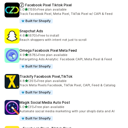
Ⓩ Facebook Pixel Tiktok Pixel
เต็ม 5 ดาว
5.0
(159)
•
Free plan available
ทั้งหมด 159 รีวิว
Track Facebook Pixel, Meta Pixel, TikTok Pixel w/ CAPI & Feed
Built for Shopify
Snapchat Ads
เต็ม 5 ดาว
4.6
(670)
•
Free to install
ทั้งหมด 670 รีวิว
Reach shoppers with intent not just to scroll
Omega Facebook Pixel Meta Feed
เต็ม 5 ดาว
4.9
(878)
•
Free plan available
ทั้งหมด 878 รีวิว
Retargeting Ads Analytic: Facebook CAPI, Meta Pixel & Feed
Built for Shopify
Trackify Facebook Pixel,TikTok
เต็ม 5 ดาว
4.8
(351)
•
Free plan available
ทั้งหมด 351 รีวิว
Track Meta Pixels Facebook, TikTok Pixel, CAPI, Feed & Catalog
Built for Shopify
Magik Social Media Auto Post
เต็ม 5 ดาว
5.0
(31)
•
Free plan available
ทั้งหมด 31 รีวิว
Automate social media marketing with your shop’s data and AI
Built for Shopify