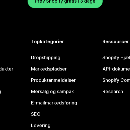
Prøv Shopify gratis i 3 dage
Topkategorier
Ressourcer
Dropshipping
Shopify Hjæ
dukter
Markedspladser
API-dokume
Produktanmeldelser
Shopify Co
g
Mersalg og sampak
Research
E-mailmarkedsføring
SEO
Levering