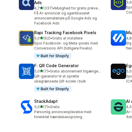
Ads
3,9
39 
Spo
ud af 5 stjerner
4,7
(337)
•
Mulighed for gratis prøveperiode
337 anmeldelser i alt
Con
Få AI-annoncer og agentbaseret
annoncemateriale på Google Ads og
Facebook Ads
Rapi Tracking Facebook Pixels
Mu
ud af 5 stjerner
5,0
(62)
•
Gratis at installere
4,8
62 anmeldelser i alt
11 
Spor Facebook- og Meta-pixels med
Øg 
Conversions API (tidligere Pixelio)
fle
Built for Shopify
F: QR Code Generator
Eg
ud af 5 stjerner
5,0
(7)
•
Gratis abonnement tilgængeligt
5,0
7 anmeldelser i alt
8 a
QR-generator til at oprette
Spo
ubegrænsede QR-koder i bulk
(CA
Built for Shopify
StackAdapt
AI
ud af 5 stjerner
5,0
(7)
•
Gratis
4,5
7 anmeldelser i alt
148
Personlig annonceoplevelse med
AI-
forenklet hændelsessporing
Ad