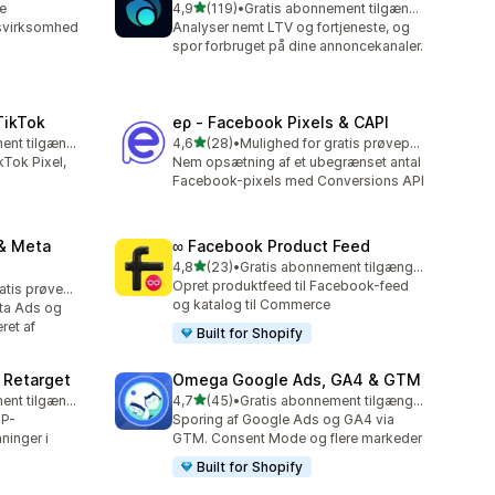
ud af 5 stjerner
re
4,9
(119)
•
Gratis abonnement tilgængeligt
119 anmeldelser i alt
lsvirksomhed
Analyser nemt LTV og fortjeneste, og
spor forbruget på dine annoncekanaler.
TikTok
eρ ‑ Facebook Pixels & CAPI
ud af 5 stjerner
Gratis abonnement tilgængeligt
4,6
(28)
•
Mulighed for gratis prøveperiode
28 anmeldelser i alt
ikTok Pixel,
Nem opsætning af et ubegrænset antal
Facebook-pixels med Conversions API
& Meta
∞ Facebook Product Feed
ud af 5 stjerner
4,8
(23)
•
Gratis abonnement tilgængeligt
23 anmeldelser i alt
Opret produktfeed til Facebook-feed
Mulighed for gratis prøveperiode
og katalog til Commerce
ta Ads og
ret af
Built for Shopify
 Retarget
Omega Google Ads, GA4 & GTM
ud af 5 stjerner
Gratis abonnement tilgængeligt
4,7
(45)
•
Gratis abonnement tilgængeligt
45 anmeldelser i alt
IP-
Sporing af Google Ads og GA4 via
ninger i
GTM. Consent Mode og flere markeder
Built for Shopify