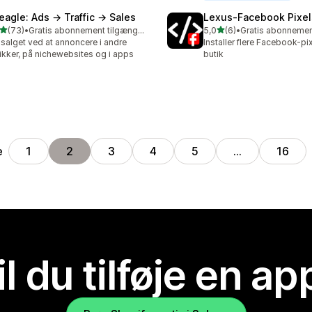
eagle: Ads → Traffic → Sales
Lexus‑Facebook Pixel
ud af 5 stjerner
ud af 5 stjerner
(73)
•
Gratis abonnement tilgængeligt
5,0
(6)
•
anmeldelser i alt
6 anmeldelser i alt
salget ved at annoncere i andre
Installer flere Facebook-pix
ikker, på nichewebsites og i apps
butik
e
1
2
3
4
5
…
16
il du tilføje en ap