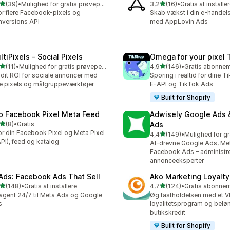
ud af 5 stjerner
ud af 5 stjerner
(39)
•
Mulighed for gratis prøveperiode
3,2
(16)
•
Gratis at installe
anmeldelser i alt
16 anmeldelser i alt
r flere Facebook-pixels og
Skab vækst i din e-hande
versions API
med AppLovin Ads
ltiPixels ‑ Social Pixels
Omega for your pixel 
ud af 5 stjerner
ud af 5 stjerner
(11)
•
Mulighed for gratis prøveperiode
4,9
(146)
•
anmeldelser i alt
146 anmeldelser i alt
dit ROI for sociale annoncer med
Sporing i realtid for dine T
re pixels og målgruppeværktøjer
E-API og TikTok Ads
Built for Shopify
o Facebook Pixel Meta Feed
Adwisely Google Ads 
ud af 5 stjerner
(8)
•
Gratis
Ads
nmeldelser i alt
r din Facebook Pixel og Meta Pixel
ud af 5 stjerner
4,4
(149)
•
149 anmeldelser i alt
PI), feed og katalog
AI-drevne Google Ads, Me
Facebook Ads – administre
annonceeksperter
 Ads: Facebook Ads That Sell
Ako Marketing Loyalty
ud af 5 stjerner
ud af 5 stjerner
(148)
•
Gratis at installere
4,7
(124)
•
 anmeldelser i alt
124 anmeldelser i alt
agent 24/7 til Meta Ads og Google
Øg fastholdelsen med et V
s
loyalitetsprogram og beløn
butikskredit
Built for Shopify