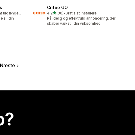
s
Criteo GO
ud af 5 stjerner
Gratis abonnement tilgængeligt
4,2
(30)
•
Gratis at installere
30 anmeldelser i alt
els i din
Pålidelig og effektfuld annoncering, der
skaber vækst i din virksomhed
Næste
p?