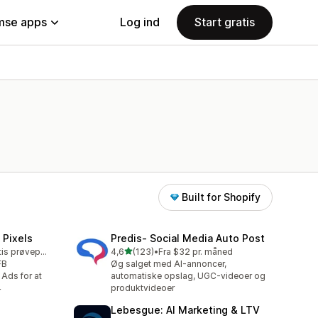
se apps
Log ind
Start gratis
Built for Shopify
 Pixels
Predis‑ Social Media Auto Post
ud af 5 stjerner
Mulighed for gratis prøveperiode
4,6
(123)
•
Fra $32 pr. måned
123 anmeldelser i alt
FB
Øg salget med AI-annoncer,
Ads for at
automatiske opslag, UGC-videoer og
4
produktvideoer
Lebesgue: AI Marketing & LTV