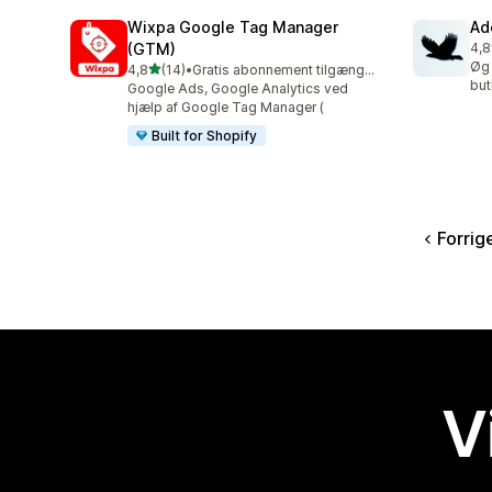
Wixpa Google Tag Manager
Ad
(GTM)
4,8
73 
Øg 
ud af 5 stjerner
4,8
(14)
•
Gratis abonnement tilgængeligt
14 anmeldelser i alt
but
Google Ads, Google Analytics ved
hjælp af Google Tag Manager (
Built for Shopify
Forrig
V