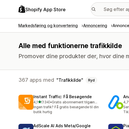
Shopify App Store
Markedsføring og konvertering
Annoncering
Annonce
Alle med funktionerne trafikkilde
Promover dine produkter der, hvor dine m
367 apps med
Trafikkilde
Ryd
Instant Traffic: Få Besøgende
An
ud af 5 stjerner
4,1
(134)
•
Gratis abonnement tilgængeligt
4,7
134 anmeldelser i alt
271
Ingen trafik? Få gratis besøgende til din
Ser
butik hurtig
Tik
AdScale AI Ads Meta/Google
Pi