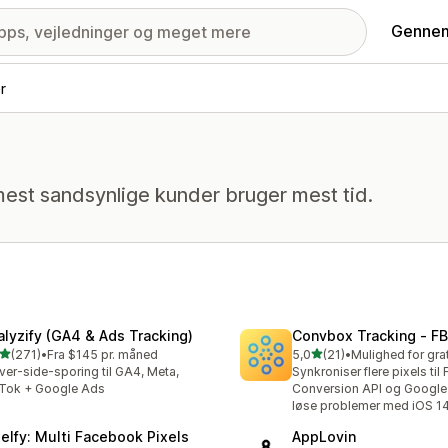
Gennem
r
est sandsynlige kunder bruger mest tid.
alyzify (GA4 & Ads Tracking)
Convbox Tracking ‑ FB
ud af 5 stjerner
ud af 5 stjerner
(271)
•
Fra $145 pr. måned
5,0
(21)
•
 anmeldelser i alt
21 anmeldelser i alt
ver-side-sporing til GA4, Meta,
Synkroniser flere pixels til 
Tok + Google Ads
Conversion API og Google 
løse problemer med iOS 1
xelfy: Multi Facebook Pixels
AppLovin