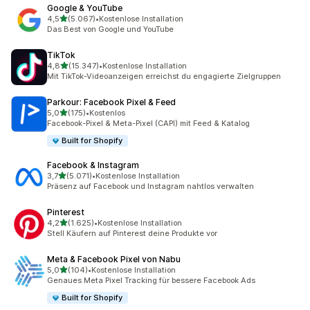
Google & YouTube
von 5 Sternen
4,5
(5.067)
•
Kostenlose Installation
5067 Rezensionen insgesamt
Das Best von Google und YouTube
TikTok
von 5 Sternen
4,8
(15.347)
•
Kostenlose Installation
15347 Rezensionen insgesamt
Mit TikTok-Videoanzeigen erreichst du engagierte Zielgruppen
Parkour: Facebook Pixel & Feed
von 5 Sternen
5,0
(175)
•
Kostenlos
175 Rezensionen insgesamt
Facebook-Pixel & Meta-Pixel (CAPI) mit Feed & Katalog
Built for Shopify
Facebook & Instagram
von 5 Sternen
3,7
(5.071)
•
Kostenlose Installation
5071 Rezensionen insgesamt
Präsenz auf Facebook und Instagram nahtlos verwalten
Pinterest
von 5 Sternen
4,2
(1.625)
•
Kostenlose Installation
1625 Rezensionen insgesamt
Stell Käufern auf Pinterest deine Produkte vor
Meta & Facebook Pixel von Nabu
von 5 Sternen
5,0
(104)
•
Kostenlose Installation
104 Rezensionen insgesamt
Genaues Meta Pixel Tracking für bessere Facebook Ads
Built for Shopify