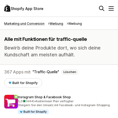
Shopify App Store
Marketing und Conversion
Werbung
Werbung
Alle mit Funktionen für traffic-quelle
Bewirb deine Produkte dort, wo sich deine
Kundschaft am meisten aufhält.
367 Apps mit
Traffic-Quelle
Löschen
Built for Shopify
Instagram Shop & Facebook Shop
von 5 Sternen
5,0
(444)
•
Kostenloser Plan verfügbar
444 Rezensionen insgesamt
Steigern Sie den Umsatz mit Facebook- und Instagram-Shopping.
Built for Shopify