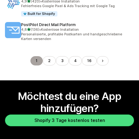
von 5 Sternen
4,9
(420)
•
Kostenlose Installation
420 Rezensionen insgesamt
Fehlerfreies Google Pixel & Ads Tracking mit Google Tag
Built for Shopify
PostPilot Direct Mail Platform
von 5 Sternen
4,8
(136)
•
Kostenlose Installation
136 Rezensionen insgesamt
Personalisierte, profitable Postkarten und handgeschriebene
Karten versenden
1
2
3
4
16
Möchtest du eine App
hinzufügen?
Shopify 3 Tage kostenlos testen