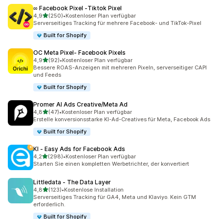
∞ Facebook Pixel ‑Tiktok Pixel
von 5 Sternen
4,9
(250)
•
Kostenloser Plan verfügbar
250 Rezensionen insgesamt
Serverseitiges Tracking für mehrere Facebook- und TikTok-Pixel
Built for Shopify
OC Meta Pixel‑ Facebook Pixels
von 5 Sternen
4,9
(92)
•
Kostenloser Plan verfügbar
92 Rezensionen insgesamt
Bessere ROAS-Anzeigen mit mehreren Pixeln, serverseitiger CAPI
und Feeds
Built for Shopify
Promer AI Ads Creative/Meta Ad
von 5 Sternen
4,8
(47)
•
Kostenloser Plan verfügbar
47 Rezensionen insgesamt
Erstelle konversionsstarke KI-Ad-Creatives für Meta, Facebook Ads
Built for Shopify
KI ‑ Easy Ads for Facebook Ads
von 5 Sternen
4,2
(298)
•
Kostenloser Plan verfügbar
298 Rezensionen insgesamt
Starten Sie einen kompletten Werbetrichter, der konvertiert
Littledata ‑ The Data Layer
von 5 Sternen
4,8
(123)
•
Kostenlose Installation
123 Rezensionen insgesamt
Serverseitiges Tracking für GA4, Meta und Klaviyo. Kein GTM
erforderlich.
Built for Shopify