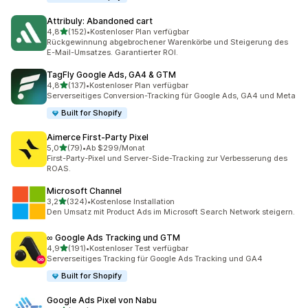
Attribuly: Abandoned cart
von 5 Sternen
4,8
(152)
•
Kostenloser Plan verfügbar
152 Rezensionen insgesamt
Rückgewinnung abgebrochener Warenkörbe und Steigerung des
E-Mail-Umsatzes. Garantierter ROI.
TagFly Google Ads, GA4 & GTM
von 5 Sternen
4,8
(137)
•
Kostenloser Plan verfügbar
137 Rezensionen insgesamt
Serverseitiges Conversion-Tracking für Google Ads, GA4 und Meta
Built for Shopify
Aimerce First‑Party Pixel
von 5 Sternen
5,0
(79)
•
Ab $299/Monat
79 Rezensionen insgesamt
First-Party-Pixel und Server-Side-Tracking zur Verbesserung des
ROAS.
Microsoft Channel
von 5 Sternen
3,2
(324)
•
Kostenlose Installation
324 Rezensionen insgesamt
Den Umsatz mit Product Ads im Microsoft Search Network steigern.
∞ Google Ads Tracking und GTM
von 5 Sternen
4,9
(191)
•
Kostenloser Test verfügbar
191 Rezensionen insgesamt
Serverseitiges Tracking für Google Ads Tracking und GA4
Built for Shopify
Google Ads Pixel von Nabu