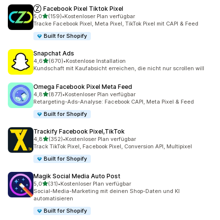
Ⓩ Facebook Pixel Tiktok Pixel
von 5 Sternen
5,0
(159)
•
Kostenloser Plan verfügbar
159 Rezensionen insgesamt
Tracke Facebook Pixel, Meta Pixel, TikTok Pixel mit CAPI & Feed
Built for Shopify
Snapchat Ads
von 5 Sternen
4,6
(670)
•
Kostenlose Installation
670 Rezensionen insgesamt
Kundschaft mit Kaufabsicht erreichen, die nicht nur scrollen will
Omega Facebook Pixel Meta Feed
von 5 Sternen
4,8
(877)
•
Kostenloser Plan verfügbar
877 Rezensionen insgesamt
Retargeting-Ads-Analyse: Facebook CAPI, Meta Pixel & Feed
Built for Shopify
Trackify Facebook Pixel,TikTok
von 5 Sternen
4,8
(352)
•
Kostenloser Plan verfügbar
352 Rezensionen insgesamt
Track TikTok Pixel, Facebook Pixel, Conversion API, Multipixel
Built for Shopify
Magik Social Media Auto Post
von 5 Sternen
5,0
(31)
•
Kostenloser Plan verfügbar
31 Rezensionen insgesamt
Social-Media-Marketing mit deinen Shop-Daten und KI
automatisieren
Built for Shopify