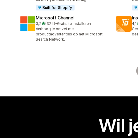
Built for Shopify
Microsoft Channel
Ins
van 5 sterren
3,2
(324)
•
Gratis te installeren
4,1
324 recensies in totaal
134
Verhoog je omzet met
Gee
productadvertenties op het Microsoft
bez
Search Network.
Wil 