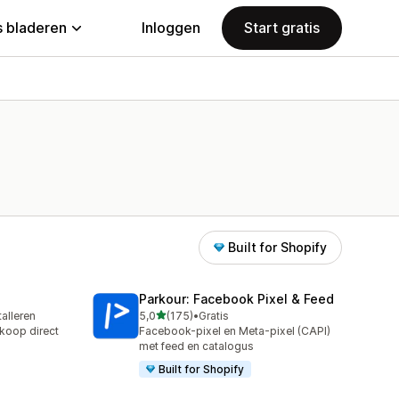
 bladeren
Inloggen
Start gratis
Built for Shopify
Parkour: Facebook Pixel & Feed
van 5 sterren
talleren
5,0
(175)
•
Gratis
175 recensies in totaal
koop direct
Facebook-pixel en Meta-pixel (CAPI)
met feed en catalogus
Built for Shopify