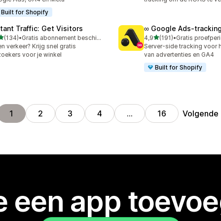
Built for Shopify
tant Traffic: Get Visitors
∞ Google Ads‑trackin
van 5 sterren
van 5 sterren
(134)
•
Gratis abonnement beschikbaar
4,9
(191)
•
 recensies in totaal
191 recensies in totaal
n verkeer? Krijg snel gratis
Server-side tracking voor 
oekers voor je winkel
van advertenties en GA4
Built for Shopify
Volgende
1
2
3
4
…
16
je een app toevo