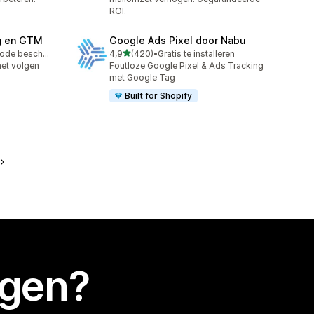
ROI.
g en GTM
Google Ads Pixel door Nabu
van 5 sterren
Gratis proefperiode beschikbaar
4,9
(420)
•
Gratis te installeren
420 recensies in totaal
het volgen
Foutloze Google Pixel & Ads Tracking
met Google Tag
Built for Shopify
egen?