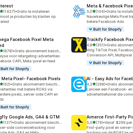
nterest
Meta & Facebook Pixe
van 5 sterren
van 5 sterren
(1.627)
•
Gratis te installeren
5,0
(104)
•
Gratis te instal
7 recensies in totaal
104 recensies in totaal
moot je producten bij klanten op
Nauwkeurige Meta Pixel tr
terest
betere Facebook Ads
Built for Shopify
ega Facebook Pixel Meta
Trackify Facebook Pix
van 5 sterren
ed
4,8
(351)
•
351 recensies in totaal
Volg TikTok Pixel, Faceboo
van 5 sterren
(878)
•
Gratis abonnement beschikbaar
 recensies in totaal
Conversion API, Multipixel
lyse voor retargeting-advertenties:
ebook CAPI, Meta-pixel en feed
Built for Shopify
Built for Shopify
 Meta Pixel‑ Facebook Pixels
AI ‑ Easy Ads for Fac
van 5 sterren
van 5 sterren
(92)
•
Gratis abonnement beschikbaar
4,2
(298)
•
recensies in totaal
298 recensies in totaal
ertenties met betere ROAS via
Lanceer een Facebook- en
rdere pixels, server-side CAPI en
advertentiefunnel die conve
ds
Built for Shopify
gFly Google Ads, GA4 & GTM
Aimerce First‑Party Pi
van 5 sterren
van 5 sterren
(137)
•
Gratis abonnement beschikbaar
5,0
(79)
•
Vanaf $299 per
 recensies in totaal
79 recensies in totaal
ver-side conversietracking voor
First-party pixel en server
gle Ads, GA4 en Meta
tracking om de ROAS te ve