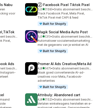
ls Nabu
Ⓩ Facebook Pixel Tiktok Pixel
van 5 sterren
leren
5,0
(159)
•
Gratis abonnement beschikbaar
159 recensies in totaal
acking voor
Track Facebook Pixel, Meta Pixel,
TikTok Pixel met CAPI & feed
Built for Shopify
el,TikTok
Magik Social Media Auto Post
van 5 sterren
Gratis abonnement beschikbaar
5,0
(31)
•
Gratis abonnement beschikbaar
31 recensies in totaal
k Pixel,
Automatiseer socialemediamarketing
met de gegevens van je winkel en AI
Built for Shopify
ebook Ads
Promer AI Ads Creative/Meta Ad
van 5 sterren
Gratis abonnement beschikbaar
4,8
(47)
•
Gratis abonnement beschikbaar
47 recensies in totaal
 Instagram-
Maak goed converterende AI-ad-
rteert
creatives voor Meta, Facebook-
advertenties
Built for Shopify
xel
Attribuly: Abandoned cart
van 5 sterren
 maand
4,8
(152)
•
Gratis abonnement beschikbaar
152 recensies in totaal
-side
Verlaten winkelwagens herstellen en e-
rbeteren.
mailomzet verhogen. Gegarandeerde