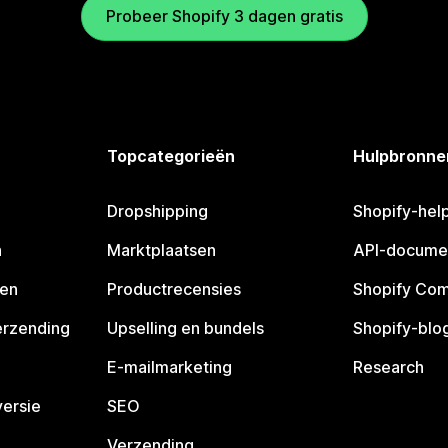
Probeer Shopify 3 dagen gratis
Topcategorieën
Hulpbronne
Dropshipping
Shopify-hel
n
Marktplaatsen
API-docume
pen
Productrecensies
Shopify Co
erzending
Upselling en bundels
Shopify-blo
E-mailmarketing
Research
ersie
SEO
Verzending