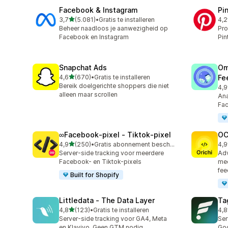
Facebook & Instagram
Pi
van 5 sterren
3,7
(5.081)
•
Gratis te installeren
4,2
5081 recensies in totaal
162
Beheer naadloos je aanwezigheid op
Pro
Facebook en Instagram
Pin
Snapchat Ads
Om
van 5 sterren
4,6
(670)
•
Gratis te installeren
Fe
670 recensies in totaal
Bereik doelgerichte shoppers die niet
4,9
878
alleen maar scrollen
Ana
Fac
∞Facebook‑pixel ‑ Tiktok‑pixel
OC
van 5 sterren
4,9
(250)
•
Gratis abonnement beschikbaar
4,9
250 recensies in totaal
92 
Server-side tracking voor meerdere
Adv
Facebook- en Tiktok-pixels
mee
fee
Built for Shopify
Littledata ‑ The Data Layer
Ta
van 5 sterren
4,8
(123)
•
Gratis te installeren
4,8
123 recensies in totaal
137
Server-side tracking voor GA4, Meta
Ser
en Klaviyo. Geen GTM nodig.
Goo