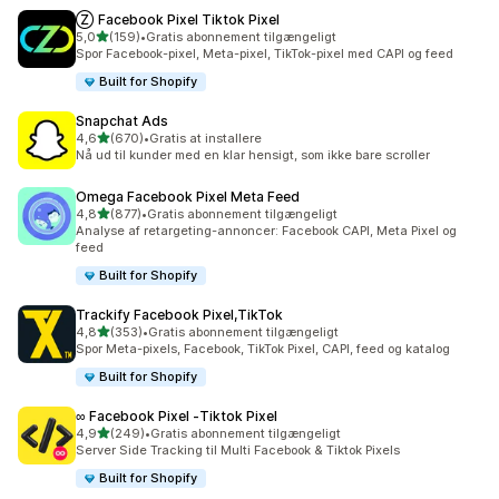
Ⓩ Facebook Pixel Tiktok Pixel
ud af 5 stjerner
5,0
(159)
•
Gratis abonnement tilgængeligt
159 anmeldelser i alt
Spor Facebook-pixel, Meta-pixel, TikTok-pixel med CAPI og feed
Built for Shopify
Snapchat Ads
ud af 5 stjerner
4,6
(670)
•
Gratis at installere
670 anmeldelser i alt
Nå ud til kunder med en klar hensigt, som ikke bare scroller
Omega Facebook Pixel Meta Feed
ud af 5 stjerner
4,8
(877)
•
Gratis abonnement tilgængeligt
877 anmeldelser i alt
Analyse af retargeting-annoncer: Facebook CAPI, Meta Pixel og
feed
Built for Shopify
Trackify Facebook Pixel,TikTok
ud af 5 stjerner
4,8
(353)
•
Gratis abonnement tilgængeligt
353 anmeldelser i alt
Spor Meta-pixels, Facebook, TikTok Pixel, CAPI, feed og katalog
Built for Shopify
∞ Facebook Pixel ‑Tiktok Pixel
ud af 5 stjerner
4,9
(249)
•
Gratis abonnement tilgængeligt
249 anmeldelser i alt
Server Side Tracking til Multi Facebook & Tiktok Pixels
Built for Shopify