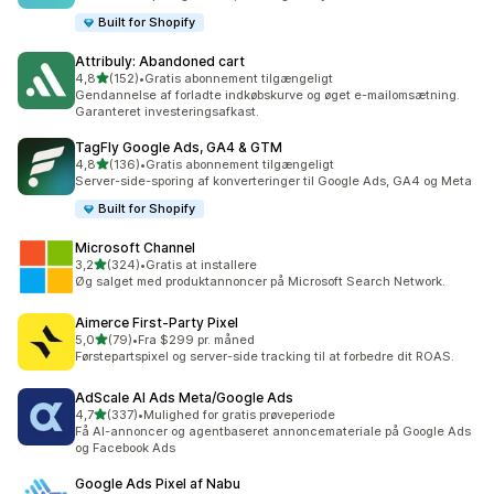
Built for Shopify
Attribuly: Abandoned cart
ud af 5 stjerner
4,8
(152)
•
Gratis abonnement tilgængeligt
152 anmeldelser i alt
Gendannelse af forladte indkøbskurve og øget e-mailomsætning.
Garanteret investeringsafkast.
TagFly Google Ads, GA4 & GTM
ud af 5 stjerner
4,8
(136)
•
Gratis abonnement tilgængeligt
136 anmeldelser i alt
Server-side-sporing af konverteringer til Google Ads, GA4 og Meta
Built for Shopify
Microsoft Channel
ud af 5 stjerner
3,2
(324)
•
Gratis at installere
324 anmeldelser i alt
Øg salget med produktannoncer på Microsoft Search Network.
Aimerce First‑Party Pixel
ud af 5 stjerner
5,0
(79)
•
Fra $299 pr. måned
79 anmeldelser i alt
Førstepartspixel og server-side tracking til at forbedre dit ROAS.
AdScale AI Ads Meta/Google Ads
ud af 5 stjerner
4,7
(337)
•
Mulighed for gratis prøveperiode
337 anmeldelser i alt
Få AI-annoncer og agentbaseret annoncemateriale på Google Ads
og Facebook Ads
Google Ads Pixel af Nabu