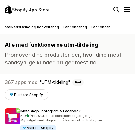
Shopify App Store
Markedsføring og konvertering
Annoncering
Annoncer
Alle med funktionerne utm-tildeling
Promover dine produkter der, hvor dine mest
sandsynlige kunder bruger mest tid.
367 apps med
UTM-tildeling
Ryd
Built for Shopify
MetaShop: Instagram & Facebook
ud af 5 stjerner
5,0
(442)
•
Gratis abonnement tilgængeligt
442 anmeldelser i alt
Øg salget med shopping på Facebook og Instagram.
Built for Shopify