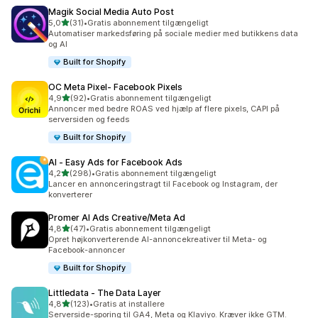
Magik Social Media Auto Post
ud af 5 stjerner
5,0
(31)
•
Gratis abonnement tilgængeligt
31 anmeldelser i alt
Automatiser markedsføring på sociale medier med butikkens data
og AI
Built for Shopify
OC Meta Pixel‑ Facebook Pixels
ud af 5 stjerner
4,9
(92)
•
Gratis abonnement tilgængeligt
92 anmeldelser i alt
Annoncer med bedre ROAS ved hjælp af flere pixels, CAPI på
serversiden og feeds
Built for Shopify
AI ‑ Easy Ads for Facebook Ads
ud af 5 stjerner
4,2
(298)
•
Gratis abonnement tilgængeligt
298 anmeldelser i alt
Lancer en annonceringstragt til Facebook og Instagram, der
konverterer
Promer AI Ads Creative/Meta Ad
ud af 5 stjerner
4,8
(47)
•
Gratis abonnement tilgængeligt
47 anmeldelser i alt
Opret højkonverterende AI-annoncekreativer til Meta- og
Facebook-annoncer
Built for Shopify
Littledata ‑ The Data Layer
ud af 5 stjerner
4,8
(123)
•
Gratis at installere
123 anmeldelser i alt
Serverside-sporing til GA4, Meta og Klaviyo. Kræver ikke GTM.