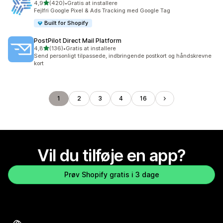
ud af 5 stjerner
4,9
(420)
•
Gratis at installere
420 anmeldelser i alt
Fejlfri Google Pixel & Ads Tracking med Google Tag
Built for Shopify
PostPilot Direct Mail Platform
ud af 5 stjerner
4,8
(136)
•
Gratis at installere
136 anmeldelser i alt
Send personligt tilpassede, indbringende postkort og håndskrevne
kort
1
2
3
4
16
Vil du tilføje en app?
Prøv Shopify gratis i 3 dage