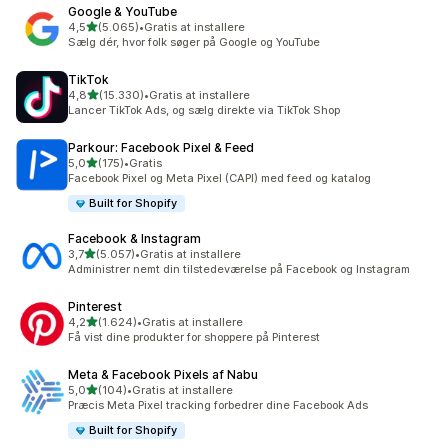
Google & YouTube
ud af 5 stjerner
4,5
(5.065)
•
Gratis at installere
5065 anmeldelser i alt
Sælg dér, hvor folk søger på Google og YouTube
TikTok
ud af 5 stjerner
4,8
(15.330)
•
Gratis at installere
15330 anmeldelser i alt
Lancer TikTok Ads, og sælg direkte via TikTok Shop
Parkour: Facebook Pixel & Feed
ud af 5 stjerner
5,0
(175)
•
Gratis
175 anmeldelser i alt
Facebook Pixel og Meta Pixel (CAPI) med feed og katalog
Built for Shopify
Facebook & Instagram
ud af 5 stjerner
3,7
(5.057)
•
Gratis at installere
5057 anmeldelser i alt
Administrer nemt din tilstedeværelse på Facebook og Instagram
Pinterest
ud af 5 stjerner
4,2
(1.624)
•
Gratis at installere
1624 anmeldelser i alt
Få vist dine produkter for shoppere på Pinterest
Meta & Facebook Pixels af Nabu
ud af 5 stjerner
5,0
(104)
•
Gratis at installere
104 anmeldelser i alt
Præcis Meta Pixel tracking forbedrer dine Facebook Ads
Built for Shopify