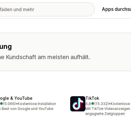
Apps durchs
nung
ne Kundschaft am meisten aufhält.
ogle & YouTube
TikTok
von 5 Sternen
von 5 Sternen
(5.066)
•
Kostenlose Installation
4,8
(15.332)
•
Kostenlose I
6 Rezensionen insgesamt
15332 Rezensionen insge
 Best von Google und YouTube
Mit TikTok-Videoanzeigen 
engagierte Zielgruppen