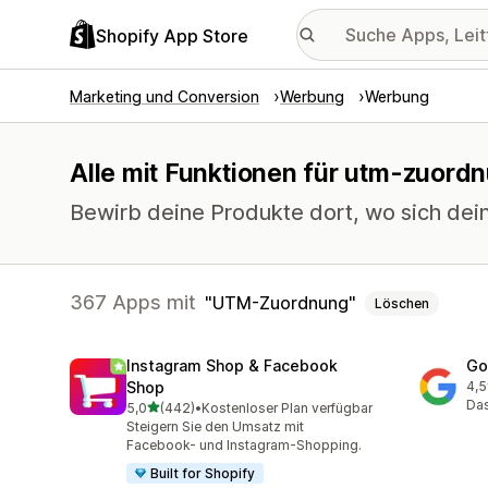
Shopify App Store
Marketing und Conversion
Werbung
Werbung
Alle mit Funktionen für utm-zuord
Bewirb deine Produkte dort, wo sich dei
367 Apps mit
UTM-Zuordnung
Löschen
Instagram Shop & Facebook
Go
Shop
4,5
506
Das
von 5 Sternen
5,0
(442)
•
Kostenloser Plan verfügbar
442 Rezensionen insgesamt
Steigern Sie den Umsatz mit
Facebook- und Instagram-Shopping.
Built for Shopify