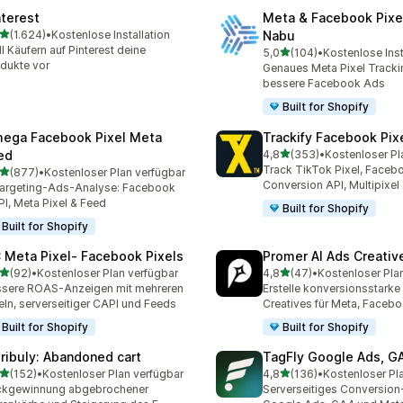
nterest
Meta & Facebook Pixe
von 5 Sternen
(1.624)
•
Kostenlose Installation
Nabu
4 Rezensionen insgesamt
ll Käufern auf Pinterest deine
von 5 Sternen
5,0
(104)
•
Kostenlose Inst
104 Rezensionen insgesa
dukte vor
Genaues Meta Pixel Trackin
bessere Facebook Ads
Built for Shopify
ega Facebook Pixel Meta
Trackify Facebook Pix
von 5 Sternen
ed
4,8
(353)
•
Kostenloser Pl
353 Rezensionen insgesa
Track TikTok Pixel, Facebo
von 5 Sternen
(877)
•
Kostenloser Plan verfügbar
 Rezensionen insgesamt
Conversion API, Multipixel
argeting-Ads-Analyse: Facebook
I, Meta Pixel & Feed
Built for Shopify
Built for Shopify
 Meta Pixel‑ Facebook Pixels
Promer AI Ads Creati
von 5 Sternen
von 5 Sternen
(92)
•
Kostenloser Plan verfügbar
4,8
(47)
•
Kostenloser Pla
Rezensionen insgesamt
47 Rezensionen insgesam
sere ROAS-Anzeigen mit mehreren
Erstelle konversionsstarke
eln, serverseitiger CAPI und Feeds
Creatives für Meta, Faceb
Built for Shopify
Built for Shopify
tribuly: Abandoned cart
TagFly Google Ads, 
von 5 Sternen
von 5 Sternen
(152)
•
Kostenloser Plan verfügbar
4,8
(136)
•
Kostenloser Pl
 Rezensionen insgesamt
136 Rezensionen insgesa
ckgewinnung abgebrochener
Serverseitiges Conversion-