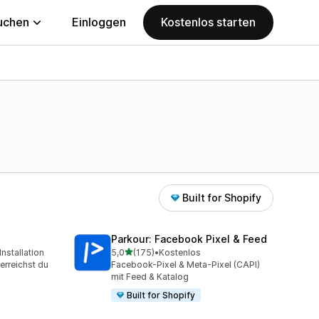
uchen
Einloggen
Kostenlos starten
Built for Shopify
Parkour: Facebook Pixel & Feed
von 5 Sternen
nstallation
5,0
(175)
•
Kostenlos
samt
175 Rezensionen insgesamt
erreichst du
Facebook-Pixel & Meta-Pixel (CAPI)
mit Feed & Katalog
Built for Shopify