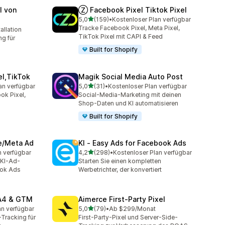
l von
Ⓩ Facebook Pixel Tiktok Pixel
von 5 Sternen
5,0
(159)
•
Kostenloser Plan verfügbar
159 Rezensionen insgesamt
Tracke Facebook Pixel, Meta Pixel,
allation
mt
TikTok Pixel mit CAPI & Feed
g für
Built for Shopify
el,TikTok
Magik Social Media Auto Post
von 5 Sternen
an verfügbar
5,0
(31)
•
Kostenloser Plan verfügbar
mt
31 Rezensionen insgesamt
ok Pixel,
Social-Media-Marketing mit deinen
Shop-Daten und KI automatisieren
Built for Shopify
ve/Meta Ad
KI ‑ Easy Ads for Facebook Ads
von 5 Sternen
n verfügbar
4,2
(298)
•
Kostenloser Plan verfügbar
t
298 Rezensionen insgesamt
 KI-Ad-
Starten Sie einen kompletten
ook Ads
Werbetrichter, der konvertiert
GA4 & GTM
Aimerce First‑Party Pixel
von 5 Sternen
an verfügbar
5,0
(79)
•
Ab $299/Monat
mt
79 Rezensionen insgesamt
Tracking für
First-Party-Pixel und Server-Side-