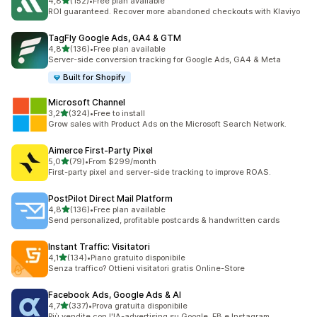
stelle su 5
4,8
(152)
•
Free plan available
152 recensioni totali
ROI guaranteed. Recover more abandoned checkouts with Klaviyo
TagFly Google Ads, GA4 & GTM
stelle su 5
4,8
(136)
•
Free plan available
136 recensioni totali
Server-side conversion tracking for Google Ads, GA4 & Meta
Built for Shopify
Microsoft Channel
stelle su 5
3,2
(324)
•
Free to install
324 recensioni totali
Grow sales with Product Ads on the Microsoft Search Network.
Aimerce First‑Party Pixel
stelle su 5
5,0
(79)
•
From $299/month
79 recensioni totali
First-party pixel and server-side tracking to improve ROAS.
PostPilot Direct Mail Platform
stelle su 5
4,8
(136)
•
Free plan available
136 recensioni totali
Send personalized, profitable postcards & handwritten cards
Instant Traffic: Visitatori
stelle su 5
4,1
(134)
•
Piano gratuito disponibile
134 recensioni totali
Senza traffico? Ottieni visitatori gratis Online-Store
Facebook Ads, Google Ads & AI
stelle su 5
4,7
(337)
•
Prova gratuita disponibile
337 recensioni totali
Più vendite con l'IA-advertising su Google, FB e Instagram