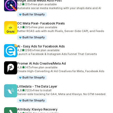
Magik Social Media Auto Post
stelle su 5
5,0
(31)
•
Free plan available
31 recensioni totali
Automate social media marketing with your shop’s data and AI
Built for Shopify
OC Meta Pixel‑ Facebook Pixels
stelle su 5
4,9
(91)
•
Free plan available
91 recensioni totali
Better ROAS ads with multi Pixels, Server-Side CAPI, and Feeds
Built for Shopify
AI ‑ Easy Ads for Facebook Ads
stelle su 5
4,2
(298)
•
Free plan available
298 recensioni totali
Launch a Facebook & Instagram Ads Funnel That Converts
Promer AI Ads Creative/Meta Ad
stelle su 5
4,8
(47)
•
Free plan available
47 recensioni totali
Create High-Converting AI Ad Creatives for Meta, Facebook Ads
Built for Shopify
Littledata ‑ The Data Layer
stelle su 5
4,8
(123)
•
Free to install
123 recensioni totali
Server-side tracking for GA4, Meta and Klaviyo. No GTM needed.
Built for Shopify
Attribuly: Klaviyo Recovery