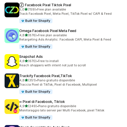
Ⓩ Facebook Pixel Tiktok Pixel
stelle su 5
5,0
(159)
•
Free plan available
159 recensioni totali
Track Facebook Pixel, Meta Pixel, TikTok Pixel w/ CAPI & Feed
Built for Shopify
Omega Facebook Pixel Meta Feed
stelle su 5
4,8
(876)
•
Free plan available
876 recensioni totali
Retargeting Ads Analytic: Facebook CAPI, Meta Pixel & Feed
Built for Shopify
Snapchat Ads
stelle su 5
4,6
(670)
•
Free to install
670 recensioni totali
Reach shoppers with intent not just to scroll
Trackify Facebook Pixel,TikTok
stelle su 5
4,8
(351)
•
Piano gratuito disponibile
351 recensioni totali
Traccia Pixel di TikTok, Pixel di Facebook, Multipixel
Built for Shopify
∞ Pixel di Facebook, Tiktok
stelle su 5
4,9
(249)
•
Piano gratuito disponibile
249 recensioni totali
Monitoraggio lato server per Multi Facebook, pixel Tiktok
Built for Shopify