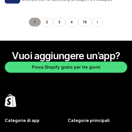
1
2
3
4
16
Vuoi aggiungere un’app?
Prova Shopify gratis per tre giorni
Categorie di app
Categorie principali