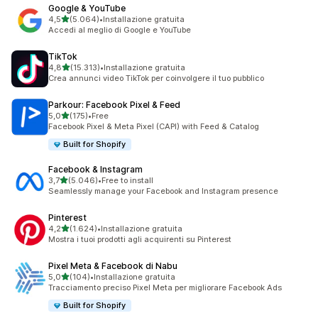
Google & YouTube
stelle su 5
4,5
(5.064)
•
Installazione gratuita
5064 recensioni totali
Accedi al meglio di Google e YouTube
TikTok
stelle su 5
4,8
(15.313)
•
Installazione gratuita
15313 recensioni totali
Crea annunci video TikTok per coinvolgere il tuo pubblico
Parkour: Facebook Pixel & Feed
stelle su 5
5,0
(175)
•
Free
175 recensioni totali
Facebook Pixel & Meta Pixel (CAPI) with Feed & Catalog
Built for Shopify
Facebook & Instagram
stelle su 5
3,7
(5.046)
•
Free to install
5046 recensioni totali
Seamlessly manage your Facebook and Instagram presence
Pinterest
stelle su 5
4,2
(1.624)
•
Installazione gratuita
1624 recensioni totali
Mostra i tuoi prodotti agli acquirenti su Pinterest
Pixel Meta & Facebook di Nabu
stelle su 5
5,0
(104)
•
Installazione gratuita
104 recensioni totali
Tracciamento preciso Pixel Meta per migliorare Facebook Ads
Built for Shopify