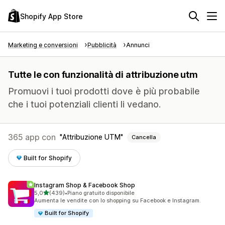
Shopify App Store
Marketing e conversioni
Pubblicità
Annunci
Tutte le con funzionalità di attribuzione utm
Promuovi i tuoi prodotti dove è più probabile
che i tuoi potenziali clienti li vedano.
365 app con
Attribuzione UTM
Cancella
Built for Shopify
Instagram Shop & Facebook Shop
stelle su 5
5,0
(439)
•
Piano gratuito disponibile
439 recensioni totali
Aumenta le vendite con lo shopping su Facebook e Instagram.
Built for Shopify