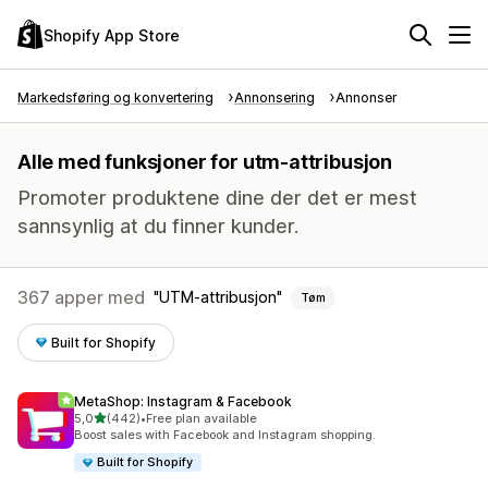
Shopify App Store
Markedsføring og konvertering
Annonsering
Annonser
Alle med funksjoner for utm-attribusjon
Promoter produktene dine der det er mest
sannsynlig at du finner kunder.
367 apper med
UTM-attribusjon
Tøm
Built for Shopify
MetaShop: Instagram & Facebook
av 5 stjerner
5,0
(442)
•
Free plan available
Totalt 442 omtaler
Boost sales with Facebook and Instagram shopping.
Built for Shopify