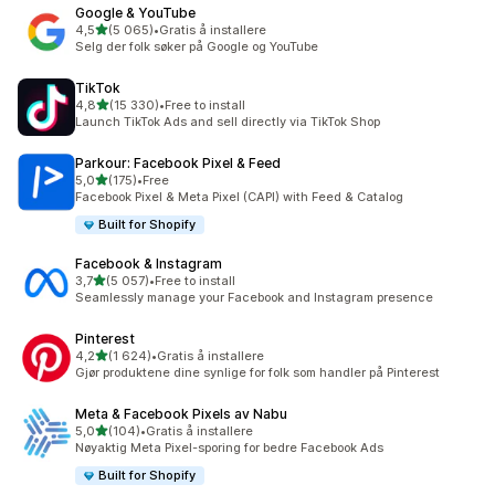
Google & YouTube
av 5 stjerner
4,5
(5 065)
•
Gratis å installere
Totalt 5065 omtaler
Selg der folk søker på Google og YouTube
TikTok
av 5 stjerner
4,8
(15 330)
•
Free to install
Totalt 15330 omtaler
Launch TikTok Ads and sell directly via TikTok Shop
Parkour: Facebook Pixel & Feed
av 5 stjerner
5,0
(175)
•
Free
Totalt 175 omtaler
Facebook Pixel & Meta Pixel (CAPI) with Feed & Catalog
Built for Shopify
Facebook & Instagram
av 5 stjerner
3,7
(5 057)
•
Free to install
Totalt 5057 omtaler
Seamlessly manage your Facebook and Instagram presence
Pinterest
av 5 stjerner
4,2
(1 624)
•
Gratis å installere
Totalt 1624 omtaler
Gjør produktene dine synlige for folk som handler på Pinterest
Meta & Facebook Pixels av Nabu
av 5 stjerner
5,0
(104)
•
Gratis å installere
Totalt 104 omtaler
Nøyaktig Meta Pixel-sporing for bedre Facebook Ads
Built for Shopify