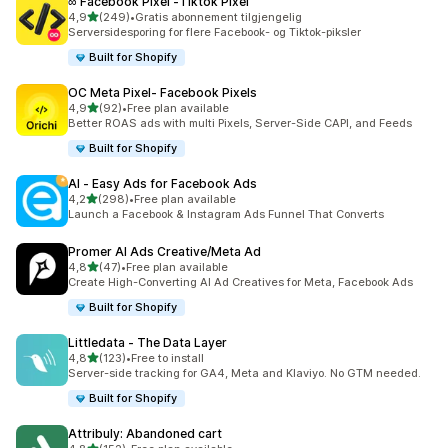
∞ Facebook Pixel ‑Tiktok Pixel
av 5 stjerner
4,9
(249)
•
Gratis abonnement tilgjengelig
Totalt 249 omtaler
Serversidesporing for flere Facebook- og Tiktok-piksler
Built for Shopify
OC Meta Pixel‑ Facebook Pixels
av 5 stjerner
4,9
(92)
•
Free plan available
Totalt 92 omtaler
Better ROAS ads with multi Pixels, Server-Side CAPI, and Feeds
Built for Shopify
AI ‑ Easy Ads for Facebook Ads
av 5 stjerner
4,2
(298)
•
Free plan available
Totalt 298 omtaler
Launch a Facebook & Instagram Ads Funnel That Converts
Promer AI Ads Creative/Meta Ad
av 5 stjerner
4,8
(47)
•
Free plan available
Totalt 47 omtaler
Create High-Converting AI Ad Creatives for Meta, Facebook Ads
Built for Shopify
Littledata ‑ The Data Layer
av 5 stjerner
4,8
(123)
•
Free to install
Totalt 123 omtaler
Server-side tracking for GA4, Meta and Klaviyo. No GTM needed.
Built for Shopify
Attribuly: Abandoned cart