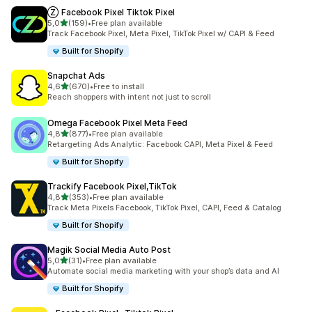
Ⓩ Facebook Pixel Tiktok Pixel
av 5 stjerner
5,0
(159)
•
Free plan available
Totalt 159 omtaler
Track Facebook Pixel, Meta Pixel, TikTok Pixel w/ CAPI & Feed
Built for Shopify
Snapchat Ads
av 5 stjerner
4,6
(670)
•
Free to install
Totalt 670 omtaler
Reach shoppers with intent not just to scroll
Omega Facebook Pixel Meta Feed
av 5 stjerner
4,8
(877)
•
Free plan available
Totalt 877 omtaler
Retargeting Ads Analytic: Facebook CAPI, Meta Pixel & Feed
Built for Shopify
Trackify Facebook Pixel,TikTok
av 5 stjerner
4,8
(353)
•
Free plan available
Totalt 353 omtaler
Track Meta Pixels Facebook, TikTok Pixel, CAPI, Feed & Catalog
Built for Shopify
Magik Social Media Auto Post
av 5 stjerner
5,0
(31)
•
Free plan available
Totalt 31 omtaler
Automate social media marketing with your shop’s data and AI
Built for Shopify