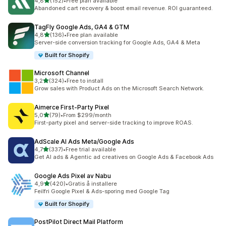
av 5 stjerner
4,8
(152)
•
Free plan available
Totalt 152 omtaler
Abandoned cart recovery & boost email revenue. ROI guaranteed.
TagFly Google Ads, GA4 & GTM
av 5 stjerner
4,8
(136)
•
Free plan available
Totalt 136 omtaler
Server-side conversion tracking for Google Ads, GA4 & Meta
Built for Shopify
Microsoft Channel
av 5 stjerner
3,2
(324)
•
Free to install
Totalt 324 omtaler
Grow sales with Product Ads on the Microsoft Search Network.
Aimerce First‑Party Pixel
av 5 stjerner
5,0
(79)
•
From $299/month
Totalt 79 omtaler
First-party pixel and server-side tracking to improve ROAS.
AdScale AI Ads Meta/Google Ads
av 5 stjerner
4,7
(337)
•
Free trial available
Totalt 337 omtaler
Get AI ads & Agentic ad creatives on Google Ads & Facebook Ads
Google Ads Pixel av Nabu
av 5 stjerner
4,9
(420)
•
Gratis å installere
Totalt 420 omtaler
Feilfri Google Pixel & Ads-sporing med Google Tag
Built for Shopify
PostPilot Direct Mail Platform