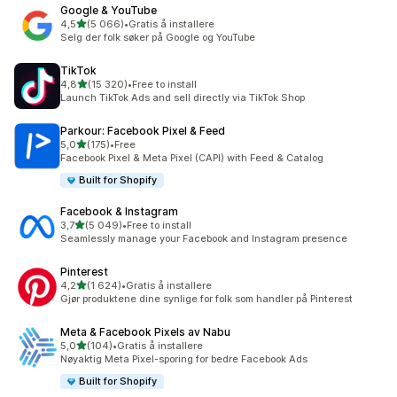
Google & YouTube
av 5 stjerner
4,5
(5 066)
•
Gratis å installere
Totalt 5066 omtaler
Selg der folk søker på Google og YouTube
TikTok
av 5 stjerner
4,8
(15 320)
•
Free to install
Totalt 15320 omtaler
Launch TikTok Ads and sell directly via TikTok Shop
Parkour: Facebook Pixel & Feed
av 5 stjerner
5,0
(175)
•
Free
Totalt 175 omtaler
Facebook Pixel & Meta Pixel (CAPI) with Feed & Catalog
Built for Shopify
Facebook & Instagram
av 5 stjerner
3,7
(5 049)
•
Free to install
Totalt 5049 omtaler
Seamlessly manage your Facebook and Instagram presence
Pinterest
av 5 stjerner
4,2
(1 624)
•
Gratis å installere
Totalt 1624 omtaler
Gjør produktene dine synlige for folk som handler på Pinterest
Meta & Facebook Pixels av Nabu
av 5 stjerner
5,0
(104)
•
Gratis å installere
Totalt 104 omtaler
Nøyaktig Meta Pixel-sporing for bedre Facebook Ads
Built for Shopify