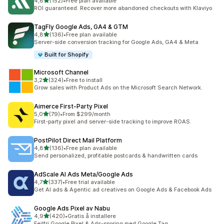
av 5 stjerner
4,8
(152)
•
Free plan available
Totalt 152 omtaler
ROI guaranteed. Recover more abandoned checkouts with Klaviyo
TagFly Google Ads, GA4 & GTM
av 5 stjerner
4,8
(136)
•
Free plan available
Totalt 136 omtaler
Server-side conversion tracking for Google Ads, GA4 & Meta
Built for Shopify
Microsoft Channel
av 5 stjerner
3,2
(324)
•
Free to install
Totalt 324 omtaler
Grow sales with Product Ads on the Microsoft Search Network.
Aimerce First‑Party Pixel
av 5 stjerner
5,0
(79)
•
From $299/month
Totalt 79 omtaler
First-party pixel and server-side tracking to improve ROAS.
PostPilot Direct Mail Platform
av 5 stjerner
4,8
(136)
•
Free plan available
Totalt 136 omtaler
Send personalized, profitable postcards & handwritten cards
AdScale AI Ads Meta/Google Ads
av 5 stjerner
4,7
(337)
•
Free trial available
Totalt 337 omtaler
Get AI ads & Agentic ad creatives on Google Ads & Facebook Ads
Google Ads Pixel av Nabu
av 5 stjerner
4,9
(420)
•
Gratis å installere
Totalt 420 omtaler
Feilfri Google Pixel & Ads-sporing med Google Tag