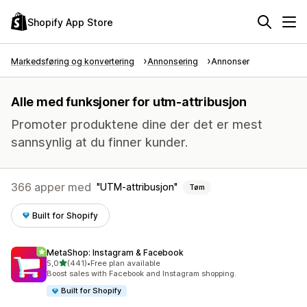
Shopify App Store
Markedsføring og konvertering
Annonsering
Annonser
Alle med funksjoner for utm-attribusjon
Promoter produktene dine der det er mest
sannsynlig at du finner kunder.
366 apper med
UTM-attribusjon
Tøm
Built for Shopify
MetaShop: Instagram & Facebook
av 5 stjerner
5,0
(441)
•
Free plan available
Totalt 441 omtaler
Boost sales with Facebook and Instagram shopping.
Built for Shopify