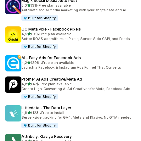
Magik Social Media Auto Post
av 5 stjerner
5,0
(31)
•
Free plan available
Totalt 31 omtaler
Automate social media marketing with your shop’s data and AI
Built for Shopify
OC Meta Pixel‑ Facebook Pixels
av 5 stjerner
4,9
(91)
•
Free plan available
Totalt 91 omtaler
Better ROAS ads with multi Pixels, Server-Side CAPI, and Feeds
Built for Shopify
AI ‑ Easy Ads for Facebook Ads
av 5 stjerner
4,2
(298)
•
Free plan available
Totalt 298 omtaler
Launch a Facebook & Instagram Ads Funnel That Converts
Promer AI Ads Creative/Meta Ad
av 5 stjerner
4,8
(47)
•
Free plan available
Totalt 47 omtaler
Create High-Converting AI Ad Creatives for Meta, Facebook Ads
Built for Shopify
Littledata ‑ The Data Layer
av 5 stjerner
4,8
(123)
•
Free to install
Totalt 123 omtaler
Server-side tracking for GA4, Meta and Klaviyo. No GTM needed.
Built for Shopify
Attribuly: Klaviyo Recovery