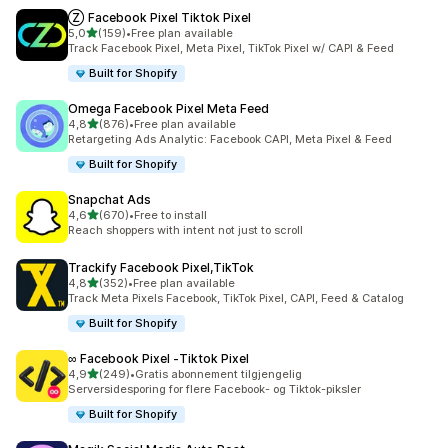
Ⓩ Facebook Pixel Tiktok Pixel
av 5 stjerner
5,0
(159)
•
Free plan available
Totalt 159 omtaler
Track Facebook Pixel, Meta Pixel, TikTok Pixel w/ CAPI & Feed
Built for Shopify
Omega Facebook Pixel Meta Feed
av 5 stjerner
4,8
(876)
•
Free plan available
Totalt 876 omtaler
Retargeting Ads Analytic: Facebook CAPI, Meta Pixel & Feed
Built for Shopify
Snapchat Ads
av 5 stjerner
4,6
(670)
•
Free to install
Totalt 670 omtaler
Reach shoppers with intent not just to scroll
Trackify Facebook Pixel,TikTok
av 5 stjerner
4,8
(352)
•
Free plan available
Totalt 352 omtaler
Track Meta Pixels Facebook, TikTok Pixel, CAPI, Feed & Catalog
Built for Shopify
∞ Facebook Pixel ‑Tiktok Pixel
av 5 stjerner
4,9
(249)
•
Gratis abonnement tilgjengelig
Totalt 249 omtaler
Serversidesporing for flere Facebook- og Tiktok-piksler
Built for Shopify