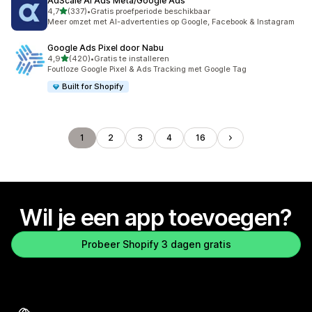
AdScale AI Ads Meta/Google Ads
van 5 sterren
4,7
(337)
•
Gratis proefperiode beschikbaar
337 recensies in totaal
Meer omzet met AI-advertenties op Google, Facebook & Instagram
Google Ads Pixel door Nabu
van 5 sterren
4,9
(420)
•
Gratis te installeren
420 recensies in totaal
Foutloze Google Pixel & Ads Tracking met Google Tag
Built for Shopify
1
2
3
4
16
Wil je een app toevoegen?
Probeer Shopify 3 dagen gratis