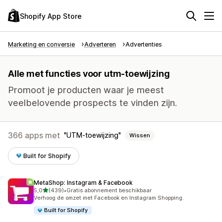
Shopify App Store
Marketing en conversie
Adverteren
Advertenties
Alle met functies voor utm-toewijzing
Promoot je producten waar je meest
veelbelovende prospects te vinden zijn.
366 apps met
UTM-toewijzing
Wissen
Built for Shopify
MetaShop: Instagram & Facebook
van 5 sterren
5,0
(439)
•
Gratis abonnement beschikbaar
439 recensies in totaal
Verhoog de omzet met Facebook en Instagram Shopping.
Built for Shopify