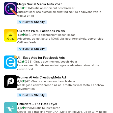
Magik Social Media Auto Post
van 5 sterren
5,0
(31)
•
Gratis abonnement beschikbaar
31 recensies in totaal
Automatiseer socialemediamarketing met de gegevens van je
winkel en AI
Built for Shopify
OC Meta Pixel‑ Facebook Pixels
van 5 sterren
4,9
(91)
•
Gratis abonnement beschikbaar
91 recensies in totaal
Advertenties met betere ROAS via meerdere pixels, server-side
CAPI en feeds
Built for Shopify
AI ‑ Easy Ads for Facebook Ads
van 5 sterren
4,2
(298)
•
Gratis abonnement beschikbaar
298 recensies in totaal
Lanceer een Facebook- en Instagram-advertentiefunnel die
converteert
Promer AI Ads Creative/Meta Ad
van 5 sterren
4,8
(47)
•
Gratis abonnement beschikbaar
47 recensies in totaal
Maak goed converterende AI-ad-creatives voor Meta, Facebook-
advertenties
Built for Shopify
Littledata ‑ The Data Layer
van 5 sterren
4,8
(123)
•
Gratis te installeren
123 recensies in totaal
Server-side tracking voor GA4, Meta en Klaviyo. Geen GTM nodig.