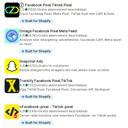
Ⓩ Facebook Pixel Tiktok Pixel
van 5 sterren
5,0
(159)
•
Gratis abonnement beschikbaar
159 recensies in totaal
Track Facebook Pixel, Meta Pixel, TikTok Pixel met CAPI & feed
Built for Shopify
Omega Facebook Pixel Meta Feed
van 5 sterren
4,8
(876)
•
Gratis abonnement beschikbaar
876 recensies in totaal
Analyse voor retargeting-advertenties: Facebook CAPI, Meta-pixel
en feed
Built for Shopify
Snapchat Ads
van 5 sterren
4,6
(670)
•
Gratis te installeren
670 recensies in totaal
Bereik doelgerichte shoppers die niet alleen maar scrollen
Trackify Facebook Pixel,TikTok
van 5 sterren
4,8
(352)
•
Gratis abonnement beschikbaar
352 recensies in totaal
Volg TikTok Pixel, Facebook Pixel, Conversion API, Multipixel
Built for Shopify
∞Facebook‑pixel ‑ Tiktok‑pixel
van 5 sterren
4,9
(249)
•
Gratis abonnement beschikbaar
249 recensies in totaal
Server-side tracking voor meerdere Facebook- en Tiktok-pixels
Built for Shopify