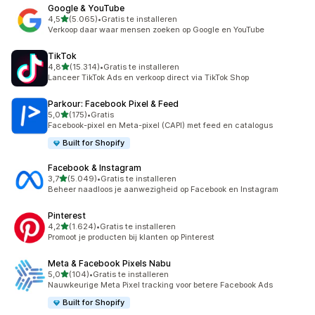
Google & YouTube
van 5 sterren
4,5
(5.065)
•
Gratis te installeren
5065 recensies in totaal
Verkoop daar waar mensen zoeken op Google en YouTube
TikTok
van 5 sterren
4,8
(15.314)
•
Gratis te installeren
15314 recensies in totaal
Lanceer TikTok Ads en verkoop direct via TikTok Shop
Parkour: Facebook Pixel & Feed
van 5 sterren
5,0
(175)
•
Gratis
175 recensies in totaal
Facebook-pixel en Meta-pixel (CAPI) met feed en catalogus
Built for Shopify
Facebook & Instagram
van 5 sterren
3,7
(5.049)
•
Gratis te installeren
5049 recensies in totaal
Beheer naadloos je aanwezigheid op Facebook en Instagram
Pinterest
van 5 sterren
4,2
(1.624)
•
Gratis te installeren
1624 recensies in totaal
Promoot je producten bij klanten op Pinterest
Meta & Facebook Pixels Nabu
van 5 sterren
5,0
(104)
•
Gratis te installeren
104 recensies in totaal
Nauwkeurige Meta Pixel tracking voor betere Facebook Ads
Built for Shopify