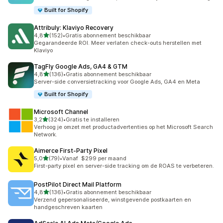
Built for Shopify
Attribuly: Klaviyo Recovery
van 5 sterren
4,8
(152)
•
Gratis abonnement beschikbaar
152 recensies in totaal
Gegarandeerde ROI. Meer verlaten check-outs herstellen met
Klaviyo
TagFly Google Ads, GA4 & GTM
van 5 sterren
4,8
(136)
•
Gratis abonnement beschikbaar
136 recensies in totaal
Server-side conversietracking voor Google Ads, GA4 en Meta
Built for Shopify
Microsoft Channel
van 5 sterren
3,2
(324)
•
Gratis te installeren
324 recensies in totaal
Verhoog je omzet met productadvertenties op het Microsoft Search
Network.
Aimerce First‑Party Pixel
van 5 sterren
5,0
(79)
•
Vanaf $299 per maand
79 recensies in totaal
First-party pixel en server-side tracking om de ROAS te verbeteren.
PostPilot Direct Mail Platform
van 5 sterren
4,8
(136)
•
Gratis abonnement beschikbaar
136 recensies in totaal
Verzend gepersonaliseerde, winstgevende postkaarten en
handgeschreven kaarten