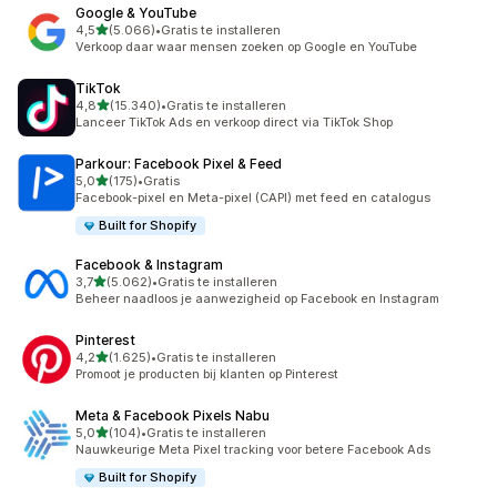
Google & YouTube
van 5 sterren
4,5
(5.066)
•
Gratis te installeren
5066 recensies in totaal
Verkoop daar waar mensen zoeken op Google en YouTube
TikTok
van 5 sterren
4,8
(15.340)
•
Gratis te installeren
15340 recensies in totaal
Lanceer TikTok Ads en verkoop direct via TikTok Shop
Parkour: Facebook Pixel & Feed
van 5 sterren
5,0
(175)
•
Gratis
175 recensies in totaal
Facebook-pixel en Meta-pixel (CAPI) met feed en catalogus
Built for Shopify
Facebook & Instagram
van 5 sterren
3,7
(5.062)
•
Gratis te installeren
5062 recensies in totaal
Beheer naadloos je aanwezigheid op Facebook en Instagram
Pinterest
van 5 sterren
4,2
(1.625)
•
Gratis te installeren
1625 recensies in totaal
Promoot je producten bij klanten op Pinterest
Meta & Facebook Pixels Nabu
van 5 sterren
5,0
(104)
•
Gratis te installeren
104 recensies in totaal
Nauwkeurige Meta Pixel tracking voor betere Facebook Ads
Built for Shopify