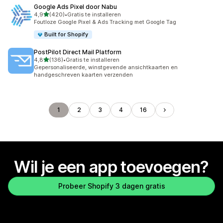
Google Ads Pixel door Nabu
van 5 sterren
4,9
(420)
•
Gratis te installeren
420 recensies in totaal
Foutloze Google Pixel & Ads Tracking met Google Tag
Built for Shopify
PostPilot Direct Mail Platform
van 5 sterren
4,8
(136)
•
Gratis te installeren
136 recensies in totaal
Gepersonaliseerde, winstgevende ansichtkaarten en
handgeschreven kaarten verzenden
1
2
3
4
16
Wil je een app toevoegen?
Probeer Shopify 3 dagen gratis