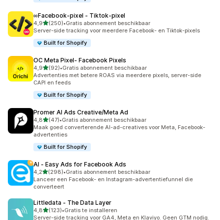
∞Facebook‑pixel ‑ Tiktok‑pixel
van 5 sterren
4,9
(250)
•
Gratis abonnement beschikbaar
250 recensies in totaal
Server-side tracking voor meerdere Facebook- en Tiktok-pixels
Built for Shopify
OC Meta Pixel‑ Facebook Pixels
van 5 sterren
4,9
(92)
•
Gratis abonnement beschikbaar
92 recensies in totaal
Advertenties met betere ROAS via meerdere pixels, server-side
CAPI en feeds
Built for Shopify
Promer AI Ads Creative/Meta Ad
van 5 sterren
4,8
(47)
•
Gratis abonnement beschikbaar
47 recensies in totaal
Maak goed converterende AI-ad-creatives voor Meta, Facebook-
advertenties
Built for Shopify
AI ‑ Easy Ads for Facebook Ads
van 5 sterren
4,2
(298)
•
Gratis abonnement beschikbaar
298 recensies in totaal
Lanceer een Facebook- en Instagram-advertentiefunnel die
converteert
Littledata ‑ The Data Layer
van 5 sterren
4,8
(123)
•
Gratis te installeren
123 recensies in totaal
Server-side tracking voor GA4, Meta en Klaviyo. Geen GTM nodig.