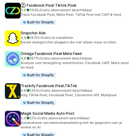
Ⓩ Facebook Pixel Tiktok Pixel
van 5 sterren
5,0
(159)
•
Gratis abonnement beschikbaar
159 recensies in totaal
Track Facebook Pixel, Meta Pixel, TikTok Pixel met CAPI & feed
Built for Shopify
Snapchat Ads
van 5 sterren
4,6
(670)
•
Gratis te installeren
670 recensies in totaal
Bereik doelgerichte shoppers die niet alleen maar scrollen
Omega Facebook Pixel Meta Feed
van 5 sterren
4,8
(877)
•
Gratis abonnement beschikbaar
877 recensies in totaal
Analyse voor retargeting-advertenties: Facebook CAPI, Meta-pixel
en feed
Built for Shopify
Trackify Facebook Pixel,TikTok
van 5 sterren
4,8
(353)
•
Gratis abonnement beschikbaar
353 recensies in totaal
Volg TikTok Pixel, Facebook Pixel, Conversion API, Multipixel
Built for Shopify
Magik Social Media Auto Post
van 5 sterren
5,0
(31)
•
Gratis abonnement beschikbaar
31 recensies in totaal
Automatiseer socialemediamarketing met de gegevens van je
winkel en AI
Built for Shopify