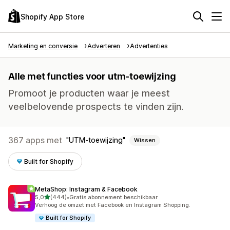
Shopify App Store
Marketing en conversie
Adverteren
Advertenties
Alle met functies voor utm-toewijzing
Promoot je producten waar je meest
veelbelovende prospects te vinden zijn.
367 apps met
UTM-toewijzing
Wissen
Built for Shopify
MetaShop: Instagram & Facebook
van 5 sterren
5,0
(444)
•
Gratis abonnement beschikbaar
444 recensies in totaal
Verhoog de omzet met Facebook en Instagram Shopping.
Built for Shopify