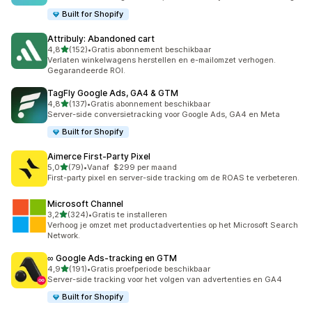
Built for Shopify
Attribuly: Abandoned cart
van 5 sterren
4,8
(152)
•
Gratis abonnement beschikbaar
152 recensies in totaal
Verlaten winkelwagens herstellen en e-mailomzet verhogen.
Gegarandeerde ROI.
TagFly Google Ads, GA4 & GTM
van 5 sterren
4,8
(137)
•
Gratis abonnement beschikbaar
137 recensies in totaal
Server-side conversietracking voor Google Ads, GA4 en Meta
Built for Shopify
Aimerce First‑Party Pixel
van 5 sterren
5,0
(79)
•
Vanaf $299 per maand
79 recensies in totaal
First-party pixel en server-side tracking om de ROAS te verbeteren.
Microsoft Channel
van 5 sterren
3,2
(324)
•
Gratis te installeren
324 recensies in totaal
Verhoog je omzet met productadvertenties op het Microsoft Search
Network.
∞ Google Ads‑tracking en GTM
van 5 sterren
4,9
(191)
•
Gratis proefperiode beschikbaar
191 recensies in totaal
Server-side tracking voor het volgen van advertenties en GA4
Built for Shopify