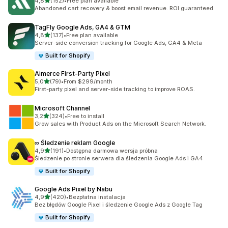
na 5 gwiazdek
4,8
(152)
•
Free plan available
Łączna liczba recenzji: 152
Abandoned cart recovery & boost email revenue. ROI guaranteed.
TagFly Google Ads, GA4 & GTM
na 5 gwiazdek
4,8
(137)
•
Free plan available
Łączna liczba recenzji: 137
Server-side conversion tracking for Google Ads, GA4 & Meta
Built for Shopify
Aimerce First‑Party Pixel
na 5 gwiazdek
5,0
(79)
•
From $299/month
Łączna liczba recenzji: 79
First-party pixel and server-side tracking to improve ROAS.
Microsoft Channel
na 5 gwiazdek
3,2
(324)
•
Free to install
Łączna liczba recenzji: 324
Grow sales with Product Ads on the Microsoft Search Network.
∞ Śledzenie reklam Google
na 5 gwiazdek
4,9
(191)
•
Dostępna darmowa wersja próbna
Łączna liczba recenzji: 191
Śledzenie po stronie serwera dla śledzenia Google Ads i GA4
Built for Shopify
Google Ads Pixel by Nabu
na 5 gwiazdek
4,9
(420)
•
Bezpłatna instalacja
Łączna liczba recenzji: 420
Bez błędów Google Pixel i śledzenie Google Ads z Google Tag
Built for Shopify