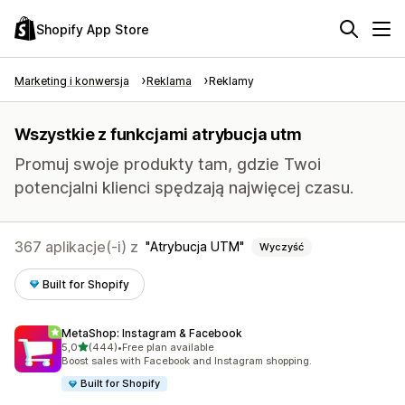
Shopify App Store
Marketing i konwersja
Reklama
Reklamy
Wszystkie z funkcjami atrybucja utm
Promuj swoje produkty tam, gdzie Twoi
potencjalni klienci spędzają najwięcej czasu.
367 aplikacje(-i) z
Atrybucja UTM
Wyczyść
Built for Shopify
MetaShop: Instagram & Facebook
na 5 gwiazdek
5,0
(444)
•
Free plan available
Łączna liczba recenzji: 444
Boost sales with Facebook and Instagram shopping.
Built for Shopify