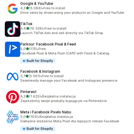
Google & YouTube
na 5 gwiazdek
4,5
(5 066)
•
Free to install
Łączna liczba recenzji: 5066
Drive sales by showcasing your products on Google and YouTube
TikTok
na 5 gwiazdek
4,8
(15 338)
•
Free to install
Łączna liczba recenzji: 15338
Launch TikTok Ads and sell directly via TikTok Shop
Parkour: Facebook Pixel & Feed
na 5 gwiazdek
5,0
(175)
•
Free
Łączna liczba recenzji: 175
Facebook Pixel & Meta Pixel (CAPI) with Feed & Catalog
Built for Shopify
Facebook & Instagram
na 5 gwiazdek
3,7
(5 061)
•
Free to install
Łączna liczba recenzji: 5061
Seamlessly manage your Facebook and Instagram presence
Pinterest
na 5 gwiazdek
4,2
(1 625)
•
Bezpłatna instalacja
Łączna liczba recenzji: 1625
Zaprezentuj swoje produkty kupującym na Pintereście
Meta i Facebook Pixels Nabu
na 5 gwiazdek
5,0
(104)
•
Bezpłatna instalacja
Łączna liczba recenzji: 104
Dokładne śledzenie Meta Pixel dla lepszych reklam Facebook
Built for Shopify