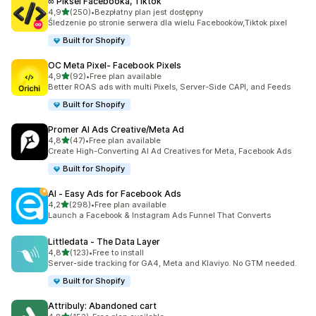
∞ Piksel Facebooka, Tiktok
na 5 gwiazdek
4,9
(250)
•
Bezpłatny plan jest dostępny
Łączna liczba recenzji: 250
Śledzenie po stronie serwera dla wielu Facebooków,Tiktok pixel
Built for Shopify
OC Meta Pixel‑ Facebook Pixels
na 5 gwiazdek
4,9
(92)
•
Free plan available
Łączna liczba recenzji: 92
Better ROAS ads with multi Pixels, Server-Side CAPI, and Feeds
Built for Shopify
Promer AI Ads Creative/Meta Ad
na 5 gwiazdek
4,8
(47)
•
Free plan available
Łączna liczba recenzji: 47
Create High-Converting AI Ad Creatives for Meta, Facebook Ads
Built for Shopify
AI ‑ Easy Ads for Facebook Ads
na 5 gwiazdek
4,2
(298)
•
Free plan available
Łączna liczba recenzji: 298
Launch a Facebook & Instagram Ads Funnel That Converts
Littledata ‑ The Data Layer
na 5 gwiazdek
4,8
(123)
•
Free to install
Łączna liczba recenzji: 123
Server-side tracking for GA4, Meta and Klaviyo. No GTM needed.
Built for Shopify
Attribuly: Abandoned cart