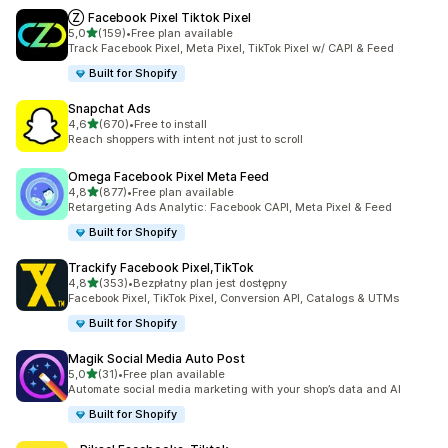
Ⓩ Facebook Pixel Tiktok Pixel
na 5 gwiazdek
5,0
(159)
•
Free plan available
Łączna liczba recenzji: 159
Track Facebook Pixel, Meta Pixel, TikTok Pixel w/ CAPI & Feed
Built for Shopify
Snapchat Ads
na 5 gwiazdek
4,6
(670)
•
Free to install
Łączna liczba recenzji: 670
Reach shoppers with intent not just to scroll
Omega Facebook Pixel Meta Feed
na 5 gwiazdek
4,8
(877)
•
Free plan available
Łączna liczba recenzji: 877
Retargeting Ads Analytic: Facebook CAPI, Meta Pixel & Feed
Built for Shopify
Trackify Facebook Pixel,TikTok
na 5 gwiazdek
4,8
(353)
•
Bezpłatny plan jest dostępny
Łączna liczba recenzji: 353
Facebook Pixel, TikTok Pixel, Conversion API, Catalogs & UTMs
Built for Shopify
Magik Social Media Auto Post
na 5 gwiazdek
5,0
(31)
•
Free plan available
Łączna liczba recenzji: 31
Automate social media marketing with your shop’s data and AI
Built for Shopify