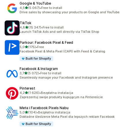
Google & YouTube
na 5 gwiazdek
4,5
(5 067)
•
Free to install
Łączna liczba recenzji: 5067
Drive sales by showcasing your products on Google and YouTube
TikTok
na 5 gwiazdek
4,8
(15 347)
•
Free to install
Łączna liczba recenzji: 15347
Launch TikTok Ads and sell directly via TikTok Shop
Parkour: Facebook Pixel & Feed
na 5 gwiazdek
5,0
(175)
•
Free
Łączna liczba recenzji: 175
Facebook Pixel & Meta Pixel (CAPI) with Feed & Catalog
Built for Shopify
Facebook & Instagram
na 5 gwiazdek
3,7
(5 072)
•
Free to install
Łączna liczba recenzji: 5072
Seamlessly manage your Facebook and Instagram presence
Pinterest
na 5 gwiazdek
4,2
(1 626)
•
Bezpłatna instalacja
Łączna liczba recenzji: 1626
Zaprezentuj swoje produkty kupującym na Pintereście
Meta i Facebook Pixels Nabu
na 5 gwiazdek
5,0
(104)
•
Bezpłatna instalacja
Łączna liczba recenzji: 104
Dokładne śledzenie Meta Pixel dla lepszych reklam Facebook
Built for Shopify