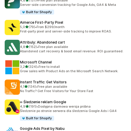
na 5 gwiazdek
4,8
(137)
•
Free plan available
Łączna liczba recenzji: 137
Server-side conversion tracking for Google Ads, GA4 & Meta
Built for Shopify
Aimerce First‑Party Pixel
na 5 gwiazdek
5,0
(79)
•
From $299/month
Łączna liczba recenzji: 79
First-party pixel and server-side tracking to improve ROAS.
Attribuly: Abandoned cart
na 5 gwiazdek
4,8
(152)
•
Free plan available
Łączna liczba recenzji: 152
Abandoned cart recovery & boost email revenue. ROI guaranteed.
Microsoft Channel
na 5 gwiazdek
3,2
(324)
•
Free to install
Łączna liczba recenzji: 324
Grow sales with Product Ads on the Microsoft Search Network.
Instant Traffic: Get Visitors
na 5 gwiazdek
4,1
(134)
•
Free plan available
Łączna liczba recenzji: 134
No Traffic? Get Free Visitors for Your Store Fast
∞ Śledzenie reklam Google
na 5 gwiazdek
4,9
(191)
•
Dostępna darmowa wersja próbna
Łączna liczba recenzji: 191
Śledzenie po stronie serwera dla śledzenia Google Ads i GA4
Built for Shopify
Google Ads Pixel by Nabu