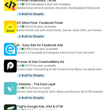
∞ Piksel Facebooka, Tiktok
na 5 gwiazdek
4,9
(250)
•
Bezpłatny plan jest dostępny
Łączna liczba recenzji: 250
Śledzenie po stronie serwera dla wielu Facebooków,Tiktok pixel
Built for Shopify
OC Meta Pixel‑ Facebook Pixels
na 5 gwiazdek
4,9
(92)
•
Free plan available
Łączna liczba recenzji: 92
Better ROAS ads with multi Pixels, Server-Side CAPI, and Feeds
Built for Shopify
AI ‑ Easy Ads for Facebook Ads
na 5 gwiazdek
4,2
(298)
•
Free plan available
Łączna liczba recenzji: 298
Launch a Facebook & Instagram Ads Funnel That Converts
Promer AI Ads Creative/Meta Ad
na 5 gwiazdek
4,8
(47)
•
Free plan available
Łączna liczba recenzji: 47
Create High-Converting AI Ad Creatives for Meta, Facebook Ads
Built for Shopify
Littledata ‑ The Data Layer
na 5 gwiazdek
4,8
(123)
•
Free to install
Łączna liczba recenzji: 123
Server-side tracking for GA4, Meta and Klaviyo. No GTM needed.
Built for Shopify
TagFly Google Ads, GA4 & GTM