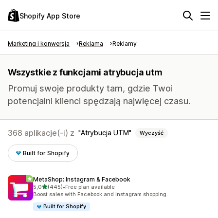
Shopify App Store
Marketing i konwersja
Reklama
Reklamy
Wszystkie z funkcjami atrybucja utm
Promuj swoje produkty tam, gdzie Twoi
potencjalni klienci spędzają najwięcej czasu.
368 aplikacje(-i) z
Atrybucja UTM
Wyczyść
Built for Shopify
MetaShop: Instagram & Facebook
na 5 gwiazdek
5,0
(445)
•
Free plan available
Łączna liczba recenzji: 445
Boost sales with Facebook and Instagram shopping.
Built for Shopify