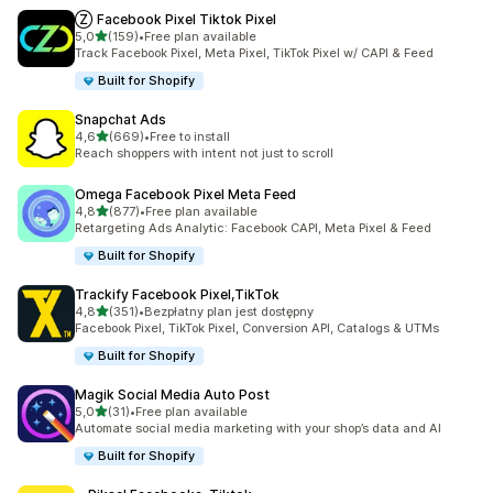
Ⓩ Facebook Pixel Tiktok Pixel
na 5 gwiazdek
5,0
(159)
•
Free plan available
Łączna liczba recenzji: 159
Track Facebook Pixel, Meta Pixel, TikTok Pixel w/ CAPI & Feed
Built for Shopify
Snapchat Ads
na 5 gwiazdek
4,6
(669)
•
Free to install
Łączna liczba recenzji: 669
Reach shoppers with intent not just to scroll
Omega Facebook Pixel Meta Feed
na 5 gwiazdek
4,8
(877)
•
Free plan available
Łączna liczba recenzji: 877
Retargeting Ads Analytic: Facebook CAPI, Meta Pixel & Feed
Built for Shopify
Trackify Facebook Pixel,TikTok
na 5 gwiazdek
4,8
(351)
•
Bezpłatny plan jest dostępny
Łączna liczba recenzji: 351
Facebook Pixel, TikTok Pixel, Conversion API, Catalogs & UTMs
Built for Shopify
Magik Social Media Auto Post
na 5 gwiazdek
5,0
(31)
•
Free plan available
Łączna liczba recenzji: 31
Automate social media marketing with your shop’s data and AI
Built for Shopify