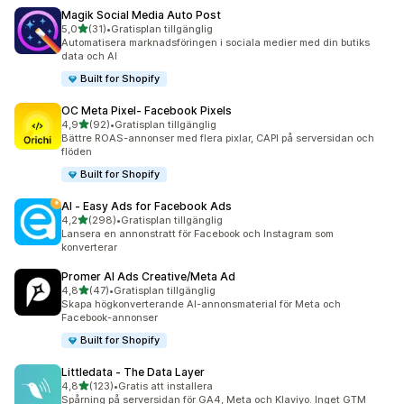
Magik Social Media Auto Post
av 5 stjärnor
5,0
(31)
•
Gratisplan tillgänglig
31 recensioner totalt
Automatisera marknadsföringen i sociala medier med din butiks
data och AI
Built for Shopify
OC Meta Pixel‑ Facebook Pixels
av 5 stjärnor
4,9
(92)
•
Gratisplan tillgänglig
92 recensioner totalt
Bättre ROAS-annonser med flera pixlar, CAPI på serversidan och
flöden
Built for Shopify
AI ‑ Easy Ads for Facebook Ads
av 5 stjärnor
4,2
(298)
•
Gratisplan tillgänglig
298 recensioner totalt
Lansera en annonstratt för Facebook och Instagram som
konverterar
Promer AI Ads Creative/Meta Ad
av 5 stjärnor
4,8
(47)
•
Gratisplan tillgänglig
47 recensioner totalt
Skapa högkonverterande AI-annonsmaterial för Meta och
Facebook-annonser
Built for Shopify
Littledata ‑ The Data Layer
av 5 stjärnor
4,8
(123)
•
Gratis att installera
123 recensioner totalt
Spårning på serversidan för GA4, Meta och Klaviyo. Inget GTM