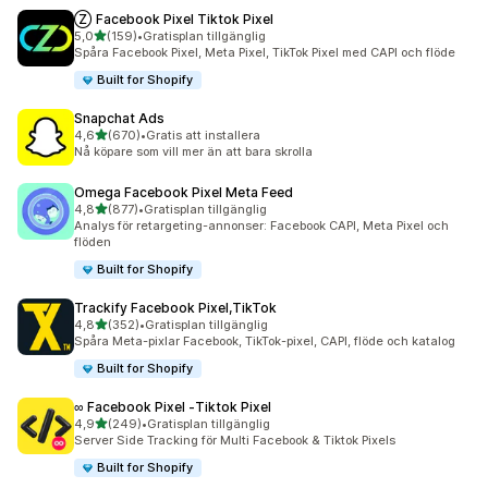
Ⓩ Facebook Pixel Tiktok Pixel
av 5 stjärnor
5,0
(159)
•
Gratisplan tillgänglig
159 recensioner totalt
Spåra Facebook Pixel, Meta Pixel, TikTok Pixel med CAPI och flöde
Built for Shopify
Snapchat Ads
av 5 stjärnor
4,6
(670)
•
Gratis att installera
670 recensioner totalt
Nå köpare som vill mer än att bara skrolla
Omega Facebook Pixel Meta Feed
av 5 stjärnor
4,8
(877)
•
Gratisplan tillgänglig
877 recensioner totalt
Analys för retargeting-annonser: Facebook CAPI, Meta Pixel och
flöden
Built for Shopify
Trackify Facebook Pixel,TikTok
av 5 stjärnor
4,8
(352)
•
Gratisplan tillgänglig
352 recensioner totalt
Spåra Meta-pixlar Facebook, TikTok-pixel, CAPI, flöde och katalog
Built for Shopify
∞ Facebook Pixel ‑Tiktok Pixel
av 5 stjärnor
4,9
(249)
•
Gratisplan tillgänglig
249 recensioner totalt
Server Side Tracking för Multi Facebook & Tiktok Pixels
Built for Shopify