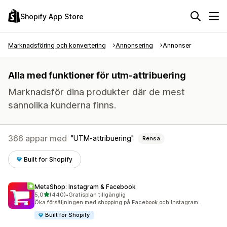
Shopify App Store
Marknadsföring och konvertering
Annonsering
Annonser
Alla med funktioner för utm-attribuering
Marknadsför dina produkter där de mest
sannolika kunderna finns.
366 appar med
UTM-attribuering
Rensa
Built for Shopify
MetaShop: Instagram & Facebook
av 5 stjärnor
5,0
(440)
•
Gratisplan tillgänglig
440 recensioner totalt
Öka försäljningen med shopping på Facebook och Instagram.
Built for Shopify