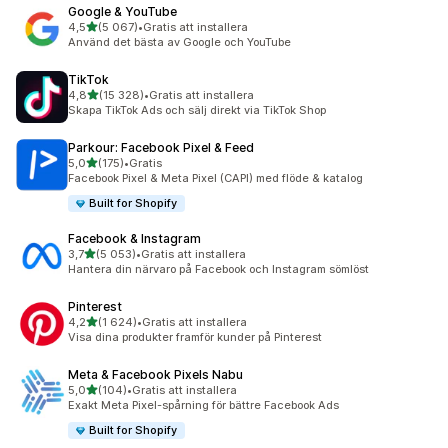
Google & YouTube
av 5 stjärnor
4,5
(5 067)
•
Gratis att installera
5067 recensioner totalt
Använd det bästa av Google och YouTube
TikTok
av 5 stjärnor
4,8
(15 328)
•
Gratis att installera
15328 recensioner totalt
Skapa TikTok Ads och sälj direkt via TikTok Shop
Parkour: Facebook Pixel & Feed
av 5 stjärnor
5,0
(175)
•
Gratis
175 recensioner totalt
Facebook Pixel & Meta Pixel (CAPI) med flöde & katalog
Built for Shopify
Facebook & Instagram
av 5 stjärnor
3,7
(5 053)
•
Gratis att installera
5053 recensioner totalt
Hantera din närvaro på Facebook och Instagram sömlöst
Pinterest
av 5 stjärnor
4,2
(1 624)
•
Gratis att installera
1624 recensioner totalt
Visa dina produkter framför kunder på Pinterest
Meta & Facebook Pixels Nabu
av 5 stjärnor
5,0
(104)
•
Gratis att installera
104 recensioner totalt
Exakt Meta Pixel-spårning för bättre Facebook Ads
Built for Shopify