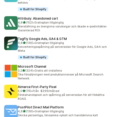
behövs.
Built for Shopify
Attribuly: Abandoned cart
av 5 stjärnor
4,8
(152)
•
Gratisplan tillgänglig
152 recensioner totalt
Återställning av övergivna varukorgar och ökade e-postintäkter.
Garanterad ROI.
TagFly Google Ads, GA4 & GTM
av 5 stjärnor
4,8
(136)
•
Gratisplan tillgänglig
136 recensioner totalt
Konverteringsspårning på serversidan för Google Ads, GA4 och
Meta
Built for Shopify
Microsoft Channel
av 5 stjärnor
3,2
(324)
•
Gratis att installera
324 recensioner totalt
Öka försäljningen med produktannonser på Microsoft Search
Network.
Aimerce First‑Party Pixel
av 5 stjärnor
5,0
(79)
•
Från $299/månad
79 recensioner totalt
Förstahandspixel och spårning på serversidan för att förbättra
ROAS.
PostPilot Direct Mail Platform
av 5 stjärnor
4,8
(136)
•
Gratisplan tillgänglig
136 recensioner totalt
Skicka personliga, lönsamma vykort och handskrivna kort