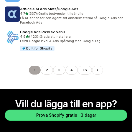
AdScale AI Ads Meta/Google Ads
av 5 stjärnor
4,7
(337)
•
Gratis testversion tillgänglig
337 recensioner totalt
Få AI-annonser och agentiskt annonsmaterial på Google Ads och
Facebook Ads
Google Ads Pixel av Nabu
av 5 stjärnor
4,9
(420)
•
Gratis att installera
420 recensioner totalt
Felfri Google Pixel & Ads-spårning med Google Tag
Built for Shopify
1
2
3
4
16
Vill du lägga till en app?
Prova Shopify gratis i 3 dagar