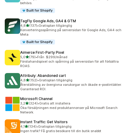
behövs.
Built for Shopify
TagFly Google Ads, GA4 & GTM
av 5 stjärnor
4,8
(137)
•
Gratisplan tillgänglig
137 recensioner totalt
Konverteringsspårning på serversidan för Google Ads, GA4 och
Meta
Built for Shopify
Aimerce First‑Party Pixel
av 5 stjärnor
5,0
(79)
•
Från $299/månad
79 recensioner totalt
Förstahandspixel och spårning på serversidan för att förbättra
ROAS.
Attribuly: Abandoned cart
av 5 stjärnor
4,8
(152)
•
Gratisplan tillgänglig
152 recensioner totalt
Återställning av övergivna varukorgar och ökade e-postintäkter.
Garanterad ROI.
Microsoft Channel
av 5 stjärnor
3,2
(324)
•
Gratis att installera
324 recensioner totalt
Öka försäljningen med produktannonser på Microsoft Search
Network.
Instant Traffic: Get Visitors
av 5 stjärnor
4,1
(134)
•
Gratisplan tillgänglig
134 recensioner totalt
Ingen trafik? Få gratis besökare till din butik snabbt