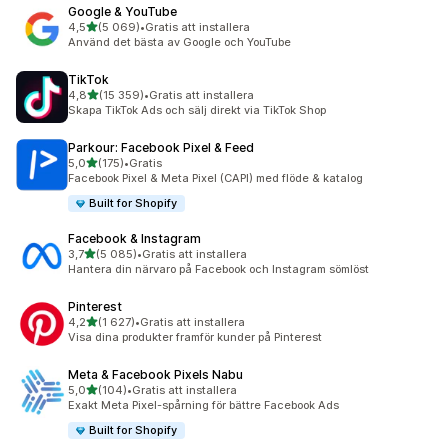
Google & YouTube
av 5 stjärnor
4,5
(5 069)
•
Gratis att installera
5069 recensioner totalt
Använd det bästa av Google och YouTube
TikTok
av 5 stjärnor
4,8
(15 359)
•
Gratis att installera
15359 recensioner totalt
Skapa TikTok Ads och sälj direkt via TikTok Shop
Parkour: Facebook Pixel & Feed
av 5 stjärnor
5,0
(175)
•
Gratis
175 recensioner totalt
Facebook Pixel & Meta Pixel (CAPI) med flöde & katalog
Built for Shopify
Facebook & Instagram
av 5 stjärnor
3,7
(5 085)
•
Gratis att installera
5085 recensioner totalt
Hantera din närvaro på Facebook och Instagram sömlöst
Pinterest
av 5 stjärnor
4,2
(1 627)
•
Gratis att installera
1627 recensioner totalt
Visa dina produkter framför kunder på Pinterest
Meta & Facebook Pixels Nabu
av 5 stjärnor
5,0
(104)
•
Gratis att installera
104 recensioner totalt
Exakt Meta Pixel-spårning för bättre Facebook Ads
Built for Shopify