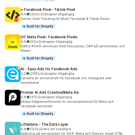
∞ Facebook Pixel ‑Tiktok Pixel
av 5 stjärnor
4,9
(250)
•
Gratisplan tillgänglig
250 recensioner totalt
Server Side Tracking för Multi Facebook & Tiktok Pixels
Built for Shopify
OC Meta Pixel‑ Facebook Pixels
av 5 stjärnor
4,9
(92)
•
Gratisplan tillgänglig
92 recensioner totalt
Bättre ROAS-annonser med flera pixlar, CAPI på serversidan och
flöden
Built for Shopify
AI ‑ Easy Ads for Facebook Ads
av 5 stjärnor
4,2
(298)
•
Gratisplan tillgänglig
298 recensioner totalt
Lansera en annonstratt för Facebook och Instagram som
konverterar
Promer AI Ads Creative/Meta Ad
av 5 stjärnor
4,8
(47)
•
Gratisplan tillgänglig
47 recensioner totalt
Skapa högkonverterande AI-annonsmaterial för Meta och
Facebook-annonser
Built for Shopify
Littledata ‑ The Data Layer
av 5 stjärnor
4,8
(123)
•
Gratis att installera
123 recensioner totalt
Spårning på serversidan för GA4, Meta och Klaviyo. Inget GTM