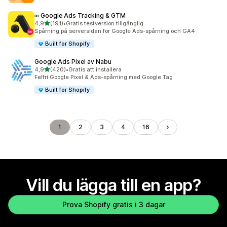
∞ Google Ads Tracking & GTM
av 5 stjärnor
4,9
(191)
•
Gratis testversion tillgänglig
191 recensioner totalt
Spårning på serversidan för Google Ads-spårning och GA4
Built for Shopify
Google Ads Pixel av Nabu
av 5 stjärnor
4,9
(420)
•
Gratis att installera
420 recensioner totalt
Felfri Google Pixel & Ads-spårning med Google Tag
Built for Shopify
1
2
3
4
16
Vill du lägga till en app?
Prova Shopify gratis i 3 dagar