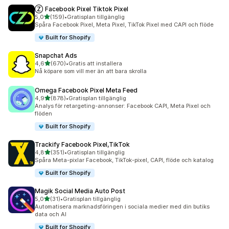
Ⓩ Facebook Pixel Tiktok Pixel
av 5 stjärnor
5,0
(159)
•
Gratisplan tillgänglig
159 recensioner totalt
Spåra Facebook Pixel, Meta Pixel, TikTok Pixel med CAPI och flöde
Built for Shopify
Snapchat Ads
av 5 stjärnor
4,6
(670)
•
Gratis att installera
670 recensioner totalt
Nå köpare som vill mer än att bara skrolla
Omega Facebook Pixel Meta Feed
av 5 stjärnor
4,9
(878)
•
Gratisplan tillgänglig
878 recensioner totalt
Analys för retargeting-annonser: Facebook CAPI, Meta Pixel och
flöden
Built for Shopify
Trackify Facebook Pixel,TikTok
av 5 stjärnor
4,8
(351)
•
Gratisplan tillgänglig
351 recensioner totalt
Spåra Meta-pixlar Facebook, TikTok-pixel, CAPI, flöde och katalog
Built for Shopify
Magik Social Media Auto Post
av 5 stjärnor
5,0
(31)
•
Gratisplan tillgänglig
31 recensioner totalt
Automatisera marknadsföringen i sociala medier med din butiks
data och AI
Built for Shopify