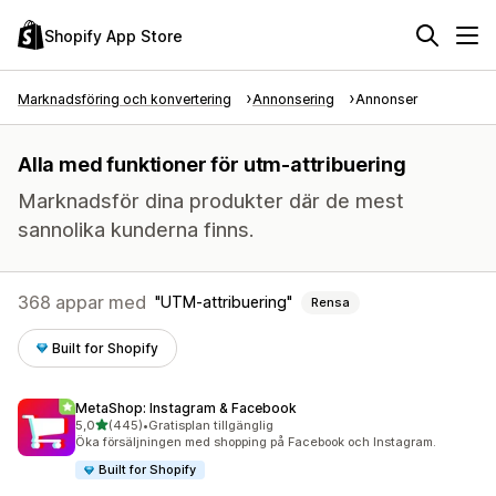
Shopify App Store
Marknadsföring och konvertering
Annonsering
Annonser
Alla med funktioner för utm-attribuering
Marknadsför dina produkter där de mest
sannolika kunderna finns.
368 appar med
UTM-attribuering
Rensa
Built for Shopify
MetaShop: Instagram & Facebook
av 5 stjärnor
5,0
(445)
•
Gratisplan tillgänglig
445 recensioner totalt
Öka försäljningen med shopping på Facebook och Instagram.
Built for Shopify