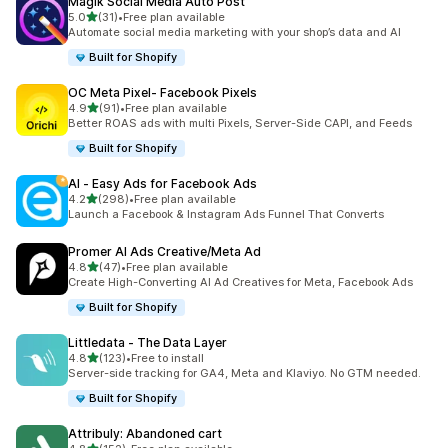
Magik Social Media Auto Post
เต็ม 5 ดาว
5.0
(31)
•
Free plan available
ทั้งหมด 31 รีวิว
Automate social media marketing with your shop’s data and AI
Built for Shopify
OC Meta Pixel‑ Facebook Pixels
เต็ม 5 ดาว
4.9
(91)
•
Free plan available
ทั้งหมด 91 รีวิว
Better ROAS ads with multi Pixels, Server-Side CAPI, and Feeds
Built for Shopify
AI ‑ Easy Ads for Facebook Ads
เต็ม 5 ดาว
4.2
(298)
•
Free plan available
ทั้งหมด 298 รีวิว
Launch a Facebook & Instagram Ads Funnel That Converts
Promer AI Ads Creative/Meta Ad
เต็ม 5 ดาว
4.8
(47)
•
Free plan available
ทั้งหมด 47 รีวิว
Create High-Converting AI Ad Creatives for Meta, Facebook Ads
Built for Shopify
Littledata ‑ The Data Layer
เต็ม 5 ดาว
4.8
(123)
•
Free to install
ทั้งหมด 123 รีวิว
Server-side tracking for GA4, Meta and Klaviyo. No GTM needed.
Built for Shopify
Attribuly: Abandoned cart