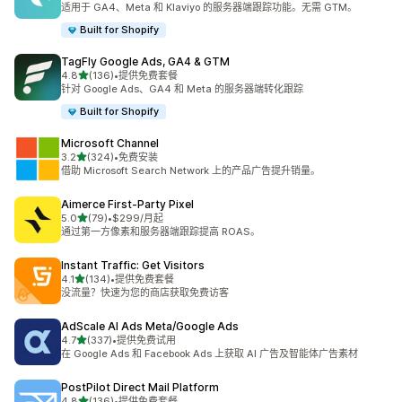
适用于 GA4、Meta 和 Klaviyo 的服务器端跟踪功能。无需 GTM。
Built for Shopify
TagFly Google Ads, GA4 & GTM
星（满分 5 星）
4.8
(136)
•
提供免费套餐
总共 136 条评论
针对 Google Ads、GA4 和 Meta 的服务器端转化跟踪
Built for Shopify
Microsoft Channel
星（满分 5 星）
3.2
(324)
•
免费安装
总共 324 条评论
借助 Microsoft Search Network 上的产品广告提升销量。
Aimerce First‑Party Pixel
星（满分 5 星）
5.0
(79)
•
$299/月起
总共 79 条评论
通过第一方像素和服务器端跟踪提高 ROAS。
Instant Traffic: Get Visitors
星（满分 5 星）
4.1
(134)
•
提供免费套餐
总共 134 条评论
没流量？快速为您的商店获取免费访客
AdScale AI Ads Meta/Google Ads
星（满分 5 星）
4.7
(337)
•
提供免费试用
总共 337 条评论
在 Google Ads 和 Facebook Ads 上获取 AI 广告及智能体广告素材
PostPilot Direct Mail Platform
星（满分 5 星）
4.8
(136)
•
提供免费套餐