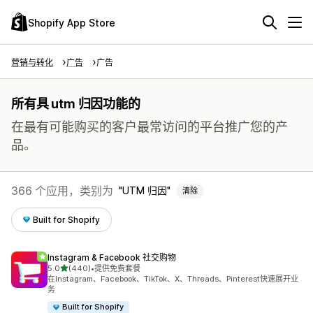
Shopify App Store
营销与转化
广告
广告
所有具 utm 归因功能的
在最有可能购买的客户最常访问的平台推广您的产
品。
366 个应用，类别为
UTM 归因
清除
Built for Shopify
Instagram & Facebook 社交购物
星（满分 5 星）
5.0
(440)
•
提供免费套餐
总共 440 条评论
在Instagram、Facebook、TikTok、X、Threads、Pinterest快速展开业
务
Built for Shopify