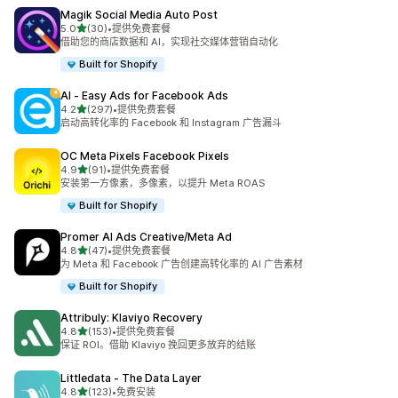
Magik Social Media Auto Post
星（满分 5 星）
5.0
(30)
•
提供免费套餐
总共 30 条评论
借助您的商店数据和 AI，实现社交媒体营销自动化
Built for Shopify
AI ‑ Easy Ads for Facebook Ads
星（满分 5 星）
4.2
(297)
•
提供免费套餐
总共 297 条评论
启动高转化率的 Facebook 和 Instagram 广告漏斗
OC Meta Pixels Facebook Pixels
星（满分 5 星）
4.9
(91)
•
提供免费套餐
总共 91 条评论
安装第一方像素，多像素，以提升 Meta ROAS
Built for Shopify
Promer AI Ads Creative/Meta Ad
星（满分 5 星）
4.8
(47)
•
提供免费套餐
总共 47 条评论
为 Meta 和 Facebook 广告创建高转化率的 AI 广告素材
Built for Shopify
Attribuly: Klaviyo Recovery
星（满分 5 星）
4.8
(153)
•
提供免费套餐
总共 153 条评论
保证 ROI。借助 Klaviyo 挽回更多放弃的结账
Littledata ‑ The Data Layer
星（满分 5 星）
4.8
(123)
•
免费安装
总共 123 条评论