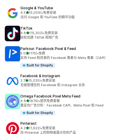
Google & YouTube
星（满分 5 星）
4.5
(5,059)
•
免费安装
总共 5059 条评论
访问 Google 和 YouTube 的精华功能
TikTok
星（满分 5 星）
4.8
(15,303)
•
免费安装
总共 15303 条评论
轻松创建 TikTok 视频广告
Parkour: Facebook Pixel & Feed
星（满分 5 星）
5.0
(175)
•
免费
总共 175 条评论
支持 Feed 和目录的 Facebook 像素与 Meta 像素（CAPI）
Built for Shopify
Facebook & Instagram
星（满分 5 星）
3.7
(5,035)
•
免费安装
总共 5035 条评论
无缝管理您的 Facebook 和 Instagram 业务
Omega Facebook Pixel Meta Feed
星（满分 5 星）
4.8
(876)
•
提供免费套餐
总共 876 条评论
重定向广告分析：Facebook CAPI、Meta Pixel 和 Feed
Built for Shopify
Pinterest
星（满分 5 星）
4.2
(1,622)
•
免费安装
总共 1622 条评论
向 Pinterest 上的购物者展示你的产品