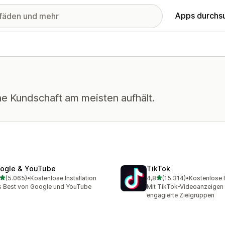
Apps durchs
ne Kundschaft am meisten aufhält.
ogle & YouTube
TikTok
von 5 Sternen
von 5 Sternen
(5.065)
•
Kostenlose Installation
4,8
(15.314)
•
Kostenlose I
5 Rezensionen insgesamt
15314 Rezensionen insge
 Best von Google und YouTube
Mit TikTok-Videoanzeigen 
engagierte Zielgruppen