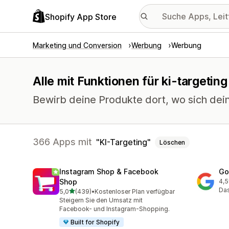
Shopify App Store
Marketing und Conversion
Werbung
Werbung
Alle mit Funktionen für ki-targeting
Bewirb deine Produkte dort, wo sich dei
366 Apps mit
KI-Targeting
Löschen
Instagram Shop & Facebook
Go
Shop
4,5
506
Das
von 5 Sternen
5,0
(439)
•
Kostenloser Plan verfügbar
439 Rezensionen insgesamt
Steigern Sie den Umsatz mit
Facebook- und Instagram-Shopping.
Built for Shopify