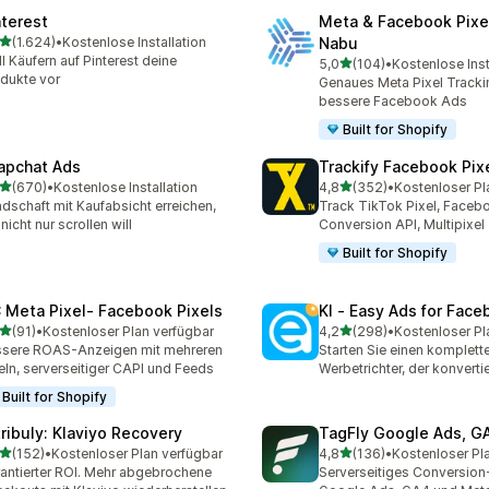
nterest
Meta & Facebook Pixe
von 5 Sternen
(1.624)
•
Kostenlose Installation
Nabu
4 Rezensionen insgesamt
ll Käufern auf Pinterest deine
von 5 Sternen
5,0
(104)
•
Kostenlose Inst
104 Rezensionen insgesa
dukte vor
Genaues Meta Pixel Trackin
bessere Facebook Ads
Built for Shopify
apchat Ads
Trackify Facebook Pix
von 5 Sternen
von 5 Sternen
(670)
•
Kostenlose Installation
4,8
(352)
•
Kostenloser Pl
 Rezensionen insgesamt
352 Rezensionen insgesa
dschaft mit Kaufabsicht erreichen,
Track TikTok Pixel, Facebo
 nicht nur scrollen will
Conversion API, Multipixel
Built for Shopify
 Meta Pixel‑ Facebook Pixels
KI ‑ Easy Ads for Fac
von 5 Sternen
von 5 Sternen
(91)
•
Kostenloser Plan verfügbar
4,2
(298)
•
Kostenloser Pl
Rezensionen insgesamt
298 Rezensionen insgesa
sere ROAS-Anzeigen mit mehreren
Starten Sie einen komplett
eln, serverseitiger CAPI und Feeds
Werbetrichter, der konvertie
Built for Shopify
tribuly: Klaviyo Recovery
TagFly Google Ads, 
von 5 Sternen
von 5 Sternen
(152)
•
Kostenloser Plan verfügbar
4,8
(136)
•
Kostenloser Pl
 Rezensionen insgesamt
136 Rezensionen insgesa
antierter ROI. Mehr abgebrochene
Serverseitiges Conversion-