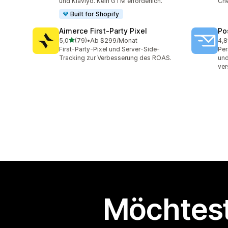
und Klaviyo. Kein GTM erforderlich.
Che
Built for Shopify
Aimerce First‑Party Pixel
Po
von 5 Sternen
5,0
(79)
•
Ab $299/Monat
4,8
79 Rezensionen insgesamt
136
First-Party-Pixel und Server-Side-
Per
Tracking zur Verbesserung des ROAS.
und
ve
Möchtest