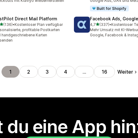
ckouts mit Klaviyo wiederherstellen
Google Ads, GA4 und Met
Built for Shopify
stPilot Direct Mail Platform
Facebook Ads, Google
von 5 Sternen
von 5 Sternen
(136)
•
Kostenloser Plan verfügbar
4,7
(337)
•
Kostenloser Te
 Rezensionen insgesamt
337 Rezensionen insgesa
sonalisierte, profitable Postkarten
Mehr Umsatz mit KI-Werbu
 handgeschriebene Karten
Google, Facebook & Insta
rsenden
Weiter
1
2
3
4
…
16
 du eine App hi