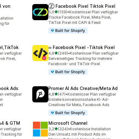
l von
Ⓩ Facebook Pixel Tiktok Pixel
von 5 Sternen
5,0
(159)
•
Kostenloser Plan verfügbar
159 Rezensionen insgesamt
Tracke Facebook Pixel, Meta Pixel,
allation
mt
TikTok Pixel mit CAPI & Feed
g für
Built for Shopify
el,TikTok
∞ Facebook Pixel ‑Tiktok Pixel
von 5 Sternen
an verfügbar
4,9
(249)
•
Kostenloser Plan verfügbar
mt
249 Rezensionen insgesamt
ok Pixel,
Serverseitiges Tracking für mehrere
Facebook- und TikTok-Pixel
Built for Shopify
ebook Ads
Promer AI Ads Creative/Meta Ad
von 5 Sternen
an verfügbar
4,8
(47)
•
Kostenloser Plan verfügbar
mt
47 Rezensionen insgesamt
en
Erstelle konversionsstarke KI-Ad-
rt
Creatives für Meta, Facebook Ads
Built for Shopify
GA4 & GTM
Microsoft Channel
von 5 Sternen
an verfügbar
3,2
(324)
•
Kostenlose Installation
mt
324 Rezensionen insgesamt
Tracking für
Den Umsatz mit Product Ads im