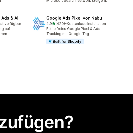
a
Microsoft Search Network steigern.
 Ads & AI
Google Ads Pixel von Nabu
von 5 Sternen
st verfügbar
4,9
(420)
•
Kostenlose Installation
mt
420 Rezensionen insgesamt
ng auf
Fehlerfreies Google Pixel & Ads
gram
Tracking mit Google Tag
Built for Shopify
nzufügen?