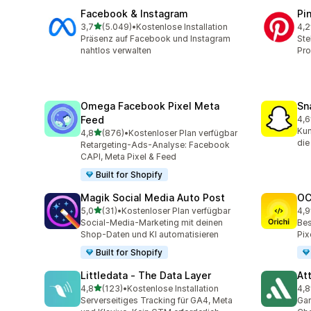
Facebook & Instagram
Pi
von 5 Sternen
3,7
(5.049)
•
Kostenlose Installation
4,2
5049 Rezensionen insgesamt
162
Präsenz auf Facebook und Instagram
Ste
nahtlos verwalten
Pro
Omega Facebook Pixel Meta
Sn
Feed
4,6
670
Kun
von 5 Sternen
4,8
(876)
•
Kostenloser Plan verfügbar
876 Rezensionen insgesamt
die
Retargeting-Ads-Analyse: Facebook
CAPI, Meta Pixel & Feed
Built for Shopify
Magik Social Media Auto Post
OC
von 5 Sternen
5,0
(31)
•
Kostenloser Plan verfügbar
4,9
31 Rezensionen insgesamt
91 
Social-Media-Marketing mit deinen
Bes
Shop-Daten und KI automatisieren
Pix
Built for Shopify
Littledata ‑ The Data Layer
At
von 5 Sternen
4,8
(123)
•
Kostenlose Installation
4,8
123 Rezensionen insgesamt
152
Serverseitiges Tracking für GA4, Meta
Gar