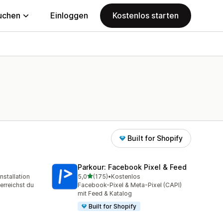
uchen
Einloggen
Kostenlos starten
Built for Shopify
Parkour: Facebook Pixel & Feed
von 5 Sternen
nstallation
5,0
(175)
•
Kostenlos
samt
175 Rezensionen insgesamt
erreichst du
Facebook-Pixel & Meta-Pixel (CAPI)
mit Feed & Katalog
Built for Shopify