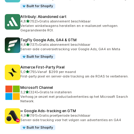
Built for Shopify
Attribuly: Abandoned cart
van 5 sterren
4,8
(152)
•
Gratis abonnement beschikbaar
152 recensies in totaal
Verlaten winkelwagens herstellen en e-mailomzet verhogen.
Gegarandeerde ROI.
TagFly Google Ads, GA4 & GTM
van 5 sterren
4,8
(137)
•
Gratis abonnement beschikbaar
137 recensies in totaal
Server-side conversietracking voor Google Ads, GA4 en Meta
Built for Shopify
Aimerce First‑Party Pixel
van 5 sterren
5,0
(79)
•
Vanaf $299 per maand
79 recensies in totaal
First-party pixel en server-side tracking om de ROAS te verbeteren.
Microsoft Channel
van 5 sterren
3,2
(324)
•
Gratis te installeren
324 recensies in totaal
Verhoog je omzet met productadvertenties op het Microsoft Search
Network.
∞ Google Ads‑tracking en GTM
van 5 sterren
4,9
(191)
•
Gratis proefperiode beschikbaar
191 recensies in totaal
Server-side tracking voor het volgen van advertenties en GA4
Built for Shopify