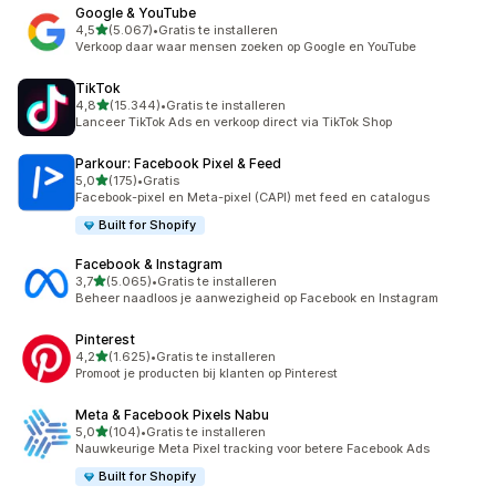
Google & YouTube
van 5 sterren
4,5
(5.067)
•
Gratis te installeren
5067 recensies in totaal
Verkoop daar waar mensen zoeken op Google en YouTube
TikTok
van 5 sterren
4,8
(15.344)
•
Gratis te installeren
15344 recensies in totaal
Lanceer TikTok Ads en verkoop direct via TikTok Shop
Parkour: Facebook Pixel & Feed
van 5 sterren
5,0
(175)
•
Gratis
175 recensies in totaal
Facebook-pixel en Meta-pixel (CAPI) met feed en catalogus
Built for Shopify
Facebook & Instagram
van 5 sterren
3,7
(5.065)
•
Gratis te installeren
5065 recensies in totaal
Beheer naadloos je aanwezigheid op Facebook en Instagram
Pinterest
van 5 sterren
4,2
(1.625)
•
Gratis te installeren
1625 recensies in totaal
Promoot je producten bij klanten op Pinterest
Meta & Facebook Pixels Nabu
van 5 sterren
5,0
(104)
•
Gratis te installeren
104 recensies in totaal
Nauwkeurige Meta Pixel tracking voor betere Facebook Ads
Built for Shopify