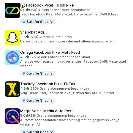
Ⓩ Facebook Pixel Tiktok Pixel
van 5 sterren
5,0
(159)
•
Gratis abonnement beschikbaar
159 recensies in totaal
Track Facebook Pixel, Meta Pixel, TikTok Pixel met CAPI & feed
Built for Shopify
Snapchat Ads
van 5 sterren
4,6
(670)
•
Gratis te installeren
670 recensies in totaal
Bereik doelgerichte shoppers die niet alleen maar scrollen
Omega Facebook Pixel Meta Feed
van 5 sterren
4,8
(877)
•
Gratis abonnement beschikbaar
877 recensies in totaal
Analyse voor retargeting-advertenties: Facebook CAPI, Meta-pixel
en feed
Built for Shopify
Trackify Facebook Pixel,TikTok
van 5 sterren
4,8
(353)
•
Gratis abonnement beschikbaar
353 recensies in totaal
Volg TikTok Pixel, Facebook Pixel, Conversion API, Multipixel
Built for Shopify
Magik Social Media Auto Post
van 5 sterren
5,0
(31)
•
Gratis abonnement beschikbaar
31 recensies in totaal
Automatiseer socialemediamarketing met de gegevens van je
winkel en AI
Built for Shopify