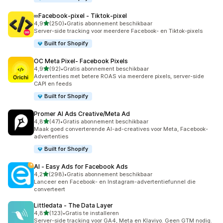
∞Facebook‑pixel ‑ Tiktok‑pixel
van 5 sterren
4,9
(250)
•
Gratis abonnement beschikbaar
250 recensies in totaal
Server-side tracking voor meerdere Facebook- en Tiktok-pixels
Built for Shopify
OC Meta Pixel‑ Facebook Pixels
van 5 sterren
4,9
(92)
•
Gratis abonnement beschikbaar
92 recensies in totaal
Advertenties met betere ROAS via meerdere pixels, server-side
CAPI en feeds
Built for Shopify
Promer AI Ads Creative/Meta Ad
van 5 sterren
4,8
(47)
•
Gratis abonnement beschikbaar
47 recensies in totaal
Maak goed converterende AI-ad-creatives voor Meta, Facebook-
advertenties
Built for Shopify
AI ‑ Easy Ads for Facebook Ads
van 5 sterren
4,2
(298)
•
Gratis abonnement beschikbaar
298 recensies in totaal
Lanceer een Facebook- en Instagram-advertentiefunnel die
converteert
Littledata ‑ The Data Layer
van 5 sterren
4,8
(123)
•
Gratis te installeren
123 recensies in totaal
Server-side tracking voor GA4, Meta en Klaviyo. Geen GTM nodig.