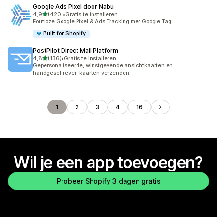
Google Ads Pixel door Nabu
van 5 sterren
4,9
(420)
•
Gratis te installeren
420 recensies in totaal
Foutloze Google Pixel & Ads Tracking met Google Tag
Built for Shopify
PostPilot Direct Mail Platform
van 5 sterren
4,8
(136)
•
Gratis te installeren
136 recensies in totaal
Gepersonaliseerde, winstgevende ansichtkaarten en
handgeschreven kaarten verzenden
1
2
3
4
16
Wil je een app toevoegen?
Probeer Shopify 3 dagen gratis