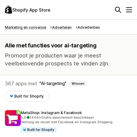
Shopify App Store
Marketing en conversie
Adverteren
Advertenties
Alle met functies voor ai-targeting
Promoot je producten waar je meest
veelbelovende prospects te vinden zijn.
367 apps met
AI-targeting
Wissen
Built for Shopify
MetaShop: Instagram & Facebook
van 5 sterren
5,0
(444)
•
Gratis abonnement beschikbaar
444 recensies in totaal
Verhoog de omzet met Facebook en Instagram Shopping.
Built for Shopify