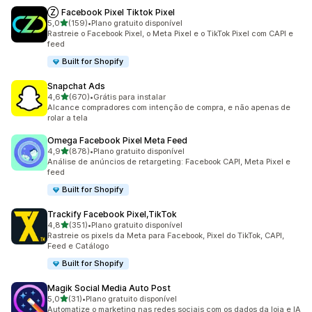
Ⓩ Facebook Pixel Tiktok Pixel
de 5 estrelas
5,0
(159)
•
Plano gratuito disponível
159 avaliações ao todo
Rastreie o Facebook Pixel, o Meta Pixel e o TikTok Pixel com CAPI e
feed
Built for Shopify
Snapchat Ads
de 5 estrelas
4,6
(670)
•
Grátis para instalar
670 avaliações ao todo
Alcance compradores com intenção de compra, e não apenas de
rolar a tela
Omega Facebook Pixel Meta Feed
de 5 estrelas
4,9
(878)
•
Plano gratuito disponível
878 avaliações ao todo
Análise de anúncios de retargeting: Facebook CAPI, Meta Pixel e
feed
Built for Shopify
Trackify Facebook Pixel,TikTok
de 5 estrelas
4,8
(351)
•
Plano gratuito disponível
351 avaliações ao todo
Rastreie os pixels da Meta para Facebook, Pixel do TikTok, CAPI,
Feed e Catálogo
Built for Shopify
Magik Social Media Auto Post
de 5 estrelas
5,0
(31)
•
Plano gratuito disponível
31 avaliações ao todo
Automatize o marketing nas redes sociais com os dados da loja e IA