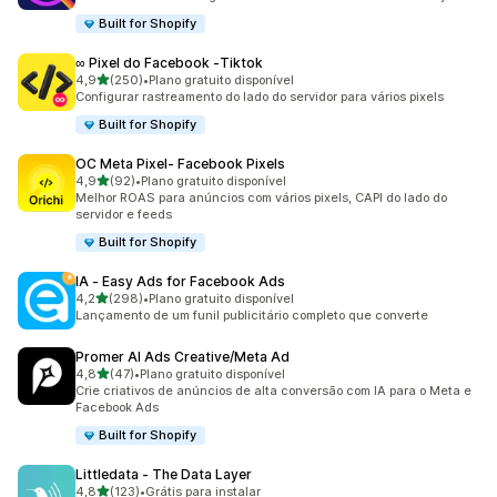
Built for Shopify
∞ Pixel do Facebook ‑Tiktok
de 5 estrelas
4,9
(250)
•
Plano gratuito disponível
250 avaliações ao todo
Configurar rastreamento do lado do servidor para vários pixels
Built for Shopify
OC Meta Pixel‑ Facebook Pixels
de 5 estrelas
4,9
(92)
•
Plano gratuito disponível
92 avaliações ao todo
Melhor ROAS para anúncios com vários pixels, CAPI do lado do
servidor e feeds
Built for Shopify
IA ‑ Easy Ads for Facebook Ads
de 5 estrelas
4,2
(298)
•
Plano gratuito disponível
298 avaliações ao todo
Lançamento de um funil publicitário completo que converte
Promer AI Ads Creative/Meta Ad
de 5 estrelas
4,8
(47)
•
Plano gratuito disponível
47 avaliações ao todo
Crie criativos de anúncios de alta conversão com IA para o Meta e
Facebook Ads
Built for Shopify
Littledata ‑ The Data Layer
de 5 estrelas
4,8
(123)
•
Grátis para instalar