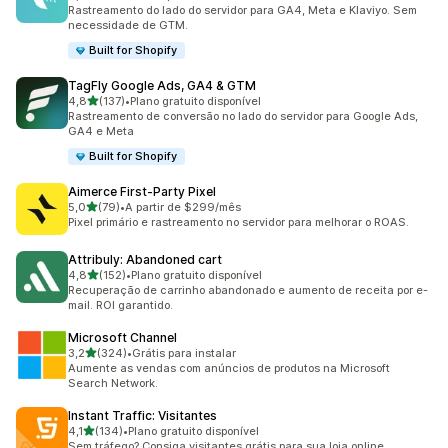
123 avaliações ao todo
Rastreamento do lado do servidor para GA4, Meta e Klaviyo. Sem
necessidade de GTM.
Built for Shopify
TagFly Google Ads, GA4 & GTM
de 5 estrelas
4,8
(137)
•
Plano gratuito disponível
137 avaliações ao todo
Rastreamento de conversão no lado do servidor para Google Ads,
GA4 e Meta
Built for Shopify
Aimerce First‑Party Pixel
de 5 estrelas
5,0
(79)
•
A partir de $299/mês
79 avaliações ao todo
Pixel primário e rastreamento no servidor para melhorar o ROAS.
Attribuly: Abandoned cart
de 5 estrelas
4,8
(152)
•
Plano gratuito disponível
152 avaliações ao todo
Recuperação de carrinho abandonado e aumento de receita por e-
mail. ROI garantido.
Microsoft Channel
de 5 estrelas
3,2
(324)
•
Grátis para instalar
324 avaliações ao todo
Aumente as vendas com anúncios de produtos na Microsoft
Search Network.
Instant Traffic: Visitantes
de 5 estrelas
4,1
(134)
•
Plano gratuito disponível
134 avaliações ao todo
Sem tráfego? Consiga visitantes grátis para sua loja online