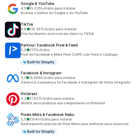
Google & YouTube
de 5 estrelas
4,5
(5.070)
•
Grátis para instalar
5070 avaliações ao todo
Acesse o melhor do Google e do YouTube
TikTok
de 5 estrelas
4,8
(15.361)
•
Grátis para instalar
15361 avaliações ao todo
Crie facilmente anúncios em vídeo no TikTok
Parkour: Facebook Pixel & Feed
de 5 estrelas
5,0
(175)
•
Grátis
175 avaliações ao todo
Pixel do Facebook e Meta Pixel (CAPI) com Feed e Catálogo
Built for Shopify
Facebook & Instagram
de 5 estrelas
3,7
(5.086)
•
Grátis para instalar
5086 avaliações ao todo
Gerencie a presença no Facebook e Instagram de forma integrada
Pinterest
de 5 estrelas
4,2
(1.627)
•
Grátis para instalar
1627 avaliações ao todo
Mostre seus produtos aos compradores no Pinterest
Pixels Meta & Facebook Nabu
de 5 estrelas
5,0
(104)
•
Grátis para instalar
104 avaliações ao todo
Rastreamento preciso de Pixel Meta para melhorar seus anúncios
Built for Shopify