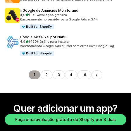
∞Google de Anúncios Monitorand
de 5 estrelas
4,9
(191)
•
Avaliação gratuita
191 avaliações ao todo
Rastreamento no servidor para Google Ads e GA4
Built for Shopify
Google Ads Pixel por Nabu
de 5 estrelas
4,9
(420)
•
Grátis para instalar
420 avaliações ao todo
Rastreamento Google Ads e Pixel sem erros com Google Tag
Built for Shopify
1
2
3
4
16
Quer adicionar um app?
Faça uma avaliação gratuita da Shopify por 3 dias