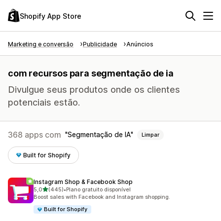
Shopify App Store
Marketing e conversão
Publicidade
Anúncios
com recursos para segmentação de ia
Divulgue seus produtos onde os clientes
potenciais estão.
368 apps com
Segmentação de IA
Limpar
Built for Shopify
Instagram Shop & Facebook Shop
de 5 estrelas
5,0
(445)
•
Plano gratuito disponível
445 avaliações ao todo
Boost sales with Facebook and Instagram shopping.
Built for Shopify