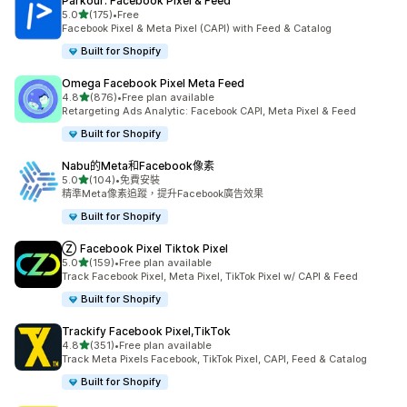
Parkour: Facebook Pixel & Feed
滿分 5 顆星
5.0
(175)
•
Free
共有 175 則評價
Facebook Pixel & Meta Pixel (CAPI) with Feed & Catalog
Built for Shopify
Omega Facebook Pixel Meta Feed
滿分 5 顆星
4.8
(876)
•
Free plan available
共有 876 則評價
Retargeting Ads Analytic: Facebook CAPI, Meta Pixel & Feed
Built for Shopify
Nabu的Meta和Facebook像素
滿分 5 顆星
5.0
(104)
•
免費安裝
共有 104 則評價
精準Meta像素追蹤，提升Facebook廣告效果
Built for Shopify
Ⓩ Facebook Pixel Tiktok Pixel
滿分 5 顆星
5.0
(159)
•
Free plan available
共有 159 則評價
Track Facebook Pixel, Meta Pixel, TikTok Pixel w/ CAPI & Feed
Built for Shopify
Trackify Facebook Pixel,TikTok
滿分 5 顆星
4.8
(351)
•
Free plan available
共有 351 則評價
Track Meta Pixels Facebook, TikTok Pixel, CAPI, Feed & Catalog
Built for Shopify