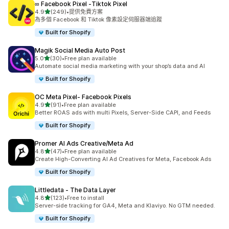
∞ Facebook Pixel ‑Tiktok Pixel
滿分 5 顆星
4.9
(249)
•
提供免費方案
共有 249 則評價
為多個 Facebook 和 Tiktok 像素設定伺服器端追蹤
Built for Shopify
Magik Social Media Auto Post
滿分 5 顆星
5.0
(30)
•
Free plan available
共有 30 則評價
Automate social media marketing with your shop’s data and AI
Built for Shopify
OC Meta Pixel‑ Facebook Pixels
滿分 5 顆星
4.9
(91)
•
Free plan available
共有 91 則評價
Better ROAS ads with multi Pixels, Server-Side CAPI, and Feeds
Built for Shopify
Promer AI Ads Creative/Meta Ad
滿分 5 顆星
4.8
(47)
•
Free plan available
共有 47 則評價
Create High-Converting AI Ad Creatives for Meta, Facebook Ads
Built for Shopify
Littledata ‑ The Data Layer
滿分 5 顆星
4.8
(123)
•
Free to install
共有 123 則評價
Server-side tracking for GA4, Meta and Klaviyo. No GTM needed.
Built for Shopify