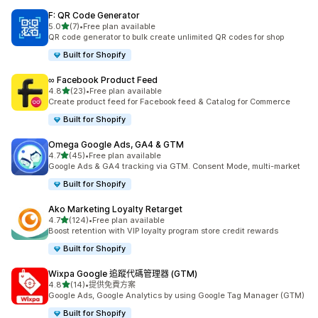
F: QR Code Generator
滿分 5 顆星
5.0
(7)
•
Free plan available
共有 7 則評價
QR code generator to bulk create unlimited QR codes for shop
Built for Shopify
∞ Facebook Product Feed
滿分 5 顆星
4.8
(23)
•
Free plan available
共有 23 則評價
Create product feed for Facebook feed & Catalog for Commerce
Built for Shopify
Omega Google Ads, GA4 & GTM
滿分 5 顆星
4.7
(45)
•
Free plan available
共有 45 則評價
Google Ads & GA4 tracking via GTM. Consent Mode, multi-market
Built for Shopify
Ako Marketing Loyalty Retarget
滿分 5 顆星
4.7
(124)
•
Free plan available
共有 124 則評價
Boost retention with VIP loyalty program store credit rewards
Built for Shopify
Wixpa Google 追蹤代碼管理器 (GTM)
滿分 5 顆星
4.8
(14)
•
提供免費方案
共有 14 則評價
Google Ads, Google Analytics by using Google Tag Manager (GTM)
Built for Shopify