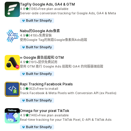
TagFly Google Ads, GA4 & GTM
滿分 5 顆星
4.8
(136)
•
Free plan available
共有 136 則評價
Server-side conversion tracking for Google Ads, GA4 & Meta
Built for Shopify
Nabu的Google Ads像素
滿分 5 顆星
4.9
(419)
•
免費安裝
共有 419 則評價
使用Google Tag的無錯Google像素與Ads追蹤
Built for Shopify
∞ Google 廣告追蹤和 GTM
滿分 5 顆星
4.9
(191)
•
提供免費試用
共有 191 則評價
使用 GTM 進行 Google Ads 追蹤和 GA4 的伺服器端追蹤
Built for Shopify
Rapi Tracking Facebook Pixels
滿分 5 顆星
5.0
(62)
•
Free to install
共有 62 則評價
Track Facebook & Meta Pixels with Conversion API (ex Pixelio)
Built for Shopify
Omega for your pixel TikTok
滿分 5 顆星
4.9
(146)
•
Free plan available
共有 146 則評價
Real-time tracking for your TikTok Pixel, E-API & TikTok Ads
Built for Shopify