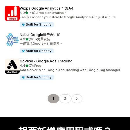
Wixpa Google Analytics 4 (GA4)
滿分 5 顆星
5.0
(49)
•
Free plan available
共有 49 則評價
Easily connect your store to Google Analytics 4 in just minute
Built for Shopify
Nabu: Google廣告再行銷
滿分 5 顆星
4.9
(90)
•
免費安裝
共有 90 則評價
一鍵實現Google再行銷像素。
Built for Shopify
GoPixel ‑ Google Ads Tracking
滿分 5 顆星
4.4
(7)
•
Free
共有 7 則評價
Add Server-side Google Ads Tracking with Google Tag Manager
Built for Shopify
1
2