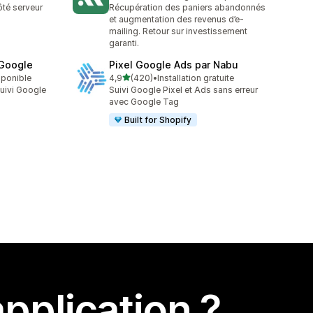
152 avis au total
côté serveur
Récupération des paniers abandonnés
et augmentation des revenus d’e-
mailing. Retour sur investissement
garanti.
 Google
Pixel Google Ads par Nabu
étoile(s) sur 5
sponible
4,9
(420)
•
Installation gratuite
420 avis au total
suivi Google
Suivi Google Pixel et Ads sans erreur
avec Google Tag
Built for Shopify
pplication ?