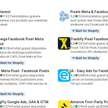
nterest
Pixels Meta & Facebo
étoile(s) sur 5
étoile(s) sur 5
(1 627)
•
Installation gratuite
5,0
(104)
•
Installation gra
7 avis au total
104 avis au total
sentez vos produits aux membres
Suivi précis des Pixels Me
terest
améliorer vos Facebook A
Built for Shopify
ega Facebook Pixel Meta
Trackify Pixel Facebo
étoile(s) sur 5
ed
4,8
(351)
•
Forfait gratuit 
351 avis au total
Track TikTok Pixel, Facebo
étoile(s) sur 5
(878)
•
Forfait gratuit disponible
 avis au total
Conversion API, Multipixel
lyse de reciblage publicitaire :
ebook CAPI, Pixel Meta et flux
Built for Shopify
Built for Shopify
 Meta Pixel‑ Facebook Pixels
IA ‑ Easy Ads for Fac
étoile(s) sur 5
étoile(s) sur 5
(92)
•
Forfait gratuit disponible
4,2
(298)
•
Forfait gratuit
avis au total
298 avis au total
meilleur ROAS publicitaire avec
Lancer un funnel publicitair
els multiples, CAPI côté serveur et
l'IA qui convertit
x
Built for Shopify
gFly Google Ads, GA4 & GTM
Aimerce First‑Party Pi
étoile(s) sur 5
étoile(s) sur 5
(137)
•
Forfait gratuit disponible
5,0
(79)
•
À partir de $29