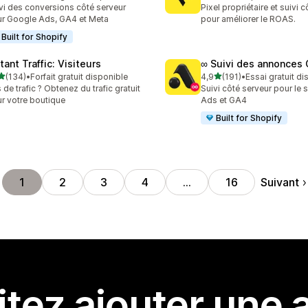
 avis au total
79 avis au total
vi des conversions côté serveur
Pixel propriétaire et suivi 
r Google Ads, GA4 et Meta
pour améliorer le ROAS.
Built for Shopify
tant Traffic: Visiteurs
∞ Suivi des annonces
étoile(s) sur 5
étoile(s) sur 5
(134)
•
Forfait gratuit disponible
4,9
(191)
•
Essai gratuit di
 avis au total
191 avis au total
 de trafic ? Obtenez du trafic gratuit
Suivi côté serveur pour le 
r votre boutique
Ads et GA4
Built for Shopify
Suivant
1
2
3
4
…
16
tez ajouter une a