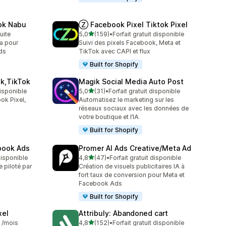
ok Nabu
Ⓩ Facebook Pixel Tiktok Pixel
étoile(s) sur 5
tuite
5,0
(159)
•
Forfait gratuit disponible
159 avis au total
ta pour
Suivi des pixels Facebook, Meta et
ds
TikTok avec CAPI et flux
Built for Shopify
ok,TikTok
Magik Social Media Auto Post
étoile(s) sur 5
disponible
5,0
(31)
•
Forfait gratuit disponible
31 avis au total
ok Pixel,
Automatisez le marketing sur les
réseaux sociaux avec les données de
votre boutique et l’IA
Built for Shopify
ebook Ads
Promer AI Ads Creative/Meta Ad
étoile(s) sur 5
 disponible
4,8
(47)
•
Forfait gratuit disponible
47 avis au total
e piloté par
Création de visuels publicitaires IA à
fort taux de conversion pour Meta et
Facebook Ads
Built for Shopify
xel
Attribuly: Abandoned cart
étoile(s) sur 5
9 /mois
4,8
(152)
•
Forfait gratuit disponible