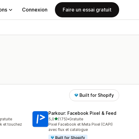
ions
Connexion
Faire un essai gratuit
Built for Shopify
Parkour: Facebook Pixel & Feed
étoile(s) sur 5
gratuite
5,0
(175)
•
Gratuite
175 avis au total
k et touchez
Pixel Facebook et Meta Pixel (CAPI)
avec flux et catalogue
Built for Shopify