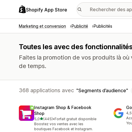
Shopify App Store
Marketing et conversion
Publicité
Publicités
Toutes les avec des fonctionnalit
Faites la promotion de vos produits là où v
de temps.
368 applications avec
Segments d’audience
Instagram Shop & Facebook
Go
Shop
4,5
506
Acc
étoile(s) sur 5
5,0
(445)
•
Forfait gratuit disponible
445 avis au total
Yo
Boostez vos ventes avec les
boutiques Facebook et Instagram.