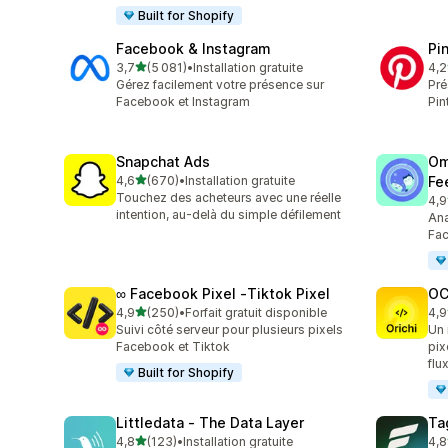
Built for Shopify
Facebook & Instagram
Pi
étoile(s) sur 5
3,7
(5 081)
•
Installation gratuite
4,2
5081 avis au total
162
Gérez facilement votre présence sur
Pré
Facebook et Instagram
Pin
Snapchat Ads
Om
étoile(s) sur 5
4,6
(670)
•
Installation gratuite
Fe
670 avis au total
Touchez des acheteurs avec une réelle
4,9
878
intention, au-delà du simple défilement
Ana
Fac
∞ Facebook Pixel ‑Tiktok Pixel
OC
étoile(s) sur 5
4,9
(250)
•
Forfait gratuit disponible
4,9
250 avis au total
92 
Suivi côté serveur pour plusieurs pixels
Un 
Facebook et Tiktok
pix
flu
Built for Shopify
Littledata ‑ The Data Layer
Ta
étoile(s) sur 5
4,8
(123)
•
Installation gratuite
4,8