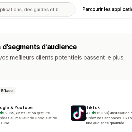
Parcourir les applicat
és d'segments d’audience
os meilleurs clients potentiels passent le plus
Effacer
ogle & YouTube
TikTok
étoile(s) sur 5
étoile(s) sur 5
(5 069)
•
Installation gratuite
4,8
(15 358)
•
Installation 
9 avis au total
15358 avis au total
édez au meilleur de Google et de
Créez vos annonces TikTo
uTube
une audience qualifiée