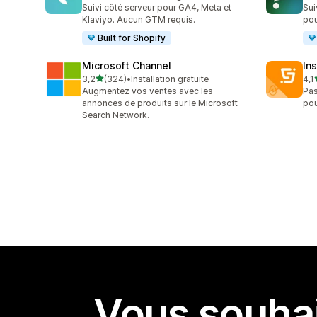
123 avis au total
137
Suivi côté serveur pour GA4, Meta et
Sui
Klaviyo. Aucun GTM requis.
pou
Built for Shopify
Microsoft Channel
Ins
étoile(s) sur 5
3,2
(324)
•
Installation gratuite
4,1
324 avis au total
134
Augmentez vos ventes avec les
Pas
annonces de produits sur le Microsoft
pou
Search Network.
Vous souhai