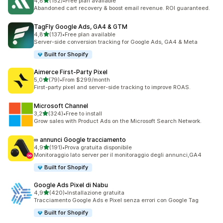
stelle su 5
4,8
(152)
•
Free plan available
152 recensioni totali
Abandoned cart recovery & boost email revenue. ROI guaranteed.
TagFly Google Ads, GA4 & GTM
stelle su 5
4,8
(137)
•
Free plan available
137 recensioni totali
Server-side conversion tracking for Google Ads, GA4 & Meta
Built for Shopify
Aimerce First‑Party Pixel
stelle su 5
5,0
(79)
•
From $299/month
79 recensioni totali
First-party pixel and server-side tracking to improve ROAS.
Microsoft Channel
stelle su 5
3,2
(324)
•
Free to install
324 recensioni totali
Grow sales with Product Ads on the Microsoft Search Network.
∞ annunci Google tracciamento
stelle su 5
4,9
(191)
•
Prova gratuita disponibile
191 recensioni totali
Monitoraggio lato server per il monitoraggio degli annunci,GA4
Built for Shopify
Google Ads Pixel di Nabu
stelle su 5
4,9
(420)
•
Installazione gratuita
420 recensioni totali
Tracciamento Google Ads e Pixel senza errori con Google Tag
Built for Shopify