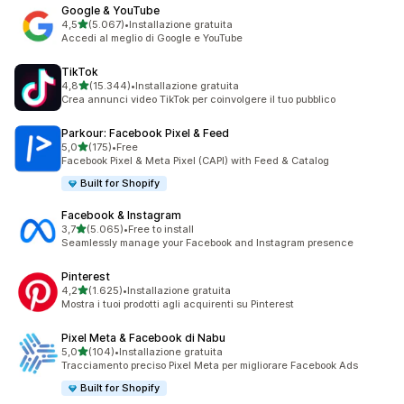
Google & YouTube
stelle su 5
4,5
(5.067)
•
Installazione gratuita
5067 recensioni totali
Accedi al meglio di Google e YouTube
TikTok
stelle su 5
4,8
(15.344)
•
Installazione gratuita
15344 recensioni totali
Crea annunci video TikTok per coinvolgere il tuo pubblico
Parkour: Facebook Pixel & Feed
stelle su 5
5,0
(175)
•
Free
175 recensioni totali
Facebook Pixel & Meta Pixel (CAPI) with Feed & Catalog
Built for Shopify
Facebook & Instagram
stelle su 5
3,7
(5.065)
•
Free to install
5065 recensioni totali
Seamlessly manage your Facebook and Instagram presence
Pinterest
stelle su 5
4,2
(1.625)
•
Installazione gratuita
1625 recensioni totali
Mostra i tuoi prodotti agli acquirenti su Pinterest
Pixel Meta & Facebook di Nabu
stelle su 5
5,0
(104)
•
Installazione gratuita
104 recensioni totali
Tracciamento preciso Pixel Meta per migliorare Facebook Ads
Built for Shopify