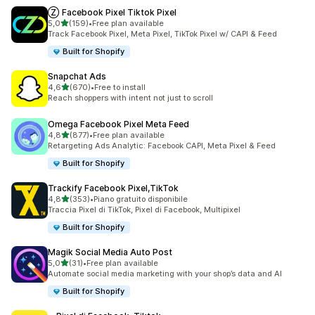
Ⓩ Facebook Pixel Tiktok Pixel
stelle su 5
5,0
(159)
•
Free plan available
159 recensioni totali
Track Facebook Pixel, Meta Pixel, TikTok Pixel w/ CAPI & Feed
Built for Shopify
Snapchat Ads
stelle su 5
4,6
(670)
•
Free to install
670 recensioni totali
Reach shoppers with intent not just to scroll
Omega Facebook Pixel Meta Feed
stelle su 5
4,8
(877)
•
Free plan available
877 recensioni totali
Retargeting Ads Analytic: Facebook CAPI, Meta Pixel & Feed
Built for Shopify
Trackify Facebook Pixel,TikTok
stelle su 5
4,8
(353)
•
Piano gratuito disponibile
353 recensioni totali
Traccia Pixel di TikTok, Pixel di Facebook, Multipixel
Built for Shopify
Magik Social Media Auto Post
stelle su 5
5,0
(31)
•
Free plan available
31 recensioni totali
Automate social media marketing with your shop’s data and AI
Built for Shopify