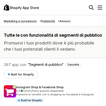
Shopify App Store
Marketing e conversioni
Pubblicità
Annunci
Tutte le con funzionalità di segmenti di pubblico
Promuovi i tuoi prodotti dove è più probabile
che i tuoi potenziali clienti li vedano.
367 app con
Segmenti di pubblico
Cancella
Built for Shopify
Instagram Shop & Facebook Shop
stelle su 5
5,0
(444)
•
Piano gratuito disponibile
444 recensioni totali
Aumenta le vendite con lo shopping su Facebook e Instagram.
Built for Shopify