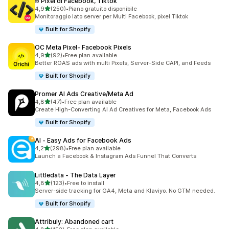
∞ Pixel di Facebook, Tiktok
stelle su 5
4,9
(250)
•
Piano gratuito disponibile
250 recensioni totali
Monitoraggio lato server per Multi Facebook, pixel Tiktok
Built for Shopify
OC Meta Pixel‑ Facebook Pixels
stelle su 5
4,9
(92)
•
Free plan available
92 recensioni totali
Better ROAS ads with multi Pixels, Server-Side CAPI, and Feeds
Built for Shopify
Promer AI Ads Creative/Meta Ad
stelle su 5
4,8
(47)
•
Free plan available
47 recensioni totali
Create High-Converting AI Ad Creatives for Meta, Facebook Ads
Built for Shopify
AI ‑ Easy Ads for Facebook Ads
stelle su 5
4,2
(298)
•
Free plan available
298 recensioni totali
Launch a Facebook & Instagram Ads Funnel That Converts
Littledata ‑ The Data Layer
stelle su 5
4,8
(123)
•
Free to install
123 recensioni totali
Server-side tracking for GA4, Meta and Klaviyo. No GTM needed.
Built for Shopify
Attribuly: Abandoned cart