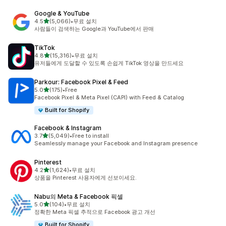
Google & YouTube
별 5개 중
4.5
(5,066)
•
무료 설치
총 리뷰 5066개
사람들이 검색하는 Google과 YouTube에서 판매
TikTok
별 5개 중
4.8
(15,316)
•
무료 설치
총 리뷰 15316개
유저들에게 도달할 수 있도록 손쉽게 TikTok 영상을 만드세요
Parkour: Facebook Pixel & Feed
별 5개 중
5.0
(175)
•
Free
총 리뷰 175개
Facebook Pixel & Meta Pixel (CAPI) with Feed & Catalog
Built for Shopify
Facebook & Instagram
별 5개 중
3.7
(5,049)
•
Free to install
총 리뷰 5049개
Seamlessly manage your Facebook and Instagram presence
Pinterest
별 5개 중
4.2
(1,624)
•
무료 설치
총 리뷰 1624개
상품을 Pinterest 사용자에게 선보이세요.
Nabu의 Meta & Facebook 픽셀
별 5개 중
5.0
(104)
•
무료 설치
총 리뷰 104개
정확한 Meta 픽셀 추적으로 Facebook 광고 개선
Built for Shopify