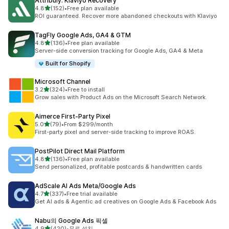
Attribuly: Klaviyo Recovery
별 5개 중
4.8
(152)
•
Free plan available
총 리뷰 152개
ROI guaranteed. Recover more abandoned checkouts with Klaviyo
TagFly Google Ads, GA4 & GTM
별 5개 중
4.8
(136)
•
Free plan available
총 리뷰 136개
Server-side conversion tracking for Google Ads, GA4 & Meta
Built for Shopify
Microsoft Channel
별 5개 중
3.2
(324)
•
Free to install
총 리뷰 324개
Grow sales with Product Ads on the Microsoft Search Network.
Aimerce First‑Party Pixel
별 5개 중
5.0
(79)
•
From $299/month
총 리뷰 79개
First-party pixel and server-side tracking to improve ROAS.
PostPilot Direct Mail Platform
별 5개 중
4.8
(136)
•
Free plan available
총 리뷰 136개
Send personalized, profitable postcards & handwritten cards
AdScale AI Ads Meta/Google Ads
별 5개 중
4.7
(337)
•
Free trial available
총 리뷰 337개
Get AI ads & Agentic ad creatives on Google Ads & Facebook Ads
Nabu의 Google Ads 픽셀
별 5개 중
4.9
(420)
•
무료 설치