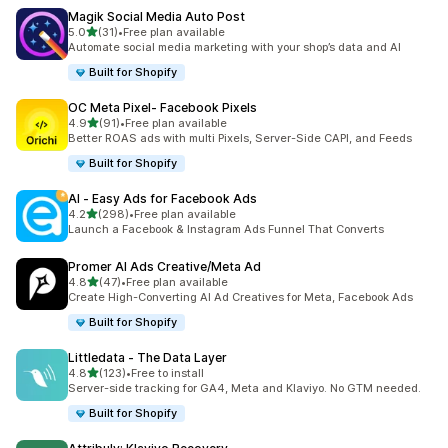
Magik Social Media Auto Post
별 5개 중
5.0
(31)
•
Free plan available
총 리뷰 31개
Automate social media marketing with your shop’s data and AI
Built for Shopify
OC Meta Pixel‑ Facebook Pixels
별 5개 중
4.9
(91)
•
Free plan available
총 리뷰 91개
Better ROAS ads with multi Pixels, Server-Side CAPI, and Feeds
Built for Shopify
AI ‑ Easy Ads for Facebook Ads
별 5개 중
4.2
(298)
•
Free plan available
총 리뷰 298개
Launch a Facebook & Instagram Ads Funnel That Converts
Promer AI Ads Creative/Meta Ad
별 5개 중
4.8
(47)
•
Free plan available
총 리뷰 47개
Create High-Converting AI Ad Creatives for Meta, Facebook Ads
Built for Shopify
Littledata ‑ The Data Layer
별 5개 중
4.8
(123)
•
Free to install
총 리뷰 123개
Server-side tracking for GA4, Meta and Klaviyo. No GTM needed.
Built for Shopify