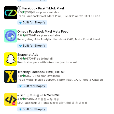
Ⓩ Facebook Pixel Tiktok Pixel
별 5개 중
5.0
(159)
•
Free plan available
총 리뷰 159개
Track Facebook Pixel, Meta Pixel, TikTok Pixel w/ CAPI & Feed
Built for Shopify
Omega Facebook Pixel Meta Feed
별 5개 중
4.8
(876)
•
Free plan available
총 리뷰 876개
Retargeting Ads Analytic: Facebook CAPI, Meta Pixel & Feed
Built for Shopify
Snapchat Ads
별 5개 중
4.6
(670)
•
Free to install
총 리뷰 670개
Reach shoppers with intent not just to scroll
Trackify Facebook Pixel,TikTok
별 5개 중
4.8
(352)
•
Free plan available
총 리뷰 352개
Track Meta Pixels Facebook, TikTok Pixel, CAPI, Feed & Catalog
Built for Shopify
∞ 페이스북 픽셀 ‑Tiktok Pixel
별 5개 중
4.9
(249)
•
무료 플랜 사용 가능
총 리뷰 249개
다중 Facebook 및 Tiktok 픽셀에 대한 서버 측 추적 설정
Built for Shopify