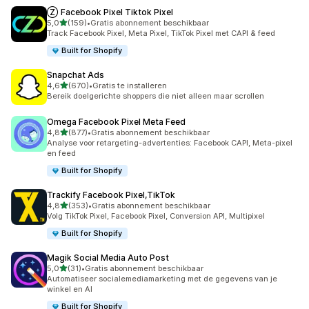
Ⓩ Facebook Pixel Tiktok Pixel
van 5 sterren
5,0
(159)
•
Gratis abonnement beschikbaar
159 recensies in totaal
Track Facebook Pixel, Meta Pixel, TikTok Pixel met CAPI & feed
Built for Shopify
Snapchat Ads
van 5 sterren
4,6
(670)
•
Gratis te installeren
670 recensies in totaal
Bereik doelgerichte shoppers die niet alleen maar scrollen
Omega Facebook Pixel Meta Feed
van 5 sterren
4,8
(877)
•
Gratis abonnement beschikbaar
877 recensies in totaal
Analyse voor retargeting-advertenties: Facebook CAPI, Meta-pixel
en feed
Built for Shopify
Trackify Facebook Pixel,TikTok
van 5 sterren
4,8
(353)
•
Gratis abonnement beschikbaar
353 recensies in totaal
Volg TikTok Pixel, Facebook Pixel, Conversion API, Multipixel
Built for Shopify
Magik Social Media Auto Post
van 5 sterren
5,0
(31)
•
Gratis abonnement beschikbaar
31 recensies in totaal
Automatiseer socialemediamarketing met de gegevens van je
winkel en AI
Built for Shopify