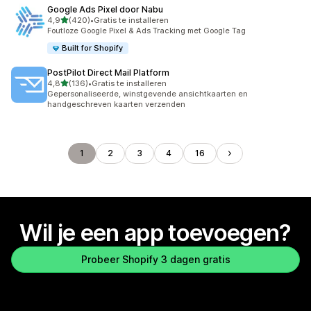
Google Ads Pixel door Nabu
van 5 sterren
4,9
(420)
•
Gratis te installeren
420 recensies in totaal
Foutloze Google Pixel & Ads Tracking met Google Tag
Built for Shopify
PostPilot Direct Mail Platform
van 5 sterren
4,8
(136)
•
Gratis te installeren
136 recensies in totaal
Gepersonaliseerde, winstgevende ansichtkaarten en
handgeschreven kaarten verzenden
1
2
3
4
16
Wil je een app toevoegen?
Probeer Shopify 3 dagen gratis