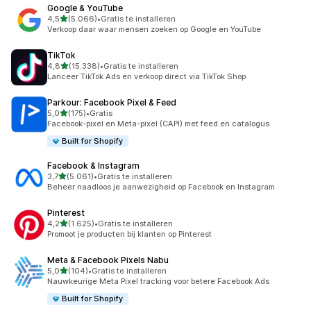
Google & YouTube
van 5 sterren
4,5
(5.066)
•
Gratis te installeren
5066 recensies in totaal
Verkoop daar waar mensen zoeken op Google en YouTube
TikTok
van 5 sterren
4,8
(15.338)
•
Gratis te installeren
15338 recensies in totaal
Lanceer TikTok Ads en verkoop direct via TikTok Shop
Parkour: Facebook Pixel & Feed
van 5 sterren
5,0
(175)
•
Gratis
175 recensies in totaal
Facebook-pixel en Meta-pixel (CAPI) met feed en catalogus
Built for Shopify
Facebook & Instagram
van 5 sterren
3,7
(5.061)
•
Gratis te installeren
5061 recensies in totaal
Beheer naadloos je aanwezigheid op Facebook en Instagram
Pinterest
van 5 sterren
4,2
(1.625)
•
Gratis te installeren
1625 recensies in totaal
Promoot je producten bij klanten op Pinterest
Meta & Facebook Pixels Nabu
van 5 sterren
5,0
(104)
•
Gratis te installeren
104 recensies in totaal
Nauwkeurige Meta Pixel tracking voor betere Facebook Ads
Built for Shopify