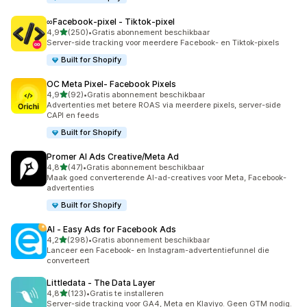
∞Facebook‑pixel ‑ Tiktok‑pixel
van 5 sterren
4,9
(250)
•
Gratis abonnement beschikbaar
250 recensies in totaal
Server-side tracking voor meerdere Facebook- en Tiktok-pixels
Built for Shopify
OC Meta Pixel‑ Facebook Pixels
van 5 sterren
4,9
(92)
•
Gratis abonnement beschikbaar
92 recensies in totaal
Advertenties met betere ROAS via meerdere pixels, server-side
CAPI en feeds
Built for Shopify
Promer AI Ads Creative/Meta Ad
van 5 sterren
4,8
(47)
•
Gratis abonnement beschikbaar
47 recensies in totaal
Maak goed converterende AI-ad-creatives voor Meta, Facebook-
advertenties
Built for Shopify
AI ‑ Easy Ads for Facebook Ads
van 5 sterren
4,2
(298)
•
Gratis abonnement beschikbaar
298 recensies in totaal
Lanceer een Facebook- en Instagram-advertentiefunnel die
converteert
Littledata ‑ The Data Layer
van 5 sterren
4,8
(123)
•
Gratis te installeren
123 recensies in totaal
Server-side tracking voor GA4, Meta en Klaviyo. Geen GTM nodig.