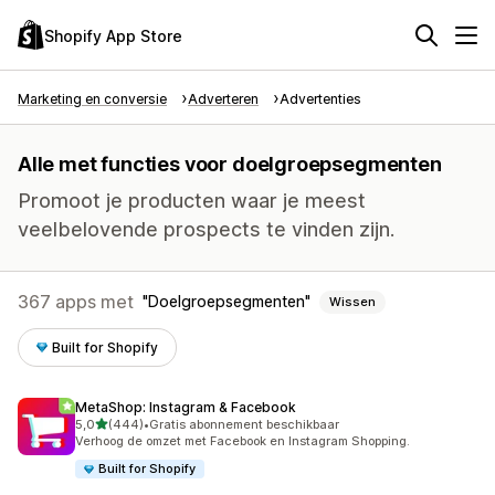
Shopify App Store
Marketing en conversie
Adverteren
Advertenties
Alle met functies voor doelgroepsegmenten
Promoot je producten waar je meest
veelbelovende prospects te vinden zijn.
367 apps met
Doelgroepsegmenten
Wissen
Built for Shopify
MetaShop: Instagram & Facebook
van 5 sterren
5,0
(444)
•
Gratis abonnement beschikbaar
444 recensies in totaal
Verhoog de omzet met Facebook en Instagram Shopping.
Built for Shopify