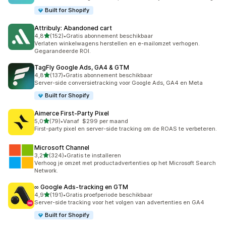
Built for Shopify
Attribuly: Abandoned cart
van 5 sterren
4,8
(152)
•
Gratis abonnement beschikbaar
152 recensies in totaal
Verlaten winkelwagens herstellen en e-mailomzet verhogen.
Gegarandeerde ROI.
TagFly Google Ads, GA4 & GTM
van 5 sterren
4,8
(137)
•
Gratis abonnement beschikbaar
137 recensies in totaal
Server-side conversietracking voor Google Ads, GA4 en Meta
Built for Shopify
Aimerce First‑Party Pixel
van 5 sterren
5,0
(79)
•
Vanaf $299 per maand
79 recensies in totaal
First-party pixel en server-side tracking om de ROAS te verbeteren.
Microsoft Channel
van 5 sterren
3,2
(324)
•
Gratis te installeren
324 recensies in totaal
Verhoog je omzet met productadvertenties op het Microsoft Search
Network.
∞ Google Ads‑tracking en GTM
van 5 sterren
4,9
(191)
•
Gratis proefperiode beschikbaar
191 recensies in totaal
Server-side tracking voor het volgen van advertenties en GA4
Built for Shopify