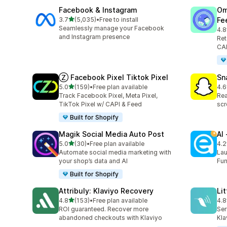
Facebook & Instagram
Om
เต็ม 5 ดาว
3.7
(5,035)
•
Free to install
Fe
ทั้งหมด 5035 รีวิว
Seamlessly manage your Facebook
4.8
ทั้ง
and Instagram presence
Ret
CAP
Ⓩ Facebook Pixel Tiktok Pixel
Sn
เต็ม 5 ดาว
5.0
(159)
•
Free plan available
4.6
ทั้งหมด 159 รีวิว
ทั้ง
Track Facebook Pixel, Meta Pixel,
Rea
TikTok Pixel w/ CAPI & Feed
scr
Built for Shopify
Magik Social Media Auto Post
AI
เต็ม 5 ดาว
5.0
(30)
•
Free plan available
4.2
ทั้งหมด 30 รีวิว
ทั้ง
Automate social media marketing with
Lau
your shop’s data and AI
Fun
Built for Shopify
Attribuly: Klaviyo Recovery
Li
เต็ม 5 ดาว
4.8
(153)
•
Free plan available
4.8
ทั้งหมด 153 รีวิว
ทั้ง
ROI guaranteed. Recover more
Ser
abandoned checkouts with Klaviyo
Kla