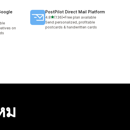
Google
PostPilot Direct Mail Platform
เต็ม 5 ดาว
4.8
(136)
•
Free plan available
ทั้งหมด 136 รีวิว
Send personalized, profitable
able
postcards & handwritten cards
eatives on
Ads
ไหม