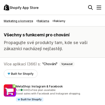
Shopify App Store
Marketing a konverze
Reklama
Reklamy
Všechny s funkcemi pro chování
Propagujte své produkty tam, kde se vaši
zákazníci nacházejí nejčastěji.
Více aplikací (366) s:
Chování
Vymazat
Built for Shopify
MetaShop: Instagram & Facebook
z 5 hvězd
5,0
(440)
•
Free plan available
Celkový počet recenzí: 440
Boost sales with Facebook and Instagram shopping.
Built for Shopify