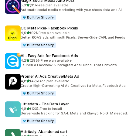
Magik Social Media Auto Post
z 5 hvězd
5,0
(31)
•
Free plan available
Celkový počet recenzí: 31
Automate social media marketing with your shop’s data and AI
Built for Shopify
OC Meta Pixel‑ Facebook Pixels
z 5 hvězd
4,9
(92)
•
Free plan available
Celkový počet recenzí: 92
Better ROAS ads with multi Pixels, Server-Side CAPI, and Feeds
Built for Shopify
AI ‑ Easy Ads for Facebook Ads
z 5 hvězd
4,2
(298)
•
Free plan available
Celkový počet recenzí: 298
Launch a Facebook & Instagram Ads Funnel That Converts
Promer AI Ads Creative/Meta Ad
z 5 hvězd
4,8
(47)
•
Free plan available
Celkový počet recenzí: 47
Create High-Converting AI Ad Creatives for Meta, Facebook Ads
Built for Shopify
Littledata ‑ The Data Layer
z 5 hvězd
4,8
(123)
•
Free to install
Celkový počet recenzí: 123
Server-side tracking for GA4, Meta and Klaviyo. No GTM needed.
Built for Shopify
Attribuly: Abandoned cart