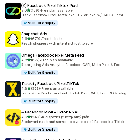
Ⓩ Facebook Pixel Tiktok Pixel
z 5 hvězd
5,0
(159)
•
Free plan available
Celkový počet recenzí: 159
Track Facebook Pixel, Meta Pixel, TikTok Pixel w/ CAPI & Feed
Built for Shopify
Snapchat Ads
z 5 hvězd
4,6
(670)
•
Free to install
Celkový počet recenzí: 670
Reach shoppers with intent not just to scroll
Omega Facebook Pixel Meta Feed
z 5 hvězd
4,8
(877)
•
Free plan available
Celkový počet recenzí: 877
Retargeting Ads Analytic: Facebook CAPI, Meta Pixel & Feed
Built for Shopify
Trackify Facebook Pixel,TikTok
z 5 hvězd
4,8
(352)
•
Free plan available
Celkový počet recenzí: 352
Track Meta Pixels Facebook, TikTok Pixel, CAPI, Feed & Catalog
Built for Shopify
∞ Facebook Pixel ‑Tiktok Pixel
z 5 hvězd
4,9
(249)
•
K dispozici je bezplatný plán
Celkový počet recenzí: 249
Sledování na straně serveru pro více pixelů Facebook a Tiktok
Built for Shopify