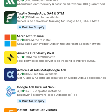
z 5 hvězd
4,8
(152)
•
Free plan available
Celkový počet recenzí: 152
Abandoned cart recovery & boost email revenue. ROI guaranteed.
TagFly Google Ads, GA4 & GTM
z 5 hvězd
4,8
(136)
•
Free plan available
Celkový počet recenzí: 136
Server-side conversion tracking for Google Ads, GA4 & Meta
Built for Shopify
Microsoft Channel
z 5 hvězd
3,2
(324)
•
Free to install
Celkový počet recenzí: 324
Grow sales with Product Ads on the Microsoft Search Network.
Aimerce First‑Party Pixel
z 5 hvězd
5,0
(79)
•
From $299/month
Celkový počet recenzí: 79
First-party pixel and server-side tracking to improve ROAS.
AdScale AI Ads Meta/Google Ads
z 5 hvězd
4,7
(337)
•
Free trial available
Celkový počet recenzí: 337
Get AI ads & Agentic ad creatives on Google Ads & Facebook Ads
Google Ads Pixel od Nabu
z 5 hvězd
4,9
(420)
•
Bezplatná instalace
Celkový počet recenzí: 420
Bezchybné sledování Pixel a Ads pomocí Tag
Built for Shopify
Instant Traffic: Get Visitors