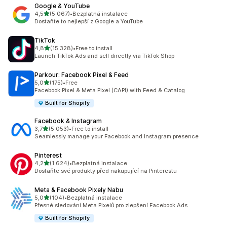
Google & YouTube
z 5 hvězd
4,5
(5 067)
•
Bezplatná instalace
Celkový počet recenzí: 5067
Dostaňte to nejlepší z Google a YouTube
TikTok
z 5 hvězd
4,8
(15 328)
•
Free to install
Celkový počet recenzí: 15328
Launch TikTok Ads and sell directly via TikTok Shop
Parkour: Facebook Pixel & Feed
z 5 hvězd
5,0
(175)
•
Free
Celkový počet recenzí: 175
Facebook Pixel & Meta Pixel (CAPI) with Feed & Catalog
Built for Shopify
Facebook & Instagram
z 5 hvězd
3,7
(5 053)
•
Free to install
Celkový počet recenzí: 5053
Seamlessly manage your Facebook and Instagram presence
Pinterest
z 5 hvězd
4,2
(1 624)
•
Bezplatná instalace
Celkový počet recenzí: 1624
Dostaňte své produkty před nakupující na Pinterestu
Meta & Facebook Pixely Nabu
z 5 hvězd
5,0
(104)
•
Bezplatná instalace
Celkový počet recenzí: 104
Přesné sledování Meta Pixelů pro zlepšení Facebook Ads
Built for Shopify