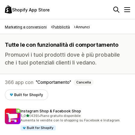
Shopify App Store
Marketing e conversioni
Pubblicità
Annunci
Tutte le con funzionalità di comportamento
Promuovi i tuoi prodotti dove è più probabile
che i tuoi potenziali clienti li vedano.
366 app con
Comportamento
Cancella
Built for Shopify
Instagram Shop & Facebook Shop
stelle su 5
5,0
(439)
•
Piano gratuito disponibile
439 recensioni totali
Aumenta le vendite con lo shopping su Facebook e Instagram.
Built for Shopify