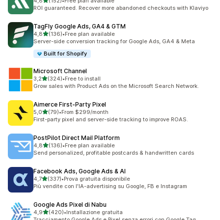
stelle su 5
4,8
(152)
•
Free plan available
152 recensioni totali
ROI guaranteed. Recover more abandoned checkouts with Klaviyo
TagFly Google Ads, GA4 & GTM
stelle su 5
4,8
(136)
•
Free plan available
136 recensioni totali
Server-side conversion tracking for Google Ads, GA4 & Meta
Built for Shopify
Microsoft Channel
stelle su 5
3,2
(324)
•
Free to install
324 recensioni totali
Grow sales with Product Ads on the Microsoft Search Network.
Aimerce First‑Party Pixel
stelle su 5
5,0
(79)
•
From $299/month
79 recensioni totali
First-party pixel and server-side tracking to improve ROAS.
PostPilot Direct Mail Platform
stelle su 5
4,8
(136)
•
Free plan available
136 recensioni totali
Send personalized, profitable postcards & handwritten cards
Facebook Ads, Google Ads & AI
stelle su 5
4,7
(337)
•
Prova gratuita disponibile
337 recensioni totali
Più vendite con l'IA-advertising su Google, FB e Instagram
Google Ads Pixel di Nabu
stelle su 5
4,9
(420)
•
Installazione gratuita
420 recensioni totali
Tracciamento Google Ads e Pixel senza errori con Google Tag