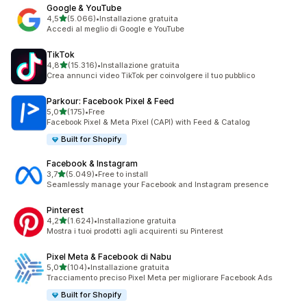
Google & YouTube
stelle su 5
4,5
(5.066)
•
Installazione gratuita
5066 recensioni totali
Accedi al meglio di Google e YouTube
TikTok
stelle su 5
4,8
(15.316)
•
Installazione gratuita
15316 recensioni totali
Crea annunci video TikTok per coinvolgere il tuo pubblico
Parkour: Facebook Pixel & Feed
stelle su 5
5,0
(175)
•
Free
175 recensioni totali
Facebook Pixel & Meta Pixel (CAPI) with Feed & Catalog
Built for Shopify
Facebook & Instagram
stelle su 5
3,7
(5.049)
•
Free to install
5049 recensioni totali
Seamlessly manage your Facebook and Instagram presence
Pinterest
stelle su 5
4,2
(1.624)
•
Installazione gratuita
1624 recensioni totali
Mostra i tuoi prodotti agli acquirenti su Pinterest
Pixel Meta & Facebook di Nabu
stelle su 5
5,0
(104)
•
Installazione gratuita
104 recensioni totali
Tracciamento preciso Pixel Meta per migliorare Facebook Ads
Built for Shopify