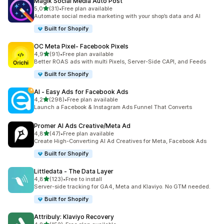
Magik Social Media Auto Post
stelle su 5
5,0
(31)
•
Free plan available
31 recensioni totali
Automate social media marketing with your shop’s data and AI
Built for Shopify
OC Meta Pixel‑ Facebook Pixels
stelle su 5
4,9
(91)
•
Free plan available
91 recensioni totali
Better ROAS ads with multi Pixels, Server-Side CAPI, and Feeds
Built for Shopify
AI ‑ Easy Ads for Facebook Ads
stelle su 5
4,2
(298)
•
Free plan available
298 recensioni totali
Launch a Facebook & Instagram Ads Funnel That Converts
Promer AI Ads Creative/Meta Ad
stelle su 5
4,8
(47)
•
Free plan available
47 recensioni totali
Create High-Converting AI Ad Creatives for Meta, Facebook Ads
Built for Shopify
Littledata ‑ The Data Layer
stelle su 5
4,8
(123)
•
Free to install
123 recensioni totali
Server-side tracking for GA4, Meta and Klaviyo. No GTM needed.
Built for Shopify
Attribuly: Klaviyo Recovery