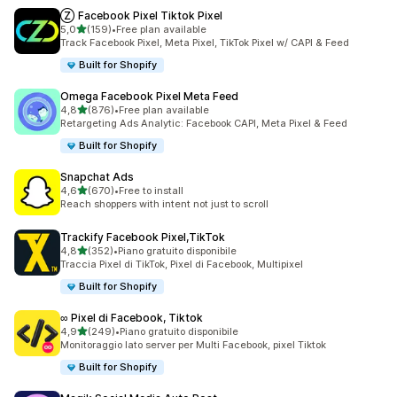
Ⓩ Facebook Pixel Tiktok Pixel
stelle su 5
5,0
(159)
•
Free plan available
159 recensioni totali
Track Facebook Pixel, Meta Pixel, TikTok Pixel w/ CAPI & Feed
Built for Shopify
Omega Facebook Pixel Meta Feed
stelle su 5
4,8
(876)
•
Free plan available
876 recensioni totali
Retargeting Ads Analytic: Facebook CAPI, Meta Pixel & Feed
Built for Shopify
Snapchat Ads
stelle su 5
4,6
(670)
•
Free to install
670 recensioni totali
Reach shoppers with intent not just to scroll
Trackify Facebook Pixel,TikTok
stelle su 5
4,8
(352)
•
Piano gratuito disponibile
352 recensioni totali
Traccia Pixel di TikTok, Pixel di Facebook, Multipixel
Built for Shopify
∞ Pixel di Facebook, Tiktok
stelle su 5
4,9
(249)
•
Piano gratuito disponibile
249 recensioni totali
Monitoraggio lato server per Multi Facebook, pixel Tiktok
Built for Shopify