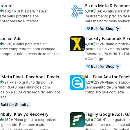
nterest
Pixels Meta & Facebo
de 5 estrelas
de 5 estrelas
(1.624)
•
Grátis para instalar
5,0
(104)
•
Grátis para inst
4 avaliações ao todo
104 avaliações ao todo
tre seus produtos aos
Rastreamento preciso de P
pradores no Pinterest
para melhorar seus anúnci
Built for Shopify
apchat Ads
Trackify Facebook Pix
de 5 estrelas
de 5 estrelas
(670)
•
Grátis para instalar
4,8
(352)
•
Plano gratuito 
 avaliações ao todo
352 avaliações ao todo
ance compradores com intenção
Rastreie os pixels da Meta
compra, e não apenas de rolar a tela
Facebook, Pixel do TikTok
e Catálogo
Built for Shopify
 Meta Pixel‑ Facebook Pixels
IA ‑ Easy Ads for Fac
de 5 estrelas
de 5 estrelas
(91)
•
Plano gratuito disponível
4,2
(298)
•
Plano gratuito 
avaliações ao todo
298 avaliações ao todo
hor ROAS para anúncios com
Lançamento de um funil pub
ios pixels, CAPI do lado do servidor
completo que converte
eeds
Built for Shopify
tribuly: Klaviyo Recovery
TagFly Google Ads, 
de 5 estrelas
de 5 estrelas
(152)
•
Plano gratuito disponível
4,8
(136)
•
Plano gratuito 
 avaliações ao todo
136 avaliações ao todo
 garantido. Recupere mais
Rastreamento de conversã
eckouts abandonados com o
do servidor para Google A