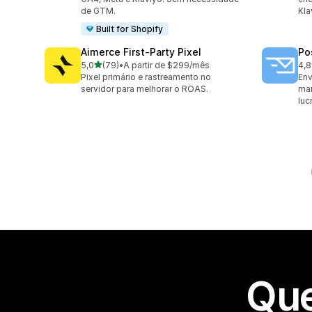
de GTM.
Kla
Built for Shopify
Aimerce First‑Party Pixel
Po
de 5 estrelas
5,0
(79)
•
A partir de $299/mês
4,8
79 avaliações ao todo
136
Pixel primário e rastreamento no
Env
servidor para melhorar o ROAS.
man
luc
Que