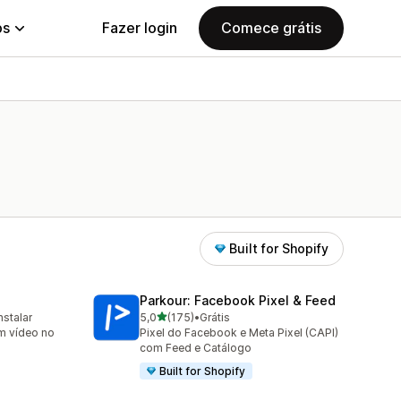
ps
Fazer login
Comece grátis
Built for Shopify
Parkour: Facebook Pixel & Feed
de 5 estrelas
nstalar
5,0
(175)
•
Grátis
175 avaliações ao todo
em vídeo no
Pixel do Facebook e Meta Pixel (CAPI)
com Feed e Catálogo
Built for Shopify