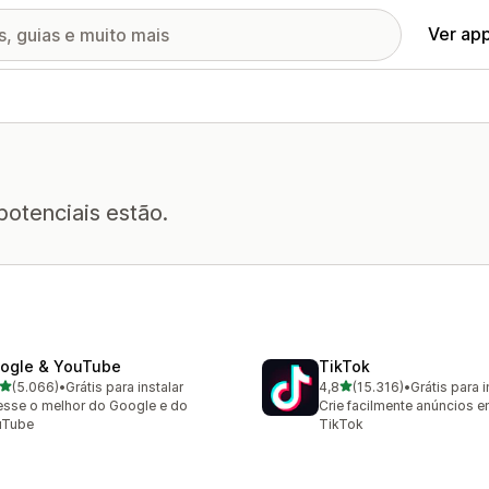
Ver ap
potenciais estão.
ogle & YouTube
TikTok
de 5 estrelas
de 5 estrelas
(5.066)
•
Grátis para instalar
4,8
(15.316)
•
Grátis para i
6 avaliações ao todo
15316 avaliações ao todo
sse o melhor do Google e do
Crie facilmente anúncios 
uTube
TikTok