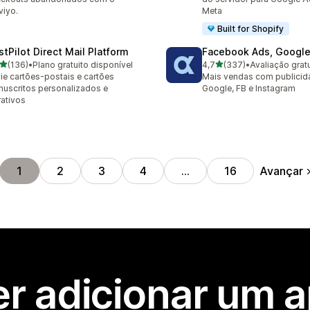
viyo.
Meta
Built for Shopify
stPilot Direct Mail Platform
Facebook Ads, Google
de 5 estrelas
de 5 estrelas
(136)
•
Plano gratuito disponível
4,7
(337)
•
Avaliação gratu
 avaliações ao todo
337 avaliações ao todo
ie cartões-postais e cartões
Mais vendas com publicid
uscritos personalizados e
Google, FB e Instagram
rativos
Avançar
1
2
3
4
…
16
r adicionar um 