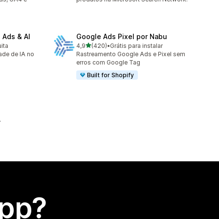
 Ads & AI
Google Ads Pixel por Nabu
de 5 estrelas
ita
4,9
(420)
•
Grátis para instalar
420 avaliações ao todo
ade de IA no
Rastreamento Google Ads e Pixel sem
erros com Google Tag
Built for Shopify
app?