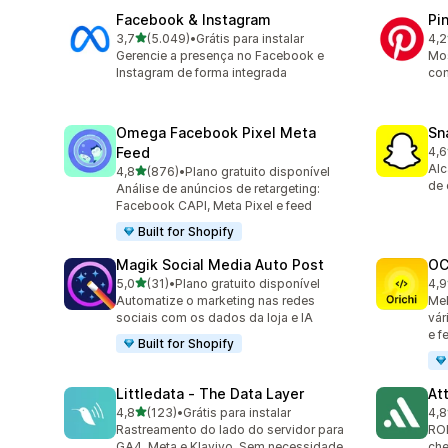
Facebook & Instagram
Pi
de 5 estrelas
3,7
(5.049)
•
Grátis para instalar
4,2
5049 avaliações ao todo
162
Gerencie a presença no Facebook e
Mos
Instagram de forma integrada
com
Omega Facebook Pixel Meta
Sn
Feed
4,6
670
Alc
de 5 estrelas
4,8
(876)
•
Plano gratuito disponível
876 avaliações ao todo
de 
Análise de anúncios de retargeting:
Facebook CAPI, Meta Pixel e feed
Built for Shopify
Magik Social Media Auto Post
OC
de 5 estrelas
5,0
(31)
•
Plano gratuito disponível
4,9
31 avaliações ao todo
91 
Automatize o marketing nas redes
Mel
sociais com os dados da loja e IA
vár
e f
Built for Shopify
Littledata ‑ The Data Layer
At
de 5 estrelas
4,8
(123)
•
Grátis para instalar
4,8
123 avaliações ao todo
152
Rastreamento do lado do servidor para
ROI
GA4, Meta e Klaviyo. Sem necessidade
ch