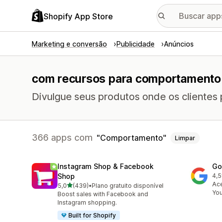
Shopify App Store
Marketing e conversão
Publicidade
Anúncios
com recursos para comportamento
Divulgue seus produtos onde os clientes 
366 apps com
Comportamento
Limpar
Instagram Shop & Facebook
Go
Shop
4,5
506
Ace
de 5 estrelas
5,0
(439)
•
Plano gratuito disponível
439 avaliações ao todo
Yo
Boost sales with Facebook and
Instagram shopping.
Built for Shopify