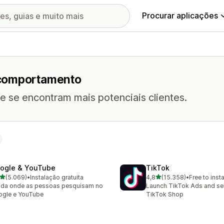
Procurar aplicações
 comportamento
 se encontram mais potenciais clientes.
ogle & YouTube
TikTok
de 5 estrelas
de 5 estrelas
(5.069)
•
Instalação gratuita
4,8
(15.358)
•
Free to insta
9 total de avaliações
15358 total de avaliações
da onde as pessoas pesquisam no
Launch TikTok Ads and sell
ogle e YouTube
TikTok Shop