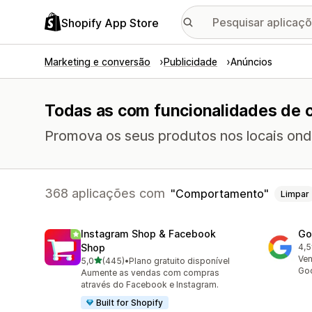
Shopify App Store
Marketing e conversão
Publicidade
Anúncios
Todas as com funcionalidades de
Promova os seus produtos nos locais onde
368 aplicações com
Comportamento
Limpar
Instagram Shop & Facebook
Go
Shop
4,5
506
Ven
de 5 estrelas
5,0
(445)
•
Plano gratuito disponível
445 total de avaliações
Go
Aumente as vendas com compras
através do Facebook e Instagram.
Built for Shopify