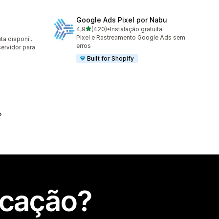
Google Ads Pixel por Nabu
de 5 estrelas
4,9
(420)
•
Instalação gratuita
420 total de avaliações
Pixel e Rastreamento Google Ads sem
Avaliação gratuita disponível
erros
ervidor para
Built for Shopify
icação?