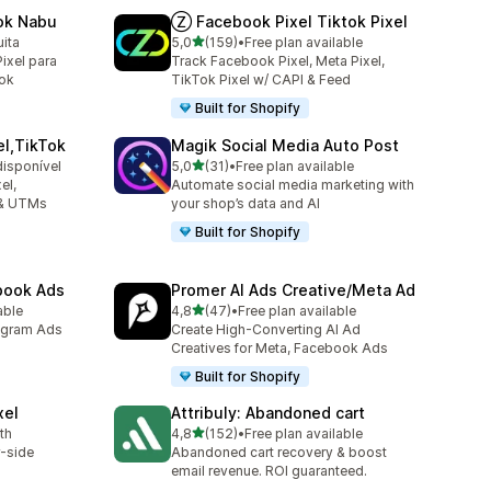
ok Nabu
Ⓩ Facebook Pixel Tiktok Pixel
de 5 estrelas
uita
5,0
(159)
•
Free plan available
159 total de avaliações
ixel para
Track Facebook Pixel, Meta Pixel,
ok
TikTok Pixel w/ CAPI & Feed
Built for Shopify
el,TikTok
Magik Social Media Auto Post
de 5 estrelas
disponível
5,0
(31)
•
Free plan available
31 total de avaliações
el,
Automate social media marketing with
 & UTMs
your shop’s data and AI
Built for Shopify
ebook Ads
Promer AI Ads Creative/Meta Ad
de 5 estrelas
able
4,8
(47)
•
Free plan available
47 total de avaliações
agram Ads
Create High-Converting AI Ad
Creatives for Meta, Facebook Ads
Built for Shopify
xel
Attribuly: Abandoned cart
de 5 estrelas
th
4,8
(152)
•
Free plan available
152 total de avaliações
r-side
Abandoned cart recovery & boost
email revenue. ROI guaranteed.