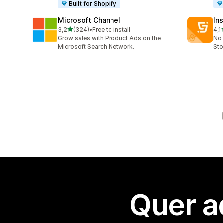
Built for Shopify
Microsoft Channel
Ins
de 5 estrelas
3,2
(324)
•
Free to install
4,1
324 total de avaliações
134
Grow sales with Product Ads on the
No 
Microsoft Search Network.
Sto
Quer a