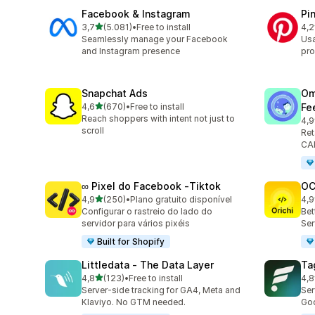
Facebook & Instagram
Pi
de 5 estrelas
3,7
(5.081)
•
Free to install
4,2
5081 total de avaliações
162
Seamlessly manage your Facebook
Usa
and Instagram presence
pr
Snapchat Ads
Om
de 5 estrelas
4,6
(670)
•
Free to install
Fe
670 total de avaliações
Reach shoppers with intent not just to
4,9
878
scroll
Ret
CAP
∞ Pixel do Facebook ‑Tiktok
OC
de 5 estrelas
4,9
(250)
•
Plano gratuito disponível
4,9
250 total de avaliações
92 
Configurar o rastreio do lado do
Bet
servidor para vários pixéis
Ser
Built for Shopify
Littledata ‑ The Data Layer
Ta
de 5 estrelas
4,8
(123)
•
Free to install
4,8
123 total de avaliações
137
Server-side tracking for GA4, Meta and
Ser
Klaviyo. No GTM needed.
Goo