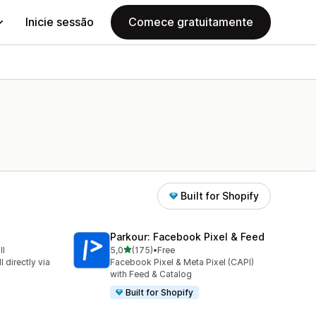
Inicie sessão
Comece gratuitamente
Built for Shopify
Parkour: Facebook Pixel & Feed
de 5 estrelas
ll
5,0
(175)
•
Free
175 total de avaliações
 directly via
Facebook Pixel & Meta Pixel (CAPI)
with Feed & Catalog
Built for Shopify