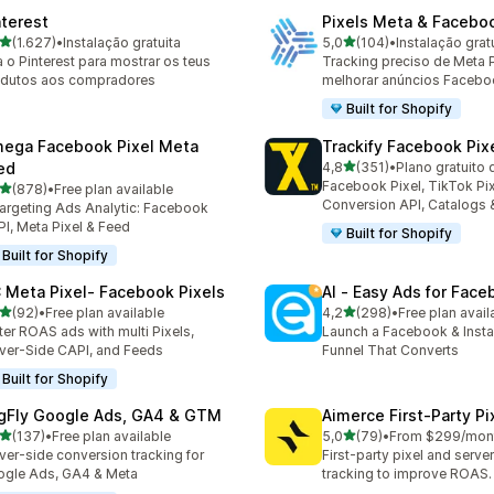
nterest
Pixels Meta & Facebo
de 5 estrelas
de 5 estrelas
(1.627)
•
Instalação gratuita
5,0
(104)
•
Instalação grat
7 total de avaliações
104 total de avaliações
 o Pinterest para mostrar os teus
Tracking preciso de Meta P
odutos aos compradores
melhorar anúncios Facebo
Built for Shopify
ega Facebook Pixel Meta
Trackify Facebook Pix
de 5 estrelas
ed
4,8
(351)
•
Plano gratuito 
351 total de avaliações
Facebook Pixel, TikTok Pix
de 5 estrelas
(878)
•
Free plan available
 total de avaliações
Conversion API, Catalogs
argeting Ads Analytic: Facebook
I, Meta Pixel & Feed
Built for Shopify
Built for Shopify
 Meta Pixel‑ Facebook Pixels
AI ‑ Easy Ads for Fac
de 5 estrelas
de 5 estrelas
(92)
•
Free plan available
4,2
(298)
•
Free plan avail
total de avaliações
298 total de avaliações
ter ROAS ads with multi Pixels,
Launch a Facebook & Inst
ver-Side CAPI, and Feeds
Funnel That Converts
Built for Shopify
gFly Google Ads, GA4 & GTM
Aimerce First‑Party Pi
de 5 estrelas
de 5 estrelas
(137)
•
Free plan available
5,0
(79)
•
From $299/mon
 total de avaliações
79 total de avaliações
ver-side conversion tracking for
First-party pixel and serve
gle Ads, GA4 & Meta
tracking to improve ROAS.