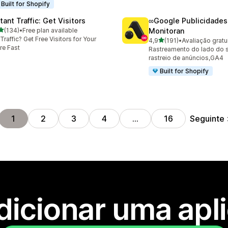
Built for Shopify
tant Traffic: Get Visitors
∞Google Publicidades
de 5 estrelas
(134)
•
Free plan available
Monitoran
 total de avaliações
Traffic? Get Free Visitors for Your
de 5 estrelas
4,9
(191)
•
191 total de avaliações
re Fast
Rastreamento do lado do s
rastreio de anúncios,GA4
Built for Shopify
Seguinte
1
2
3
4
…
16
dicionar uma apl