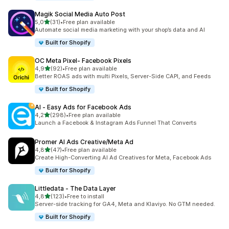
Magik Social Media Auto Post
5 yıldız üzerinden
5,0
(31)
•
Free plan available
toplam 31 değerlendirme
Automate social media marketing with your shop’s data and AI
Built for Shopify
OC Meta Pixel‑ Facebook Pixels
5 yıldız üzerinden
4,9
(92)
•
Free plan available
toplam 92 değerlendirme
Better ROAS ads with multi Pixels, Server-Side CAPI, and Feeds
Built for Shopify
AI ‑ Easy Ads for Facebook Ads
5 yıldız üzerinden
4,2
(298)
•
Free plan available
toplam 298 değerlendirme
Launch a Facebook & Instagram Ads Funnel That Converts
Promer AI Ads Creative/Meta Ad
5 yıldız üzerinden
4,8
(47)
•
Free plan available
toplam 47 değerlendirme
Create High-Converting AI Ad Creatives for Meta, Facebook Ads
Built for Shopify
Littledata ‑ The Data Layer
5 yıldız üzerinden
4,8
(123)
•
Free to install
toplam 123 değerlendirme
Server-side tracking for GA4, Meta and Klaviyo. No GTM needed.
Built for Shopify