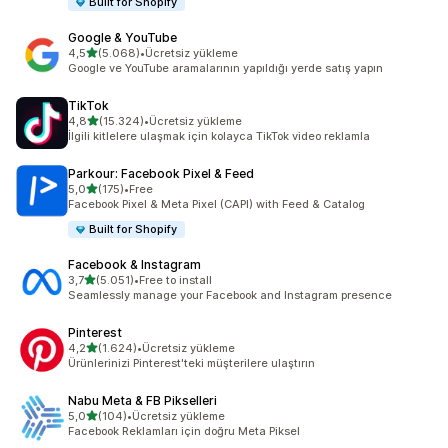
Built for Shopify
Google & YouTube
5 yıldız üzerinden
4,5
(5.068)
•
Ücretsiz yükleme
toplam 5068 değerlendirme
Google ve YouTube aramalarının yapıldığı yerde satış yapın
TikTok
5 yıldız üzerinden
4,8
(15.324)
•
Ücretsiz yükleme
toplam 15324 değerlendirme
İlgili kitlelere ulaşmak için kolayca TikTok video reklamla
Parkour: Facebook Pixel & Feed
5 yıldız üzerinden
5,0
(175)
•
Free
toplam 175 değerlendirme
Facebook Pixel & Meta Pixel (CAPI) with Feed & Catalog
Built for Shopify
Facebook & Instagram
5 yıldız üzerinden
3,7
(5.051)
•
Free to install
toplam 5051 değerlendirme
Seamlessly manage your Facebook and Instagram presence
Pinterest
5 yıldız üzerinden
4,2
(1.624)
•
Ücretsiz yükleme
toplam 1624 değerlendirme
Ürünlerinizi Pinterest'teki müşterilere ulaştırın
Nabu Meta & FB Pikselleri
5 yıldız üzerinden
5,0
(104)
•
Ücretsiz yükleme
toplam 104 değerlendirme
Facebook Reklamları için doğru Meta Piksel