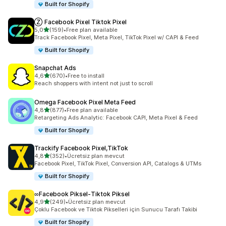
Built for Shopify
Ⓩ Facebook Pixel Tiktok Pixel
5 yıldız üzerinden
5,0
(159)
•
Free plan available
toplam 159 değerlendirme
Track Facebook Pixel, Meta Pixel, TikTok Pixel w/ CAPI & Feed
Built for Shopify
Snapchat Ads
5 yıldız üzerinden
4,6
(670)
•
Free to install
toplam 670 değerlendirme
Reach shoppers with intent not just to scroll
Omega Facebook Pixel Meta Feed
5 yıldız üzerinden
4,8
(877)
•
Free plan available
toplam 877 değerlendirme
Retargeting Ads Analytic: Facebook CAPI, Meta Pixel & Feed
Built for Shopify
Trackify Facebook Pixel,TikTok
5 yıldız üzerinden
4,8
(352)
•
Ücretsiz plan mevcut
toplam 352 değerlendirme
Facebook Pixel, TikTok Pixel, Conversion API, Catalogs & UTMs
Built for Shopify
∞Facebook Piksel‑Tiktok Piksel
5 yıldız üzerinden
4,9
(249)
•
Ücretsiz plan mevcut
toplam 249 değerlendirme
Çoklu Facebook ve Tiktok Pikselleri için Sunucu Tarafı Takibi
Built for Shopify