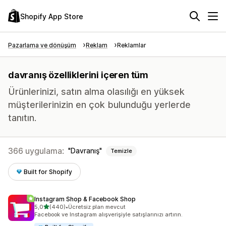
Shopify App Store
Pazarlama ve dönüşüm
Reklam
Reklamlar
davranış özelliklerini içeren tüm
Ürünlerinizi, satın alma olasılığı en yüksek
müşterilerinizin en çok bulunduğu yerlerde
tanıtın.
366 uygulama:
Davranış
Temizle
Built for Shopify
Instagram Shop & Facebook Shop
5 yıldız üzerinden
5,0
(440)
•
Ücretsiz plan mevcut
toplam 440 değerlendirme
Facebook ve Instagram alışverişiyle satışlarınızı artırın.