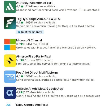
Attribuly: Abandoned cart
5 yıldız üzerinden
4,8
(152)
•
Free plan available
toplam 152 değerlendirme
Abandoned cart recovery & boost email revenue. ROI guaranteed.
TagFly Google Ads, GA4 & GTM
5 yıldız üzerinden
4,8
(136)
•
Free plan available
toplam 136 değerlendirme
Server-side conversion tracking for Google Ads, GA4 & Meta
Built for Shopify
Microsoft Channel
5 yıldız üzerinden
3,2
(324)
•
Free to install
toplam 324 değerlendirme
Grow sales with Product Ads on the Microsoft Search Network.
Aimerce First‑Party Pixel
5 yıldız üzerinden
5,0
(79)
•
From $299/month
toplam 79 değerlendirme
First-party pixel and server-side tracking to improve ROAS.
PostPilot Direct Mail Platform
5 yıldız üzerinden
4,8
(136)
•
Free plan available
toplam 136 değerlendirme
Send personalized, profitable postcards & handwritten cards
AdScale AI Ads Meta/Google Ads
5 yıldız üzerinden
4,7
(337)
•
Free trial available
toplam 337 değerlendirme
Get AI ads & Agentic ad creatives on Google Ads & Facebook Ads
Nabu Google Ads Pixel