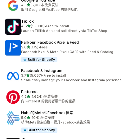
Google & YouTube
滿分 5 顆星
4.5
(5,065)
•
免費安裝
共有 5065 則評價
取用 Google 和 YouTube 的精選功能
TikTok
滿分 5 顆星
4.8
(15,330)
•
Free to install
共有 15330 則評價
Launch TikTok Ads and sell directly via TikTok Shop
Parkour: Facebook Pixel & Feed
滿分 5 顆星
5.0
(175)
•
Free
共有 175 則評價
Facebook Pixel & Meta Pixel (CAPI) with Feed & Catalog
Built for Shopify
Facebook & Instagram
滿分 5 顆星
3.7
(5,057)
•
Free to install
共有 5057 則評價
Seamlessly manage your Facebook and Instagram presence
Pinterest
滿分 5 顆星
4.2
(1,624)
•
免費安裝
共有 1624 則評價
向 Pinterest 的使用者展示你的產品
Nabu的Meta和Facebook像素
滿分 5 顆星
5.0
(104)
•
免費安裝
共有 104 則評價
精準Meta像素追蹤，提升Facebook廣告效果
Built for Shopify