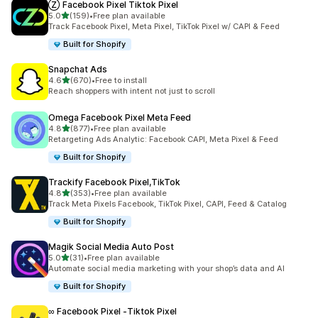
Ⓩ Facebook Pixel Tiktok Pixel
滿分 5 顆星
5.0
(159)
•
Free plan available
共有 159 則評價
Track Facebook Pixel, Meta Pixel, TikTok Pixel w/ CAPI & Feed
Built for Shopify
Snapchat Ads
滿分 5 顆星
4.6
(670)
•
Free to install
共有 670 則評價
Reach shoppers with intent not just to scroll
Omega Facebook Pixel Meta Feed
滿分 5 顆星
4.8
(877)
•
Free plan available
共有 877 則評價
Retargeting Ads Analytic: Facebook CAPI, Meta Pixel & Feed
Built for Shopify
Trackify Facebook Pixel,TikTok
滿分 5 顆星
4.8
(353)
•
Free plan available
共有 353 則評價
Track Meta Pixels Facebook, TikTok Pixel, CAPI, Feed & Catalog
Built for Shopify
Magik Social Media Auto Post
滿分 5 顆星
5.0
(31)
•
Free plan available
共有 31 則評價
Automate social media marketing with your shop’s data and AI
Built for Shopify
∞ Facebook Pixel ‑Tiktok Pixel