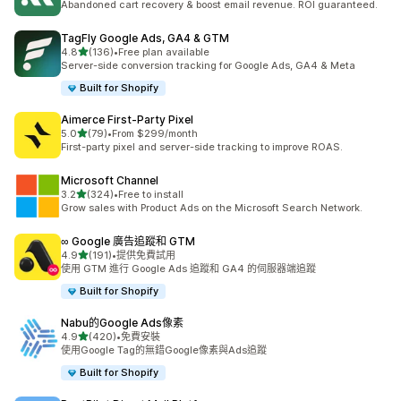
Abandoned cart recovery & boost email revenue. ROI guaranteed.
TagFly Google Ads, GA4 & GTM
滿分 5 顆星
4.8
(136)
•
Free plan available
共有 136 則評價
Server-side conversion tracking for Google Ads, GA4 & Meta
Built for Shopify
Aimerce First‑Party Pixel
滿分 5 顆星
5.0
(79)
•
From $299/month
共有 79 則評價
First-party pixel and server-side tracking to improve ROAS.
Microsoft Channel
滿分 5 顆星
3.2
(324)
•
Free to install
共有 324 則評價
Grow sales with Product Ads on the Microsoft Search Network.
∞ Google 廣告追蹤和 GTM
滿分 5 顆星
4.9
(191)
•
提供免費試用
共有 191 則評價
使用 GTM 進行 Google Ads 追蹤和 GA4 的伺服器端追蹤
Built for Shopify
Nabu的Google Ads像素
滿分 5 顆星
4.9
(420)
•
免費安裝
共有 420 則評價
使用Google Tag的無錯Google像素與Ads追蹤
Built for Shopify