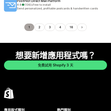
PostPilot Direct Mail Platform
滿分 5 顆星
4.8
(136)
•
Free to install
共有 136 則評價
Send personalized, profitable postcards & handwritten cards
1
2
3
4
16
想要新增應用程式嗎？
免費試用 Shopify 3 天
應用程式類別
熱門類別