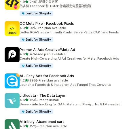
滿分 5 顆星
4.9
(249)
•
提供免費方案
共有 249 則評價
為多個 Facebook 和 Tiktok 像素設定伺服器端追蹤
Built for Shopify
OC Meta Pixel‑ Facebook Pixels
滿分 5 顆星
4.9
(92)
•
Free plan available
共有 92 則評價
Better ROAS ads with multi Pixels, Server-Side CAPI, and Feeds
Built for Shopify
Promer AI Ads Creative/Meta Ad
滿分 5 顆星
4.8
(47)
•
Free plan available
共有 47 則評價
Create High-Converting AI Ad Creatives for Meta, Facebook Ads
Built for Shopify
AI ‑ Easy Ads for Facebook Ads
滿分 5 顆星
4.2
(298)
•
Free plan available
共有 298 則評價
Launch a Facebook & Instagram Ads Funnel That Converts
Littledata ‑ The Data Layer
滿分 5 顆星
4.8
(123)
•
Free to install
共有 123 則評價
Server-side tracking for GA4, Meta and Klaviyo. No GTM needed.
Built for Shopify
Attribuly: Abandoned cart
滿分 5 顆星
4.8
(152)
•
Free plan available
共有 152 則評價