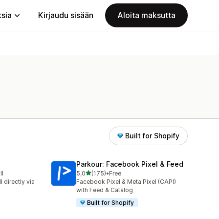
ksia
Kirjaudu sisään
Aloita maksutta
Built for Shopify
Parkour: Facebook Pixel & Feed
/ 5 tähteä
ll
5,0
(175)
•
Free
ä
175 arvostelua yhteensä
 directly via
Facebook Pixel & Meta Pixel (CAPI)
with Feed & Catalog
Built for Shopify