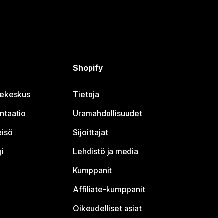
Shopify
jekeskus
Tietoja
ntaatio
Uramahdollisuudet
eisö
Sijoittajat
i
Lehdistö ja media
Kumppanit
Affiliate-kumppanit
Oikeudelliset asiat