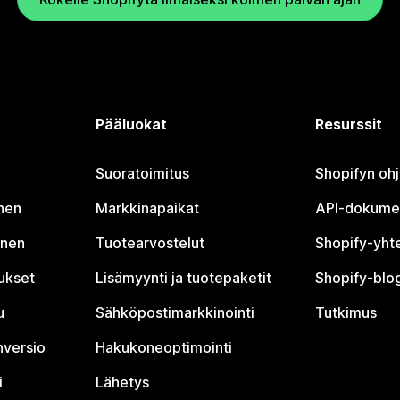
Pääluokat
Resurssit
Suoratoimitus
Shopifyn oh
nen
Markkinapaikat
API-dokume
inen
Tuotearvostelut
Shopify-yht
tukset
Lisämyynti ja tuotepaketit
Shopify-blog
u
Sähköpostimarkkinointi
Tutkimus
nversio
Hakukoneoptimointi
i
Lähetys