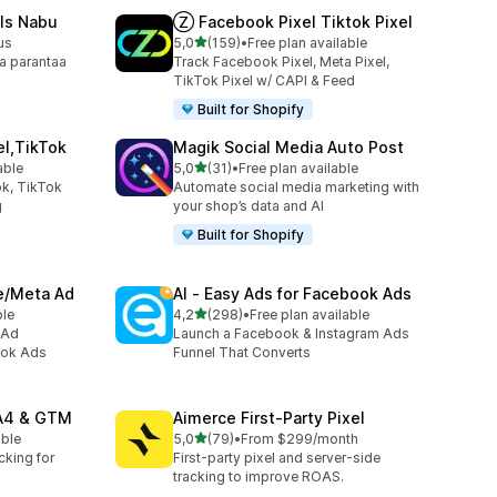
ls Nabu
Ⓩ Facebook Pixel Tiktok Pixel
/ 5 tähteä
us
5,0
(159)
•
Free plan available
159 arvostelua yhteensä
a parantaa
Track Facebook Pixel, Meta Pixel,
TikTok Pixel w/ CAPI & Feed
Built for Shopify
el,TikTok
Magik Social Media Auto Post
/ 5 tähteä
able
5,0
(31)
•
Free plan available
31 arvostelua yhteensä
k, TikTok
Automate social media marketing with
g
your shop’s data and AI
Built for Shopify
ve/Meta Ad
AI ‑ Easy Ads for Facebook Ads
/ 5 tähteä
ble
4,2
(298)
•
Free plan available
298 arvostelua yhteensä
 Ad
Launch a Facebook & Instagram Ads
ook Ads
Funnel That Converts
GA4 & GTM
Aimerce First‑Party Pixel
/ 5 tähteä
able
5,0
(79)
•
From $299/month
79 arvostelua yhteensä
cking for
First-party pixel and server-side
tracking to improve ROAS.