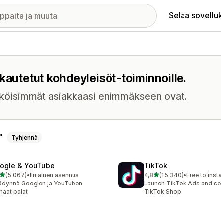
Selaa sovellu
kautetut kohdeyleisöt-toiminnoille.
näköisimmät asiakkaasi enimmäkseen ovat.
Tyhjennä
ogle & YouTube
TikTok
/ 5 tähteä
/ 5 tähteä
(5 067)
•
Ilmainen asennus
4,8
(15 340)
•
Free to insta
7 arvostelua yhteensä
15340 arvostelua yhteens
ödynnä Googlen ja YouTuben
Launch TikTok Ads and sell
haat palat
TikTok Shop