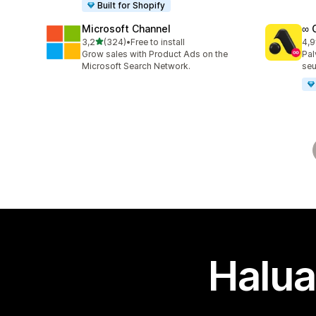
Built for Shopify
Microsoft Channel
∞ 
/ 5 tähteä
3,2
(324)
•
Free to install
4,9
324 arvostelua yhteensä
191
Grow sales with Product Ads on the
Pal
Microsoft Search Network.
seu
Halua