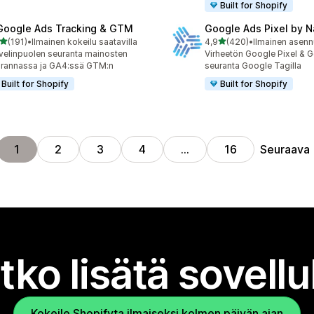
Built for Shopify
Google Ads Tracking & GTM
Google Ads Pixel by 
/ 5 tähteä
/ 5 tähteä
(191)
•
Ilmainen kokeilu saatavilla
4,9
(420)
•
Ilmainen asen
 arvostelua yhteensä
420 arvostelua yhteensä
velinpuolen seuranta mainosten
Virheetön Google Pixel & 
rannassa ja GA4:ssä GTM:n
seuranta Google Tagilla
Built for Shopify
Built for Shopify
Seuraava
1
2
3
4
…
16
tko lisätä sovell
Kokeile Shopifyta ilmaiseksi kolmen päivän ajan