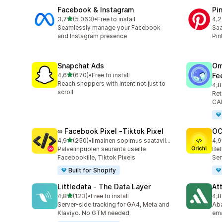
Facebook & Instagram
Pi
/ 5 tähteä
3,7
(5 063)
•
Free to install
4,2
5063 arvostelua yhteensä
162
Seamlessly manage your Facebook
Saa
and Instagram presence
Pin
Snapchat Ads
Om
/ 5 tähteä
4,6
(670)
•
Free to install
Fe
670 arvostelua yhteensä
Reach shoppers with intent not just to
4,8
877
scroll
Ret
CAP
∞ Facebook Pixel ‑Tiktok Pixel
OC
/ 5 tähteä
4,9
(250)
•
Ilmainen sopimus saatavilla
4,9
250 arvostelua yhteensä
92 
Palvelinpuolen seuranta useille
Bet
Facebookille, Tiktok Pixels
Ser
Built for Shopify
Littledata ‑ The Data Layer
At
/ 5 tähteä
4,8
(123)
•
Free to install
4,8
123 arvostelua yhteensä
152
Server-side tracking for GA4, Meta and
Aba
Klaviyo. No GTM needed.
ema