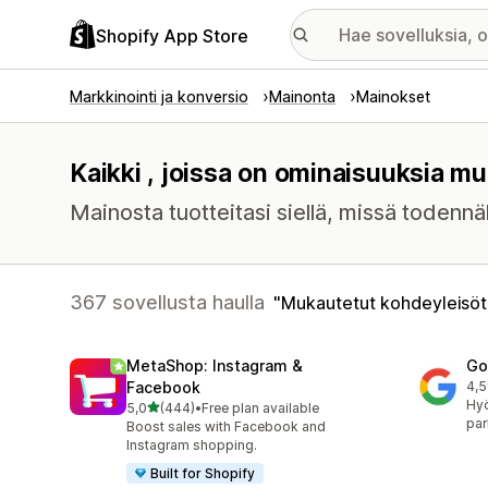
Shopify App Store
Markkinointi ja konversio
Mainonta
Mainokset
Kaikki , joissa on ominaisuuksia mu
Mainosta tuotteitasi siellä, missä toden
367 sovellusta haulla
Mukautetut kohdeyleisöt
MetaShop: Instagram &
Go
Facebook
4,5
506
Hy
/ 5 tähteä
5,0
(444)
•
Free plan available
444 arvostelua yhteensä
par
Boost sales with Facebook and
Instagram shopping.
Built for Shopify