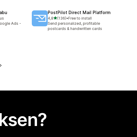
Nabu
PostPilot Direct Mail Platform
/ 5 tähteä
nus
4,8
(136)
•
Free to install
136 arvostelua yhteensä
Google Ads -
Send personalized, profitable
postcards & handwritten cards
uksen?