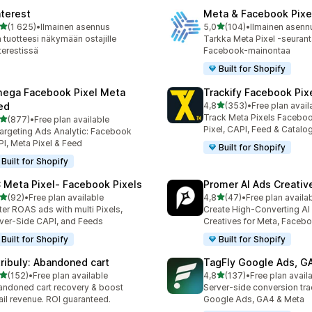
nterest
Meta & Facebook Pixe
/ 5 tähteä
/ 5 tähteä
(1 625)
•
Ilmainen asennus
5,0
(104)
•
Ilmainen asenn
5 arvostelua yhteensä
104 arvostelua yhteensä
 tuotteesi näkymään ostajille
Tarkka Meta Pixel -seurant
terestissä
Facebook-mainontaa
Built for Shopify
ega Facebook Pixel Meta
Trackify Facebook Pix
/ 5 tähteä
ed
4,8
(353)
•
Free plan avail
353 arvostelua yhteensä
Track Meta Pixels Faceboo
/ 5 tähteä
(877)
•
Free plan available
 arvostelua yhteensä
Pixel, CAPI, Feed & Catalo
argeting Ads Analytic: Facebook
I, Meta Pixel & Feed
Built for Shopify
Built for Shopify
 Meta Pixel‑ Facebook Pixels
Promer AI Ads Creati
/ 5 tähteä
/ 5 tähteä
(92)
•
Free plan available
4,8
(47)
•
Free plan availa
arvostelua yhteensä
47 arvostelua yhteensä
ter ROAS ads with multi Pixels,
Create High-Converting AI
ver-Side CAPI, and Feeds
Creatives for Meta, Faceb
Built for Shopify
Built for Shopify
tribuly: Abandoned cart
TagFly Google Ads, 
/ 5 tähteä
/ 5 tähteä
(152)
•
Free plan available
4,8
(137)
•
Free plan avail
 arvostelua yhteensä
137 arvostelua yhteensä
ndoned cart recovery & boost
Server-side conversion tra
il revenue. ROI guaranteed.
Google Ads, GA4 & Meta