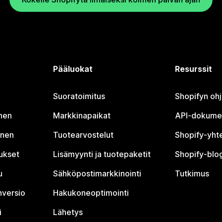
Pääluokat
Resurssit
Suoratoimitus
Shopifyn oh
nen
Markkinapaikat
API-dokume
inen
Tuotearvostelut
Shopify-yht
tukset
Lisämyynti ja tuotepaketit
Shopify-blog
u
Sähköpostimarkkinointi
Tutkimus
nversio
Hakukoneoptimointi
i
Lähetys