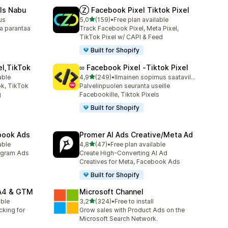
ls Nabu
Ⓩ Facebook Pixel Tiktok Pixel
/ 5 tähteä
us
5,0
(159)
•
Free plan available
159 arvostelua yhteensä
a parantaa
Track Facebook Pixel, Meta Pixel,
TikTok Pixel w/ CAPI & Feed
Built for Shopify
el,TikTok
∞ Facebook Pixel ‑Tiktok Pixel
/ 5 tähteä
able
4,9
(249)
•
Ilmainen sopimus saatavilla
249 arvostelua yhteensä
k, TikTok
Palvelinpuolen seuranta useille
g
Facebookille, Tiktok Pixels
Built for Shopify
ebook Ads
Promer AI Ads Creative/Meta Ad
/ 5 tähteä
able
4,8
(47)
•
Free plan available
47 arvostelua yhteensä
agram Ads
Create High-Converting AI Ad
Creatives for Meta, Facebook Ads
Built for Shopify
GA4 & GTM
Microsoft Channel
/ 5 tähteä
able
3,2
(324)
•
Free to install
324 arvostelua yhteensä
cking for
Grow sales with Product Ads on the
Microsoft Search Network.