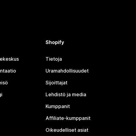
Shopify
jekeskus
Tietoja
ntaatio
Uramahdollisuudet
eisö
Sijoittajat
i
Lehdistö ja media
Kumppanit
Affiliate-kumppanit
Oikeudelliset asiat