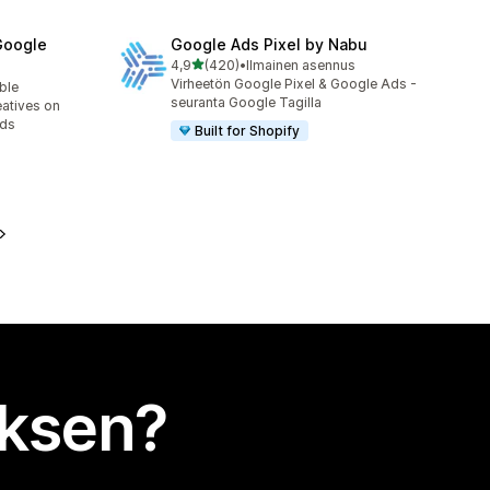
Google
Google Ads Pixel by Nabu
/ 5 tähteä
4,9
(420)
•
Ilmainen asennus
420 arvostelua yhteensä
Virheetön Google Pixel & Google Ads -
able
seuranta Google Tagilla
eatives on
Ads
Built for Shopify
uksen?