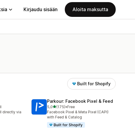
ksia
Kirjaudu sisään
Aloita maksutta
Built for Shopify
Parkour: Facebook Pixel & Feed
/ 5 tähteä
l
5,0
(175)
•
Free
175 arvostelua yhteensä
 directly via
Facebook Pixel & Meta Pixel (CAPI)
with Feed & Catalog
Built for Shopify