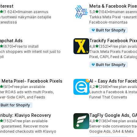
nterest
Meta & Facebook Pixe
/ 5 tähteä
/ 5 tähteä
(1 624)
•
Ilmainen asennus
5,0
(104)
•
Ilmainen asenn
4 arvostelua yhteensä
104 arvostelua yhteensä
 tuotteesi näkymään ostajille
Tarkka Meta Pixel -seurant
terestissä
Facebook-mainontaa
Built for Shopify
apchat Ads
Trackify Facebook Pix
/ 5 tähteä
/ 5 tähteä
(670)
•
Free to install
4,8
(352)
•
Free plan avail
 arvostelua yhteensä
352 arvostelua yhteensä
ch shoppers with intent not just to
Track Meta Pixels Faceboo
oll
Pixel, CAPI, Feed & Catalo
Built for Shopify
 Meta Pixel‑ Facebook Pixels
AI ‑ Easy Ads for Fac
/ 5 tähteä
/ 5 tähteä
(91)
•
Free plan available
4,2
(298)
•
Free plan avail
arvostelua yhteensä
298 arvostelua yhteensä
ter ROAS ads with multi Pixels,
Launch a Facebook & Inst
ver-Side CAPI, and Feeds
Funnel That Converts
Built for Shopify
tribuly: Klaviyo Recovery
TagFly Google Ads, 
/ 5 tähteä
/ 5 tähteä
(152)
•
Free plan available
4,8
(136)
•
Free plan avail
 arvostelua yhteensä
136 arvostelua yhteensä
 guaranteed. Recover more
Server-side conversion tra
ndoned checkouts with Klaviyo
Google Ads, GA4 & Meta