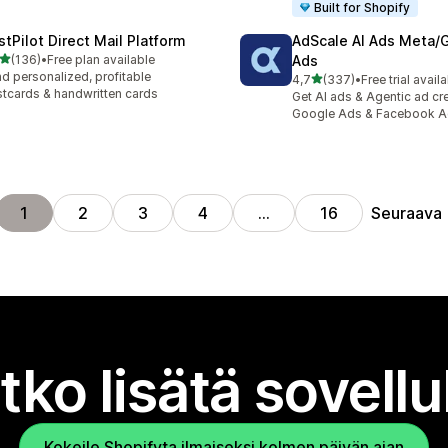
Built for Shopify
stPilot Direct Mail Platform
AdScale AI Ads Meta/
/ 5 tähteä
(136)
•
Free plan available
Ads
 arvostelua yhteensä
d personalized, profitable
/ 5 tähteä
4,7
(337)
•
Free trial avail
337 arvostelua yhteensä
tcards & handwritten cards
Get AI ads & Agentic ad cr
Google Ads & Facebook 
Seuraava
1
2
3
4
…
16
tko lisätä sovell
Kokeile Shopifyta ilmaiseksi kolmen päivän ajan