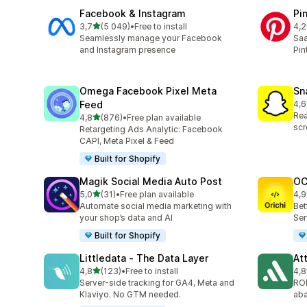
Facebook & Instagram
Pi
/ 5 tähteä
3,7
(5 049)
•
Free to install
4,2
5049 arvostelua yhteensä
162
Seamlessly manage your Facebook
Saa
and Instagram presence
Pin
Omega Facebook Pixel Meta
Sn
Feed
4,6
670
Rea
/ 5 tähteä
4,8
(876)
•
Free plan available
876 arvostelua yhteensä
scr
Retargeting Ads Analytic: Facebook
CAPI, Meta Pixel & Feed
Built for Shopify
Magik Social Media Auto Post
OC
/ 5 tähteä
5,0
(31)
•
Free plan available
4,9
31 arvostelua yhteensä
91 
Automate social media marketing with
Bet
your shop’s data and AI
Ser
Built for Shopify
Littledata ‑ The Data Layer
At
/ 5 tähteä
4,8
(123)
•
Free to install
4,8
123 arvostelua yhteensä
152
Server-side tracking for GA4, Meta and
ROI
Klaviyo. No GTM needed.
aba