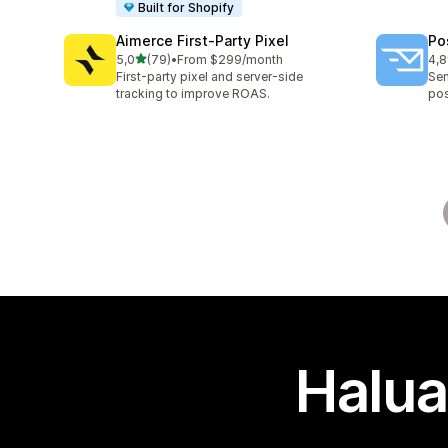
Built for Shopify
Aimerce First‑Party Pixel
Po
/ 5 tähteä
5,0
(79)
•
From $299/month
4,8
79 arvostelua yhteensä
136
First-party pixel and server-side
Sen
tracking to improve ROAS.
pos
Halua