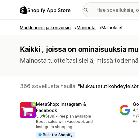
Shopify App Store
Markkinointi ja konversio
Mainonta
Mainokset
Kaikki , joissa on ominaisuuksia mu
Mainosta tuotteitasi siellä, missä toden
366 sovellusta haulla
Mukautetut kohdeyleisöt
MetaShop: Instagram &
Go
Facebook
4,5
506
Hy
/ 5 tähteä
5,0
(439)
•
Free plan available
439 arvostelua yhteensä
par
Boost sales with Facebook and
Instagram shopping.
Built for Shopify