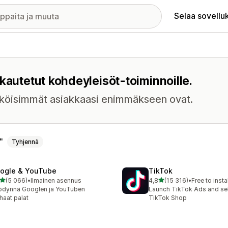
Selaa sovellu
kautetut kohdeyleisöt-toiminnoille.
näköisimmät asiakkaasi enimmäkseen ovat.
Tyhjennä
ogle & YouTube
TikTok
/ 5 tähteä
/ 5 tähteä
(5 066)
•
Ilmainen asennus
4,8
(15 316)
•
Free to instal
6 arvostelua yhteensä
15316 arvostelua yhteensä
ödynnä Googlen ja YouTuben
Launch TikTok Ads and sell
haat palat
TikTok Shop