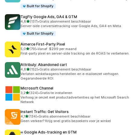
Built for Shopify
TagFly Google Ads, GA4 & GTM
van 5 sterren
4,8
(137)
•
Gratis abonnement beschikbaar
137 recensies in totaal
Server-side conversietracking voor Google Ads, GA4 en Meta
Built for Shopify
Aimerce First‑Party Pixel
van 5 sterren
5,0
(79)
•
Vanaf $299 per maand
79 recensies in totaal
First-party pixel en server-side tracking om de ROAS te verbeteren.
Attribuly: Abandoned cart
van 5 sterren
4,8
(152)
•
Gratis abonnement beschikbaar
152 recensies in totaal
Verlaten winkelwagens herstellen en e-mailomzet verhogen.
Gegarandeerde ROI.
Microsoft Channel
van 5 sterren
3,2
(324)
•
Gratis te installeren
324 recensies in totaal
Verhoog je omzet met productadvertenties op het Microsoft Search
Network.
Instant Traffic: Get Visitors
van 5 sterren
4,1
(134)
•
Gratis abonnement beschikbaar
134 recensies in totaal
Geen verkeer? Krijg snel gratis bezoekers voor je winkel
∞ Google Ads‑tracking en GTM