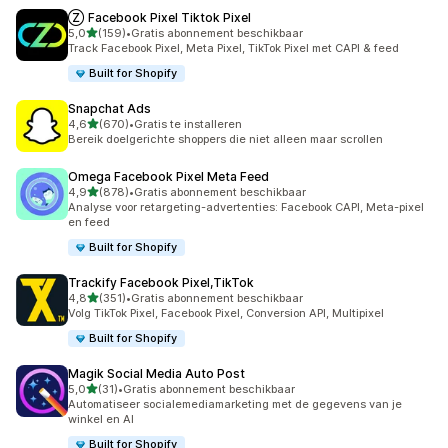
Ⓩ Facebook Pixel Tiktok Pixel
van 5 sterren
5,0
(159)
•
Gratis abonnement beschikbaar
159 recensies in totaal
Track Facebook Pixel, Meta Pixel, TikTok Pixel met CAPI & feed
Built for Shopify
Snapchat Ads
van 5 sterren
4,6
(670)
•
Gratis te installeren
670 recensies in totaal
Bereik doelgerichte shoppers die niet alleen maar scrollen
Omega Facebook Pixel Meta Feed
van 5 sterren
4,9
(878)
•
Gratis abonnement beschikbaar
878 recensies in totaal
Analyse voor retargeting-advertenties: Facebook CAPI, Meta-pixel
en feed
Built for Shopify
Trackify Facebook Pixel,TikTok
van 5 sterren
4,8
(351)
•
Gratis abonnement beschikbaar
351 recensies in totaal
Volg TikTok Pixel, Facebook Pixel, Conversion API, Multipixel
Built for Shopify
Magik Social Media Auto Post
van 5 sterren
5,0
(31)
•
Gratis abonnement beschikbaar
31 recensies in totaal
Automatiseer socialemediamarketing met de gegevens van je
winkel en AI
Built for Shopify