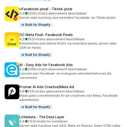
∞Facebook‑pixel ‑ Tiktok‑pixel
van 5 sterren
4,9
(250)
•
Gratis abonnement beschikbaar
250 recensies in totaal
Server-side tracking voor meerdere Facebook- en Tiktok-pixels
Built for Shopify
OC Meta Pixel‑ Facebook Pixels
van 5 sterren
4,9
(92)
•
Gratis abonnement beschikbaar
92 recensies in totaal
Advertenties met betere ROAS via meerdere pixels, server-side
CAPI en feeds
Built for Shopify
AI ‑ Easy Ads for Facebook Ads
van 5 sterren
4,2
(298)
•
Gratis abonnement beschikbaar
298 recensies in totaal
Lanceer een Facebook- en Instagram-advertentiefunnel die
converteert
Promer AI Ads Creative/Meta Ad
van 5 sterren
4,8
(47)
•
Gratis abonnement beschikbaar
47 recensies in totaal
Maak goed converterende AI-ad-creatives voor Meta, Facebook-
advertenties
Built for Shopify
Littledata ‑ The Data Layer
van 5 sterren
4,8
(123)
•
Gratis te installeren
123 recensies in totaal
Server-side tracking voor GA4, Meta en Klaviyo. Geen GTM nodig.