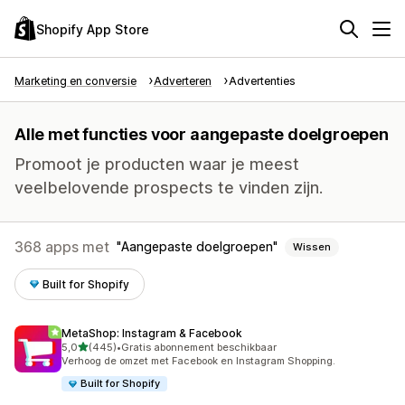
Shopify App Store
Marketing en conversie
Adverteren
Advertenties
Alle met functies voor aangepaste doelgroepen
Promoot je producten waar je meest
veelbelovende prospects te vinden zijn.
368 apps met
Aangepaste doelgroepen
Wissen
Built for Shopify
MetaShop: Instagram & Facebook
van 5 sterren
5,0
(445)
•
Gratis abonnement beschikbaar
445 recensies in totaal
Verhoog de omzet met Facebook en Instagram Shopping.
Built for Shopify