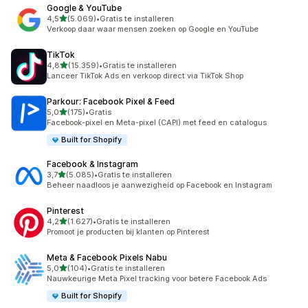
Google & YouTube
van 5 sterren
4,5
(5.069)
•
Gratis te installeren
5069 recensies in totaal
Verkoop daar waar mensen zoeken op Google en YouTube
TikTok
van 5 sterren
4,8
(15.359)
•
Gratis te installeren
15359 recensies in totaal
Lanceer TikTok Ads en verkoop direct via TikTok Shop
Parkour: Facebook Pixel & Feed
van 5 sterren
5,0
(175)
•
Gratis
175 recensies in totaal
Facebook-pixel en Meta-pixel (CAPI) met feed en catalogus
Built for Shopify
Facebook & Instagram
van 5 sterren
3,7
(5.085)
•
Gratis te installeren
5085 recensies in totaal
Beheer naadloos je aanwezigheid op Facebook en Instagram
Pinterest
van 5 sterren
4,2
(1.627)
•
Gratis te installeren
1627 recensies in totaal
Promoot je producten bij klanten op Pinterest
Meta & Facebook Pixels Nabu
van 5 sterren
5,0
(104)
•
Gratis te installeren
104 recensies in totaal
Nauwkeurige Meta Pixel tracking voor betere Facebook Ads
Built for Shopify