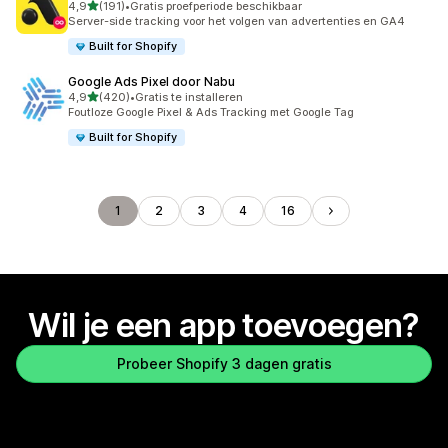
van 5 sterren
4,9
(191)
•
Gratis proefperiode beschikbaar
191 recensies in totaal
Server-side tracking voor het volgen van advertenties en GA4
Built for Shopify
Google Ads Pixel door Nabu
van 5 sterren
4,9
(420)
•
Gratis te installeren
420 recensies in totaal
Foutloze Google Pixel & Ads Tracking met Google Tag
Built for Shopify
1
2
3
4
16
Wil je een app toevoegen?
Probeer Shopify 3 dagen gratis