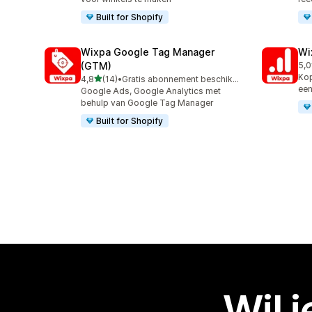
Built for Shopify
Wixpa Google Tag Manager
Wi
(GTM)
5,0
49 
Kop
van 5 sterren
4,8
(14)
•
Gratis abonnement beschikbaar
14 recensies in totaal
een
Google Ads, Google Analytics met
behulp van Google Tag Manager
Built for Shopify
Wil 