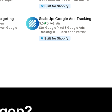
Built for Shopify
argeting
ScaleUp: Google Ads Tracking
van 5 sterren
ren
5,0
(4)
•
Gratis
4 recensies in totaal
 van Google
Stel Google Pixel & Google Ads
Tracking in — Geen code vereist
Built for Shopify
egen?