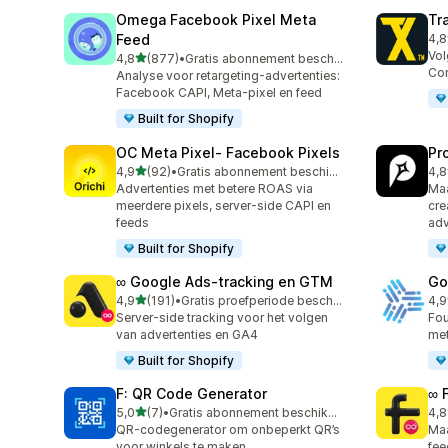
Omega Facebook Pixel Meta
Tr
Feed
4,8
353
Vol
van 5 sterren
4,8
(877)
•
Gratis abonnement beschikbaar
877 recensies in totaal
Con
Analyse voor retargeting-advertenties:
Facebook CAPI, Meta-pixel en feed
Built for Shopify
OC Meta Pixel‑ Facebook Pixels
Pr
van 5 sterren
4,9
(92)
•
Gratis abonnement beschikbaar
4,8
92 recensies in totaal
47 
Advertenties met betere ROAS via
Maa
meerdere pixels, server-side CAPI en
cre
feeds
adv
Built for Shopify
∞ Google Ads‑tracking en GTM
Go
van 5 sterren
4,9
(191)
•
Gratis proefperiode beschikbaar
4,9
191 recensies in totaal
420
Server-side tracking voor het volgen
Fou
van advertenties en GA4
me
Built for Shopify
F: QR Code Generator
∞ 
van 5 sterren
5,0
(7)
•
Gratis abonnement beschikbaar
4,8
7 recensies in totaal
23 
QR-codegenerator om onbeperkt QR’s
Maa
voor winkels te maken
fee