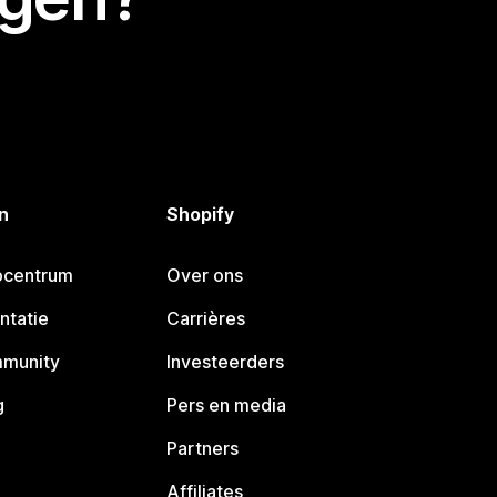
n
Shopify
pcentrum
Over ons
ntatie
Carrières
mmunity
Investeerders
g
Pers en media
Partners
Affiliates