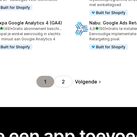
met winkeltegoed
Built for Shopify
Built for Shopify
xpa Google Analytics 4 (GA4)
Nabu: Google Ads Ret
van 5 sterren
van 5 sterren
(49)
•
Gratis abonnement beschikbaar
4,9
(90)
•
Gratis te installe
recensies in totaal
90 recensies in totaal
pel je winkel eenvoudig in slechts
Eenvoudige implementatie
 minuut aan Google Analytics 4
Retargeting pixel.
Built for Shopify
Built for Shopify
Volgende
1
2
je een app toevo