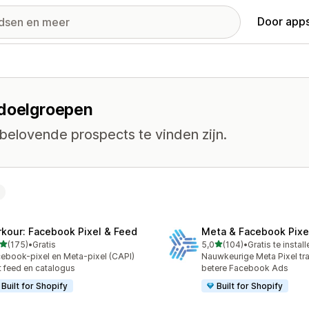
Door apps
 doelgroepen
belovende prospects te vinden zijn.
rkour: Facebook Pixel & Feed
Meta & Facebook Pixe
van 5 sterren
van 5 sterren
(175)
•
Gratis
5,0
(104)
•
Gratis te instal
 recensies in totaal
104 recensies in totaal
ebook-pixel en Meta-pixel (CAPI)
Nauwkeurige Meta Pixel tr
 feed en catalogus
betere Facebook Ads
Built for Shopify
Built for Shopify