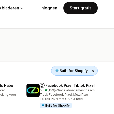
 bladeren
Inloggen
Start gratis
Built for Shopify
ls Nabu
Ⓩ Facebook Pixel Tiktok Pixel
van 5 sterren
leren
5,0
(159)
•
Gratis abonnement beschikbaar
159 recensies in totaal
acking voor
Track Facebook Pixel, Meta Pixel,
TikTok Pixel met CAPI & feed
Built for Shopify