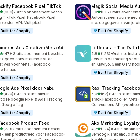
ackify Facebook Pixel,TikTok
Magik Social Media Au
van 5 sterren
van 5 sterren
(353)
•
Gratis abonnement beschikbaar
5,0
(31)
•
 recensies in totaal
31 recensies in totaal
g TikTok Pixel, Facebook Pixel,
Automatiseer socialemedi
version API, Multipixel
met de gegevens van je win
Built for Shopify
Built for Shopify
omer AI Ads Creative/Meta Ad
Littledata ‑ The Data 
van 5 sterren
van 5 sterren
(47)
•
Gratis abonnement beschikbaar
4,8
(123)
•
Gratis te instal
recensies in totaal
123 recensies in totaal
k goed converterende AI-ad-
Server-side tracking voor
atives voor Meta, Facebook-
en Klaviyo. Geen GTM nodi
ertenties
Built for Shopify
Built for Shopify
ogle Ads Pixel door Nabu
Rapi Tracking Faceboo
van 5 sterren
van 5 sterren
(420)
•
Gratis te installeren
5,0
(62)
•
Gratis te installe
 recensies in totaal
62 recensies in totaal
tloze Google Pixel & Ads Tracking
Track Facebook- en Meta-
t Google Tag
Conversions API (voorheen
Built for Shopify
Built for Shopify
Facebook Product Feed
Ako Marketing Loyalty
van 5 sterren
van 5 sterren
(23)
•
Gratis abonnement beschikbaar
4,7
(124)
•
recensies in totaal
124 recensies in totaal
k een productfeed voor Facebook-
Verhoog klantbehoud met 
d en -catalogus voor Commerce
loyaliteitsprogramma en b