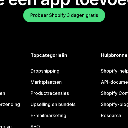
Probeer Shopify 3 dagen gratis
Topcategorieën
Hulpbronne
Dropshipping
Shopify-hel
n
Marktplaatsen
API-docume
pen
Productrecensies
Shopify Co
erzending
Upselling en bundels
Shopify-blo
E-mailmarketing
Research
ersie
SEO