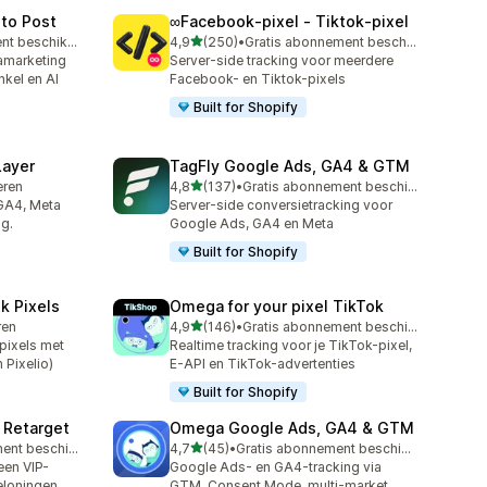
to Post
∞Facebook‑pixel ‑ Tiktok‑pixel
van 5 sterren
Gratis abonnement beschikbaar
4,9
(250)
•
Gratis abonnement beschikbaar
250 recensies in totaal
amarketing
Server-side tracking voor meerdere
kel en AI
Facebook- en Tiktok-pixels
Built for Shopify
Layer
TagFly Google Ads, GA4 & GTM
van 5 sterren
leren
4,8
(137)
•
Gratis abonnement beschikbaar
137 recensies in totaal
 GA4, Meta
Server-side conversietracking voor
g.
Google Ads, GA4 en Meta
Built for Shopify
k Pixels
Omega for your pixel TikTok
van 5 sterren
ren
4,9
(146)
•
Gratis abonnement beschikbaar
146 recensies in totaal
pixels met
Realtime tracking voor je TikTok-pixel,
 Pixelio)
E-API en TikTok-advertenties
Built for Shopify
 Retarget
Omega Google Ads, GA4 & GTM
van 5 sterren
Gratis abonnement beschikbaar
4,7
(45)
•
Gratis abonnement beschikbaar
45 recensies in totaal
een VIP-
Google Ads- en GA4-tracking via
eloningen
GTM. Consent Mode, multi-market