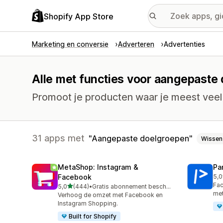
Shopify App Store
Marketing en conversie
Adverteren
Advertenties
Alle met functies voor aangepaste
Promoot je producten waar je meest veel
31 apps met
Aangepaste doelgroepen
Wissen
MetaShop: Instagram &
Pa
Facebook
5,0
175
Fac
van 5 sterren
5,0
(444)
•
Gratis abonnement beschikbaar
444 recensies in totaal
met
Verhoog de omzet met Facebook en
Instagram Shopping.
Built for Shopify