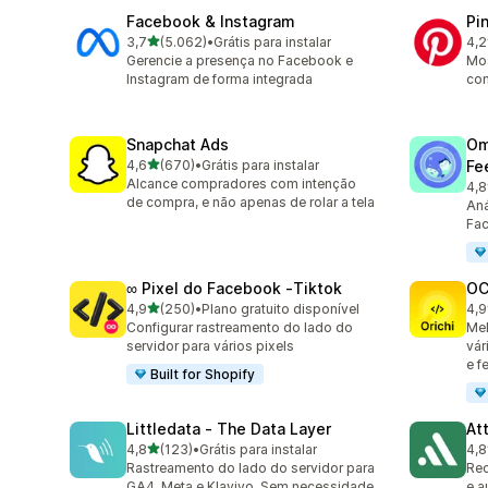
Facebook & Instagram
Pi
de 5 estrelas
3,7
(5.062)
•
Grátis para instalar
4,2
5062 avaliações ao todo
162
Gerencie a presença no Facebook e
Mos
Instagram de forma integrada
com
Snapchat Ads
Om
de 5 estrelas
4,6
(670)
•
Grátis para instalar
Fe
670 avaliações ao todo
Alcance compradores com intenção
4,8
877
de compra, e não apenas de rolar a tela
Aná
Fac
∞ Pixel do Facebook ‑Tiktok
OC
de 5 estrelas
4,9
(250)
•
Plano gratuito disponível
4,9
250 avaliações ao todo
92 
Configurar rastreamento do lado do
Mel
servidor para vários pixels
vár
e f
Built for Shopify
Littledata ‑ The Data Layer
At
de 5 estrelas
4,8
(123)
•
Grátis para instalar
4,8
123 avaliações ao todo
152
Rastreamento do lado do servidor para
Rec
GA4, Meta e Klaviyo. Sem necessidade
e a