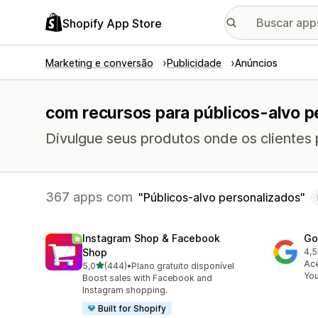
Shopify App Store
Marketing e conversão
Publicidade
Anúncios
com recursos para públicos-alvo p
Divulgue seus produtos onde os clientes 
367 apps com
Públicos-alvo personalizados
Instagram Shop & Facebook
Go
Shop
4,5
506
Ace
de 5 estrelas
5,0
(444)
•
Plano gratuito disponível
444 avaliações ao todo
Yo
Boost sales with Facebook and
Instagram shopping.
Built for Shopify