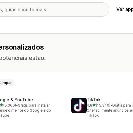
Ver ap
ersonalizados
potenciais estão.
Limpar
ogle & YouTube
TikTok
de 5 estrelas
de 5 estrelas
(5.066)
•
Grátis para instalar
4,8
(15.340)
•
Grátis para 
6 avaliações ao todo
15340 avaliações ao todo
sse o melhor do Google e do
Crie facilmente anúncios 
uTube
TikTok