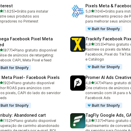
nterest
Pixels Meta & Facebo
de 5 estrelas
de 5 estrelas
(1.625)
•
Grátis para instalar
5,0
(104)
•
Grátis para inst
5 avaliações ao todo
104 avaliações ao todo
tre seus produtos aos
Rastreamento preciso de P
pradores no Pinterest
para melhorar seus anúnci
Built for Shopify
ega Facebook Pixel Meta
Trackify Facebook Pix
de 5 estrelas
ed
4,8
(353)
•
Plano gratuito 
353 avaliações ao todo
Rastreie os pixels da Meta
de 5 estrelas
(877)
•
Plano gratuito disponível
 avaliações ao todo
Facebook, Pixel do TikTok
lise de anúncios de retargeting:
e Catálogo
ebook CAPI, Meta Pixel e feed
Built for Shopify
Built for Shopify
 Meta Pixel‑ Facebook Pixels
Promer AI Ads Creati
de 5 estrelas
de 5 estrelas
(92)
•
Plano gratuito disponível
4,8
(47)
•
Plano gratuito d
avaliações ao todo
47 avaliações ao todo
hor ROAS para anúncios com
Crie criativos de anúncios 
ios pixels, CAPI do lado do servidor
conversão com IA para o 
eeds
Facebook Ads
Built for Shopify
Built for Shopify
tribuly: Abandoned cart
TagFly Google Ads, 
de 5 estrelas
de 5 estrelas
(152)
•
Plano gratuito disponível
4,8
(137)
•
Plano gratuito 
 avaliações ao todo
137 avaliações ao todo
uperação de carrinho abandonado
Rastreamento de conversã
umento de receita por e-mail. ROI
do servidor para Google A