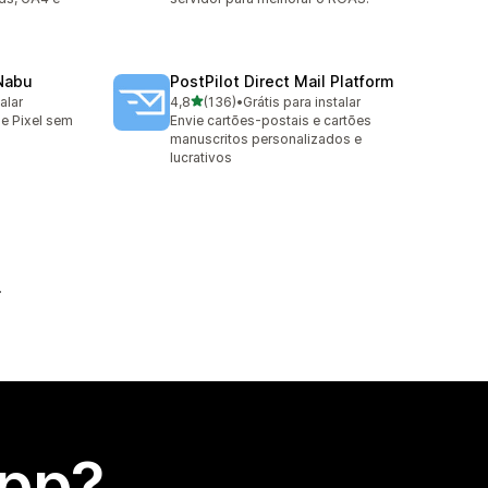
 Nabu
PostPilot Direct Mail Platform
de 5 estrelas
alar
4,8
(136)
•
Grátis para instalar
136 avaliações ao todo
e Pixel sem
Envie cartões-postais e cartões
manuscritos personalizados e
lucrativos
app?