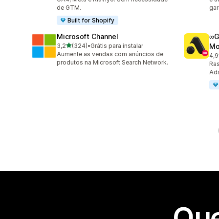
de GTM.
gar
Built for Shopify
Microsoft Channel
∞G
de 5 estrelas
3,2
(324)
•
Grátis para instalar
Mo
324 avaliações ao todo
Aumente as vendas com anúncios de
4,9
191
produtos na Microsoft Search Network.
Ras
Ad
Que