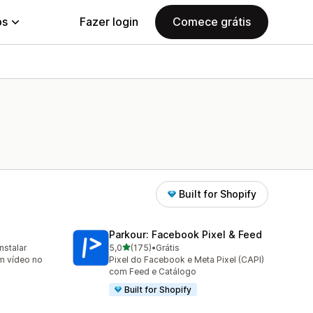
ps
Fazer login
Comece grátis
Built for Shopify
Parkour: Facebook Pixel & Feed
de 5 estrelas
instalar
5,0
(175)
•
Grátis
175 avaliações ao todo
em vídeo no
Pixel do Facebook e Meta Pixel (CAPI)
com Feed e Catálogo
Built for Shopify