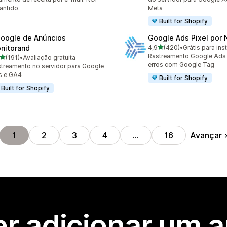
antido.
Meta
Built for Shopify
oogle de Anúncios
Google Ads Pixel por
de 5 estrelas
nitorand
4,9
(420)
•
Grátis para inst
420 avaliações ao todo
Rastreamento Google Ads 
de 5 estrelas
(191)
•
Avaliação gratuita
 avaliações ao todo
erros com Google Tag
treamento no servidor para Google
s e GA4
Built for Shopify
Built for Shopify
Avançar
1
2
3
4
…
16
r adicionar um 