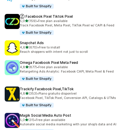
Built for Shopify
Ⓩ Facebook Pixel Tiktok Pixel
de 5 estrelas
5,0
(159)
•
Free plan available
159 total de avaliações
Track Facebook Pixel, Meta Pixel, TikTok Pixel w/ CAPI & Feed
Built for Shopify
Snapchat Ads
de 5 estrelas
4,6
(670)
•
Free to install
670 total de avaliações
Reach shoppers with intent not just to scroll
Omega Facebook Pixel Meta Feed
de 5 estrelas
4,8
(877)
•
Free plan available
877 total de avaliações
Retargeting Ads Analytic: Facebook CAPI, Meta Pixel & Feed
Built for Shopify
Trackify Facebook Pixel,TikTok
de 5 estrelas
4,8
(353)
•
Plano gratuito disponível
353 total de avaliações
Facebook Pixel, TikTok Pixel, Conversion API, Catalogs & UTMs
Built for Shopify
Magik Social Media Auto Post
de 5 estrelas
5,0
(31)
•
Free plan available
31 total de avaliações
Automate social media marketing with your shop’s data and AI