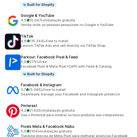
Built for Shopify
Google & YouTube
de 5 estrelas
4,5
(5.067)
•
Instalação gratuita
5067 total de avaliações
Venda onde as pessoas pesquisam no Google e YouTube
TikTok
de 5 estrelas
4,8
(15.344)
•
Free to install
15344 total de avaliações
Launch TikTok Ads and sell directly via TikTok Shop
Parkour: Facebook Pixel & Feed
de 5 estrelas
5,0
(175)
•
Free
175 total de avaliações
Facebook Pixel & Meta Pixel (CAPI) with Feed & Catalog
Built for Shopify
Facebook & Instagram
de 5 estrelas
3,7
(5.065)
•
Free to install
5065 total de avaliações
Seamlessly manage your Facebook and Instagram presence
Pinterest
de 5 estrelas
4,2
(1.625)
•
Instalação gratuita
1625 total de avaliações
Usa o Pinterest para mostrar os teus produtos aos compradores
Pixels Meta & Facebook Nabu
de 5 estrelas
5,0
(104)
•
Instalação gratuita
104 total de avaliações
Tracking preciso de Meta Pixel para melhorar anúncios Facebook