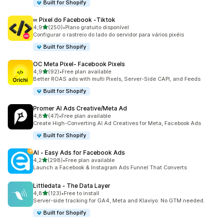
Built for Shopify
∞ Pixel do Facebook ‑Tiktok
de 5 estrelas
4,9
(250)
•
Plano gratuito disponível
250 total de avaliações
Configurar o rastreio do lado do servidor para vários pixéis
Built for Shopify
OC Meta Pixel‑ Facebook Pixels
de 5 estrelas
4,9
(92)
•
Free plan available
92 total de avaliações
Better ROAS ads with multi Pixels, Server-Side CAPI, and Feeds
Built for Shopify
Promer AI Ads Creative/Meta Ad
de 5 estrelas
4,8
(47)
•
Free plan available
47 total de avaliações
Create High-Converting AI Ad Creatives for Meta, Facebook Ads
Built for Shopify
AI ‑ Easy Ads for Facebook Ads
de 5 estrelas
4,2
(298)
•
Free plan available
298 total de avaliações
Launch a Facebook & Instagram Ads Funnel That Converts
Littledata ‑ The Data Layer
de 5 estrelas
4,8
(123)
•
Free to install
123 total de avaliações
Server-side tracking for GA4, Meta and Klaviyo. No GTM needed.
Built for Shopify