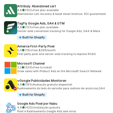
Attribuly: Abandoned cart
de 5 estrelas
4,8
(152)
•
Free plan available
152 total de avaliações
Abandoned cart recovery & boost email revenue. ROI guaranteed.
TagFly Google Ads, GA4 & GTM
de 5 estrelas
4,8
(137)
•
Free plan available
137 total de avaliações
Server-side conversion tracking for Google Ads, GA4 & Meta
Built for Shopify
Aimerce First‑Party Pixel
de 5 estrelas
5,0
(79)
•
From $299/month
79 total de avaliações
First-party pixel and server-side tracking to improve ROAS.
Microsoft Channel
de 5 estrelas
3,2
(324)
•
Free to install
324 total de avaliações
Grow sales with Product Ads on the Microsoft Search Network.
∞Google Publicidades Monitoran
de 5 estrelas
4,9
(191)
•
Avaliação gratuita disponível
191 total de avaliações
Rastreamento do lado do servidor para rastreio de anúncios,GA4
Built for Shopify
Google Ads Pixel por Nabu
de 5 estrelas
4,9
(420)
•
Instalação gratuita
420 total de avaliações
Pixel e Rastreamento Google Ads sem erros