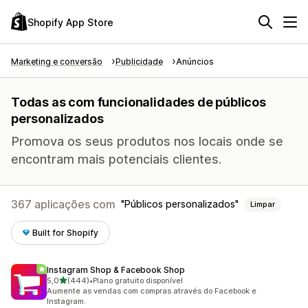
Shopify App Store
Marketing e conversão
Publicidade
Anúncios
Todas as com funcionalidades de públicos
personalizados
Promova os seus produtos nos locais onde se
encontram mais potenciais clientes.
367 aplicações com
Públicos personalizados
Limpar
Built for Shopify
Instagram Shop & Facebook Shop
de 5 estrelas
5,0
(444)
•
Plano gratuito disponível
444 total de avaliações
Aumente as vendas com compras através do Facebook e
Instagram.