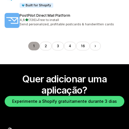
Built for Shopify
PostPilot Direct Mail Platform
de 5 estrelas
4,8
(136)
•
Free to install
136 total de avaliações
Send personalized, profitable postcards & handwritten cards
1
2
3
4
16
Quer adicionar uma
aplicação?
Experimente a Shopify gratuitamente durante 3 dias