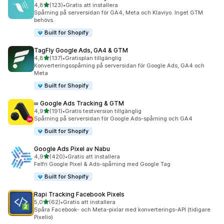
av 5 stjärnor
4,8
(123)
•
Gratis att installera
123 recensioner totalt
Spårning på serversidan för GA4, Meta och Klaviyo. Inget GTM
behövs.
Built for Shopify
TagFly Google Ads, GA4 & GTM
av 5 stjärnor
4,8
(137)
•
Gratisplan tillgänglig
137 recensioner totalt
Konverteringsspårning på serversidan för Google Ads, GA4 och
Meta
Built for Shopify
∞ Google Ads Tracking & GTM
av 5 stjärnor
4,9
(191)
•
Gratis testversion tillgänglig
191 recensioner totalt
Spårning på serversidan för Google Ads-spårning och GA4
Built for Shopify
Google Ads Pixel av Nabu
av 5 stjärnor
4,9
(420)
•
Gratis att installera
420 recensioner totalt
Felfri Google Pixel & Ads-spårning med Google Tag
Built for Shopify
Rapi Tracking Facebook Pixels
av 5 stjärnor
5,0
(62)
•
Gratis att installera
62 recensioner totalt
Spåra Facebook- och Meta-pixlar med konverterings-API (tidigare
Pixelio)