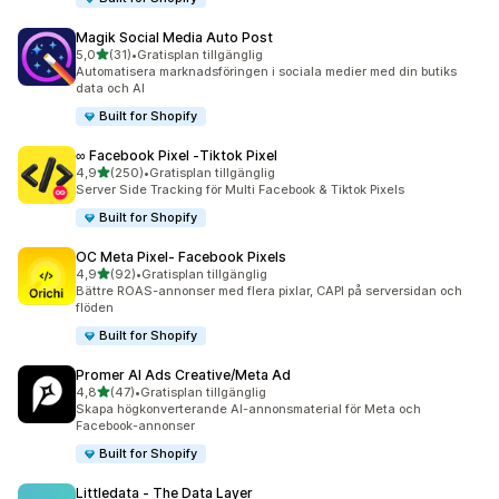
Magik Social Media Auto Post
av 5 stjärnor
5,0
(31)
•
Gratisplan tillgänglig
31 recensioner totalt
Automatisera marknadsföringen i sociala medier med din butiks
data och AI
Built for Shopify
∞ Facebook Pixel ‑Tiktok Pixel
av 5 stjärnor
4,9
(250)
•
Gratisplan tillgänglig
250 recensioner totalt
Server Side Tracking för Multi Facebook & Tiktok Pixels
Built for Shopify
OC Meta Pixel‑ Facebook Pixels
av 5 stjärnor
4,9
(92)
•
Gratisplan tillgänglig
92 recensioner totalt
Bättre ROAS-annonser med flera pixlar, CAPI på serversidan och
flöden
Built for Shopify
Promer AI Ads Creative/Meta Ad
av 5 stjärnor
4,8
(47)
•
Gratisplan tillgänglig
47 recensioner totalt
Skapa högkonverterande AI-annonsmaterial för Meta och
Facebook-annonser
Built for Shopify
Littledata ‑ The Data Layer