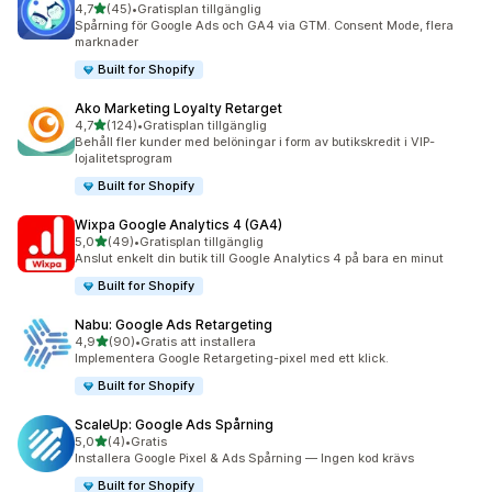
av 5 stjärnor
4,7
(45)
•
Gratisplan tillgänglig
45 recensioner totalt
Spårning för Google Ads och GA4 via GTM. Consent Mode, flera
marknader
Built for Shopify
Ako Marketing Loyalty Retarget
av 5 stjärnor
4,7
(124)
•
Gratisplan tillgänglig
124 recensioner totalt
Behåll fler kunder med belöningar i form av butikskredit i VIP-
lojalitetsprogram
Built for Shopify
Wixpa Google Analytics 4 (GA4)
av 5 stjärnor
5,0
(49)
•
Gratisplan tillgänglig
49 recensioner totalt
Anslut enkelt din butik till Google Analytics 4 på bara en minut
Built for Shopify
Nabu: Google Ads Retargeting
av 5 stjärnor
4,9
(90)
•
Gratis att installera
90 recensioner totalt
Implementera Google Retargeting-pixel med ett klick.
Built for Shopify
ScaleUp: Google Ads Spårning
av 5 stjärnor
5,0
(4)
•
Gratis
4 recensioner totalt
Installera Google Pixel & Ads Spårning — Ingen kod krävs
Built for Shopify