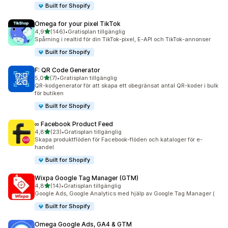
Built for Shopify
Omega for your pixel TikTok
av 5 stjärnor
4,9
(146)
•
Gratisplan tillgänglig
146 recensioner totalt
Spårning i realtid för din TikTok-pixel, E-API och TikTok-annonser
Built for Shopify
F: QR Code Generator
av 5 stjärnor
5,0
(7)
•
Gratisplan tillgänglig
7 recensioner totalt
QR-kodgenerator för att skapa ett obegränsat antal QR-koder i bulk
för butiken
Built for Shopify
∞ Facebook Product Feed
av 5 stjärnor
4,8
(23)
•
Gratisplan tillgänglig
23 recensioner totalt
Skapa produktflöden för Facebook-flöden och kataloger för e-
handel
Built for Shopify
Wixpa Google Tag Manager (GTM)
av 5 stjärnor
4,8
(14)
•
Gratisplan tillgänglig
14 recensioner totalt
Google Ads, Google Analytics med hjälp av Google Tag Manager (
Built for Shopify
Omega Google Ads, GA4 & GTM