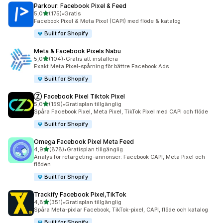
Parkour: Facebook Pixel & Feed
av 5 stjärnor
5,0
(175)
•
Gratis
175 recensioner totalt
Facebook Pixel & Meta Pixel (CAPI) med flöde & katalog
Built for Shopify
Meta & Facebook Pixels Nabu
av 5 stjärnor
5,0
(104)
•
Gratis att installera
104 recensioner totalt
Exakt Meta Pixel-spårning för bättre Facebook Ads
Built for Shopify
Ⓩ Facebook Pixel Tiktok Pixel
av 5 stjärnor
5,0
(159)
•
Gratisplan tillgänglig
159 recensioner totalt
Spåra Facebook Pixel, Meta Pixel, TikTok Pixel med CAPI och flöde
Built for Shopify
Omega Facebook Pixel Meta Feed
av 5 stjärnor
4,9
(878)
•
Gratisplan tillgänglig
878 recensioner totalt
Analys för retargeting-annonser: Facebook CAPI, Meta Pixel och
flöden
Built for Shopify
Trackify Facebook Pixel,TikTok
av 5 stjärnor
4,8
(351)
•
Gratisplan tillgänglig
351 recensioner totalt
Spåra Meta-pixlar Facebook, TikTok-pixel, CAPI, flöde och katalog
Built for Shopify