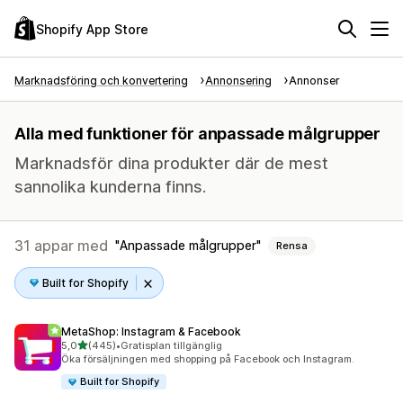
Shopify App Store
Marknadsföring och konvertering
Annonsering
Annonser
Alla med funktioner för anpassade målgrupper
Marknadsför dina produkter där de mest
sannolika kunderna finns.
31 appar med
Anpassade målgrupper
Rensa
Built for Shopify
MetaShop: Instagram & Facebook
av 5 stjärnor
5,0
(445)
•
Gratisplan tillgänglig
445 recensioner totalt
Öka försäljningen med shopping på Facebook och Instagram.
Built for Shopify