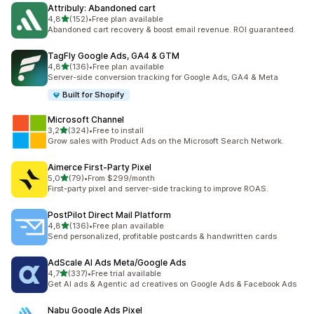
Attribuly: Abandoned cart
5 yıldız üzerinden
4,8
(152)
•
Free plan available
toplam 152 değerlendirme
Abandoned cart recovery & boost email revenue. ROI guaranteed.
TagFly Google Ads, GA4 & GTM
5 yıldız üzerinden
4,8
(136)
•
Free plan available
toplam 136 değerlendirme
Server-side conversion tracking for Google Ads, GA4 & Meta
Built for Shopify
Microsoft Channel
5 yıldız üzerinden
3,2
(324)
•
Free to install
toplam 324 değerlendirme
Grow sales with Product Ads on the Microsoft Search Network.
Aimerce First‑Party Pixel
5 yıldız üzerinden
5,0
(79)
•
From $299/month
toplam 79 değerlendirme
First-party pixel and server-side tracking to improve ROAS.
PostPilot Direct Mail Platform
5 yıldız üzerinden
4,8
(136)
•
Free plan available
toplam 136 değerlendirme
Send personalized, profitable postcards & handwritten cards
AdScale AI Ads Meta/Google Ads
5 yıldız üzerinden
4,7
(337)
•
Free trial available
toplam 337 değerlendirme
Get AI ads & Agentic ad creatives on Google Ads & Facebook Ads
Nabu Google Ads Pixel