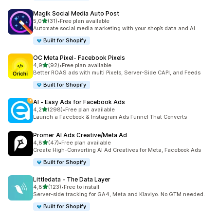
Magik Social Media Auto Post
5 yıldız üzerinden
5,0
(31)
•
Free plan available
toplam 31 değerlendirme
Automate social media marketing with your shop’s data and AI
Built for Shopify
OC Meta Pixel‑ Facebook Pixels
5 yıldız üzerinden
4,9
(92)
•
Free plan available
toplam 92 değerlendirme
Better ROAS ads with multi Pixels, Server-Side CAPI, and Feeds
Built for Shopify
AI ‑ Easy Ads for Facebook Ads
5 yıldız üzerinden
4,2
(298)
•
Free plan available
toplam 298 değerlendirme
Launch a Facebook & Instagram Ads Funnel That Converts
Promer AI Ads Creative/Meta Ad
5 yıldız üzerinden
4,8
(47)
•
Free plan available
toplam 47 değerlendirme
Create High-Converting AI Ad Creatives for Meta, Facebook Ads
Built for Shopify
Littledata ‑ The Data Layer
5 yıldız üzerinden
4,8
(123)
•
Free to install
toplam 123 değerlendirme
Server-side tracking for GA4, Meta and Klaviyo. No GTM needed.
Built for Shopify