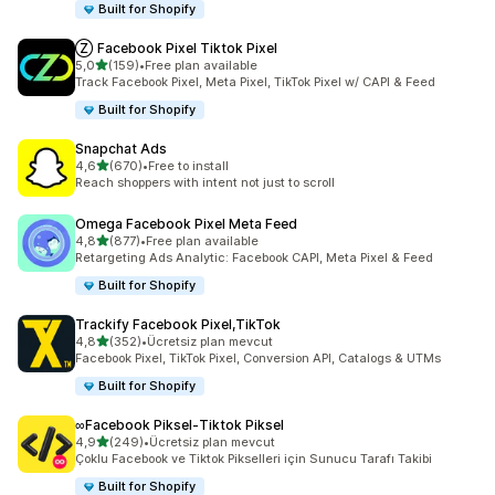
Built for Shopify
Ⓩ Facebook Pixel Tiktok Pixel
5 yıldız üzerinden
5,0
(159)
•
Free plan available
toplam 159 değerlendirme
Track Facebook Pixel, Meta Pixel, TikTok Pixel w/ CAPI & Feed
Built for Shopify
Snapchat Ads
5 yıldız üzerinden
4,6
(670)
•
Free to install
toplam 670 değerlendirme
Reach shoppers with intent not just to scroll
Omega Facebook Pixel Meta Feed
5 yıldız üzerinden
4,8
(877)
•
Free plan available
toplam 877 değerlendirme
Retargeting Ads Analytic: Facebook CAPI, Meta Pixel & Feed
Built for Shopify
Trackify Facebook Pixel,TikTok
5 yıldız üzerinden
4,8
(352)
•
Ücretsiz plan mevcut
toplam 352 değerlendirme
Facebook Pixel, TikTok Pixel, Conversion API, Catalogs & UTMs
Built for Shopify
∞Facebook Piksel‑Tiktok Piksel
5 yıldız üzerinden
4,9
(249)
•
Ücretsiz plan mevcut
toplam 249 değerlendirme
Çoklu Facebook ve Tiktok Pikselleri için Sunucu Tarafı Takibi
Built for Shopify