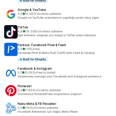
Built for Shopify
Google & YouTube
5 yıldız üzerinden
4,5
(5.067)
•
Ücretsiz yükleme
toplam 5067 değerlendirme
Google ve YouTube aramalarının yapıldığı yerde satış yapın
TikTok
5 yıldız üzerinden
4,8
(15.328)
•
Ücretsiz yükleme
toplam 15328 değerlendirme
İlgili kitlelere ulaşmak için kolayca TikTok video reklamla
Parkour: Facebook Pixel & Feed
5 yıldız üzerinden
5,0
(175)
•
Free
toplam 175 değerlendirme
Facebook Pixel & Meta Pixel (CAPI) with Feed & Catalog
Built for Shopify
Facebook & Instagram
5 yıldız üzerinden
3,7
(5.053)
•
Free to install
toplam 5053 değerlendirme
Seamlessly manage your Facebook and Instagram presence
Pinterest
5 yıldız üzerinden
4,2
(1.624)
•
Ücretsiz yükleme
toplam 1624 değerlendirme
Ürünlerinizi Pinterest'teki müşterilere ulaştırın
Nabu Meta & FB Pikselleri
5 yıldız üzerinden
5,0
(104)
•
Ücretsiz yükleme
toplam 104 değerlendirme
Facebook Reklamları için doğru Meta Piksel