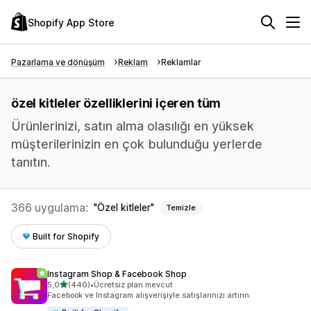
Shopify App Store
Pazarlama ve dönüşüm
Reklam
Reklamlar
özel kitleler özelliklerini içeren tüm
Ürünlerinizi, satın alma olasılığı en yüksek
müşterilerinizin en çok bulunduğu yerlerde
tanıtın.
366 uygulama:
Özel kitleler
Temizle
Built for Shopify
Instagram Shop & Facebook Shop
5 yıldız üzerinden
5,0
(440)
•
Ücretsiz plan mevcut
toplam 440 değerlendirme
Facebook ve Instagram alışverişiyle satışlarınızı artırın.