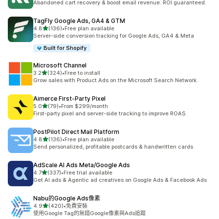
Abandoned cart recovery & boost email revenue. ROI guaranteed.
TagFly Google Ads, GA4 & GTM
滿分 5 顆星
4.8
(136)
•
Free plan available
共有 136 則評價
Server-side conversion tracking for Google Ads, GA4 & Meta
Built for Shopify
Microsoft Channel
滿分 5 顆星
3.2
(324)
•
Free to install
共有 324 則評價
Grow sales with Product Ads on the Microsoft Search Network.
Aimerce First‑Party Pixel
滿分 5 顆星
5.0
(79)
•
From $299/month
共有 79 則評價
First-party pixel and server-side tracking to improve ROAS.
PostPilot Direct Mail Platform
滿分 5 顆星
4.8
(136)
•
Free plan available
共有 136 則評價
Send personalized, profitable postcards & handwritten cards
AdScale AI Ads Meta/Google Ads
滿分 5 顆星
4.7
(337)
•
Free trial available
共有 337 則評價
Get AI ads & Agentic ad creatives on Google Ads & Facebook Ads
Nabu的Google Ads像素
滿分 5 顆星
4.9
(420)
•
免費安裝
共有 420 則評價
使用Google Tag的無錯Google像素與Ads追蹤