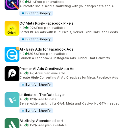
滿分 5 顆星
5.0
(31)
•
Free plan available
共有 31 則評價
Automate social media marketing with your shop’s data and AI
Built for Shopify
OC Meta Pixel‑ Facebook Pixels
滿分 5 顆星
4.9
(92)
•
Free plan available
共有 92 則評價
Better ROAS ads with multi Pixels, Server-Side CAPI, and Feeds
Built for Shopify
AI ‑ Easy Ads for Facebook Ads
滿分 5 顆星
4.2
(298)
•
Free plan available
共有 298 則評價
Launch a Facebook & Instagram Ads Funnel That Converts
Promer AI Ads Creative/Meta Ad
滿分 5 顆星
4.8
(47)
•
Free plan available
共有 47 則評價
Create High-Converting AI Ad Creatives for Meta, Facebook Ads
Built for Shopify
Littledata ‑ The Data Layer
滿分 5 顆星
4.8
(123)
•
Free to install
共有 123 則評價
Server-side tracking for GA4, Meta and Klaviyo. No GTM needed.
Built for Shopify
Attribuly: Abandoned cart
滿分 5 顆星
4.8
(152)
•
Free plan available
共有 152 則評價