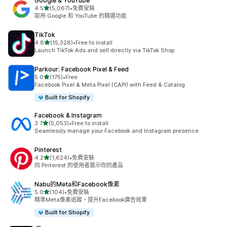
Google & YouTube
滿分 5 顆星
4.5
(5,067)
•
免費安裝
共有 5067 則評價
取用 Google 和 YouTube 的精選功能
TikTok
滿分 5 顆星
4.8
(15,328)
•
Free to install
共有 15328 則評價
Launch TikTok Ads and sell directly via TikTok Shop
Parkour: Facebook Pixel & Feed
滿分 5 顆星
5.0
(175)
•
Free
共有 175 則評價
Facebook Pixel & Meta Pixel (CAPI) with Feed & Catalog
Built for Shopify
Facebook & Instagram
滿分 5 顆星
3.7
(5,053)
•
Free to install
共有 5053 則評價
Seamlessly manage your Facebook and Instagram presence
Pinterest
滿分 5 顆星
4.2
(1,624)
•
免費安裝
共有 1624 則評價
向 Pinterest 的使用者展示你的產品
Nabu的Meta和Facebook像素
滿分 5 顆星
5.0
(104)
•
免費安裝
共有 104 則評價
精準Meta像素追蹤，提升Facebook廣告效果
Built for Shopify