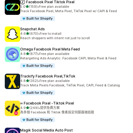
Ⓩ Facebook Pixel Tiktok Pixel
滿分 5 顆星
5.0
(159)
•
Free plan available
共有 159 則評價
Track Facebook Pixel, Meta Pixel, TikTok Pixel w/ CAPI & Feed
Built for Shopify
Snapchat Ads
滿分 5 顆星
4.6
(670)
•
Free to install
共有 670 則評價
Reach shoppers with intent not just to scroll
Omega Facebook Pixel Meta Feed
滿分 5 顆星
4.8
(877)
•
Free plan available
共有 877 則評價
Retargeting Ads Analytic: Facebook CAPI, Meta Pixel & Feed
Built for Shopify
Trackify Facebook Pixel,TikTok
滿分 5 顆星
4.8
(352)
•
Free plan available
共有 352 則評價
Track Meta Pixels Facebook, TikTok Pixel, CAPI, Feed & Catalog
Built for Shopify
∞ Facebook Pixel ‑Tiktok Pixel
滿分 5 顆星
4.9
(249)
•
提供免費方案
共有 249 則評價
為多個 Facebook 和 Tiktok 像素設定伺服器端追蹤
Built for Shopify
Magik Social Media Auto Post