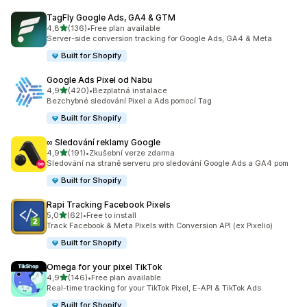
TagFly Google Ads, GA4 & GTM
z 5 hvězd
4,8
(136)
•
Free plan available
Celkový počet recenzí: 136
Server-side conversion tracking for Google Ads, GA4 & Meta
Built for Shopify
Google Ads Pixel od Nabu
z 5 hvězd
4,9
(420)
•
Bezplatná instalace
Celkový počet recenzí: 420
Bezchybné sledování Pixel a Ads pomocí Tag
Built for Shopify
∞ Sledování reklamy Google
z 5 hvězd
4,9
(191)
•
Zkušební verze zdarma
Celkový počet recenzí: 191
Sledování na straně serveru pro sledování Google Ads a GA4 pom
Built for Shopify
Rapi Tracking Facebook Pixels
z 5 hvězd
5,0
(62)
•
Free to install
Celkový počet recenzí: 62
Track Facebook & Meta Pixels with Conversion API (ex Pixelio)
Built for Shopify
Omega for your pixel TikTok
z 5 hvězd
4,9
(146)
•
Free plan available
Celkový počet recenzí: 146
Real-time tracking for your TikTok Pixel, E-API & TikTok Ads
Built for Shopify