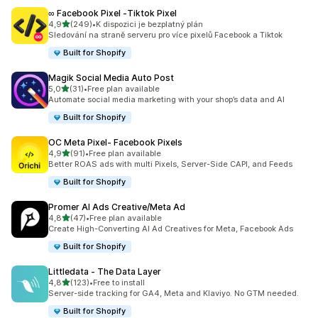
∞ Facebook Pixel ‑Tiktok Pixel
z 5 hvězd
4,9
(249)
•
K dispozici je bezplatný plán
Celkový počet recenzí: 249
Sledování na straně serveru pro více pixelů Facebook a Tiktok
Built for Shopify
Magik Social Media Auto Post
z 5 hvězd
5,0
(31)
•
Free plan available
Celkový počet recenzí: 31
Automate social media marketing with your shop’s data and AI
Built for Shopify
OC Meta Pixel‑ Facebook Pixels
z 5 hvězd
4,9
(91)
•
Free plan available
Celkový počet recenzí: 91
Better ROAS ads with multi Pixels, Server-Side CAPI, and Feeds
Built for Shopify
Promer AI Ads Creative/Meta Ad
z 5 hvězd
4,8
(47)
•
Free plan available
Celkový počet recenzí: 47
Create High-Converting AI Ad Creatives for Meta, Facebook Ads
Built for Shopify
Littledata ‑ The Data Layer
z 5 hvězd
4,8
(123)
•
Free to install
Celkový počet recenzí: 123
Server-side tracking for GA4, Meta and Klaviyo. No GTM needed.
Built for Shopify