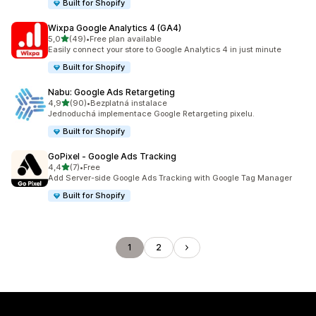
Built for Shopify
Wixpa Google Analytics 4 (GA4)
z 5 hvězd
5,0
(49)
•
Free plan available
Celkový počet recenzí: 49
Easily connect your store to Google Analytics 4 in just minute
Built for Shopify
Nabu: Google Ads Retargeting
z 5 hvězd
4,9
(90)
•
Bezplatná instalace
Celkový počet recenzí: 90
Jednoduchá implementace Google Retargeting pixelu.
Built for Shopify
GoPixel ‑ Google Ads Tracking
z 5 hvězd
4,4
(7)
•
Free
Celkový počet recenzí: 7
Add Server-side Google Ads Tracking with Google Tag Manager
Built for Shopify
1
2