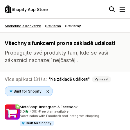
Shopify App Store
Marketing a konverze
Reklama
Reklamy
Všechny s funkcemi pro na základě událostí
Propagujte své produkty tam, kde se vaši
zákazníci nacházejí nejčastěji.
Více aplikací (31) s:
Na základě událostí
Vymazat
Built for Shopify
MetaShop: Instagram & Facebook
z 5 hvězd
5,0
(439)
•
Free plan available
Celkový počet recenzí: 439
Boost sales with Facebook and Instagram shopping.
Built for Shopify