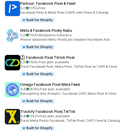
Parkour: Facebook Pixel & Feed
z 5 hvězd
5,0
(175)
•
Free
Celkový počet recenzí: 175
Facebook Pixel & Meta Pixel (CAPI) with Feed & Catalog
Built for Shopify
Meta & Facebook Pixely Nabu
z 5 hvězd
5,0
(104)
•
Bezplatná instalace
Celkový počet recenzí: 104
Přesné sledování Meta Pixelů pro zlepšení Facebook Ads
Built for Shopify
Ⓩ Facebook Pixel Tiktok Pixel
z 5 hvězd
5,0
(159)
•
Free plan available
Celkový počet recenzí: 159
Track Facebook Pixel, Meta Pixel, TikTok Pixel w/ CAPI & Feed
Built for Shopify
Omega Facebook Pixel Meta Feed
z 5 hvězd
4,8
(876)
•
Free plan available
Celkový počet recenzí: 876
Retargeting Ads Analytic: Facebook CAPI, Meta Pixel & Feed
Built for Shopify
Trackify Facebook Pixel,TikTok
z 5 hvězd
4,8
(352)
•
Free plan available
Celkový počet recenzí: 352
Track Meta Pixels Facebook, TikTok Pixel, CAPI, Feed & Catalog
Built for Shopify