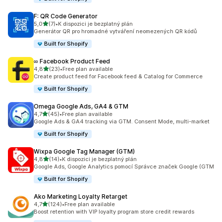
F: QR Code Generator
z 5 hvězd
5,0
(7)
•
K dispozici je bezplatný plán
Celkový počet recenzí: 7
Generátor QR pro hromadné vytváření neomezených QR kódů
Built for Shopify
∞ Facebook Product Feed
z 5 hvězd
4,8
(23)
•
Free plan available
Celkový počet recenzí: 23
Create product feed for Facebook feed & Catalog for Commerce
Built for Shopify
Omega Google Ads, GA4 & GTM
z 5 hvězd
4,7
(45)
•
Free plan available
Celkový počet recenzí: 45
Google Ads & GA4 tracking via GTM. Consent Mode, multi-market
Built for Shopify
Wixpa Google Tag Manager (GTM)
z 5 hvězd
4,8
(14)
•
K dispozici je bezplatný plán
Celkový počet recenzí: 14
Google Ads, Google Analytics pomocí Správce značek Google (GTM
Built for Shopify
Ako Marketing Loyalty Retarget
z 5 hvězd
4,7
(124)
•
Free plan available
Celkový počet recenzí: 124
Boost retention with VIP loyalty program store credit rewards